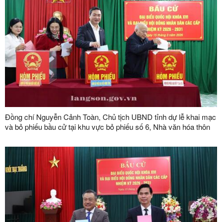
Đồng chí Nguyễn Cảnh Toàn, Chủ tịch UBND tỉnh dự lễ khai mạc
và bỏ phiếu bầu cử tại khu vực bỏ phiếu số 6, Nhà văn hóa thôn
Na Đâu, xã Hữu Lũng