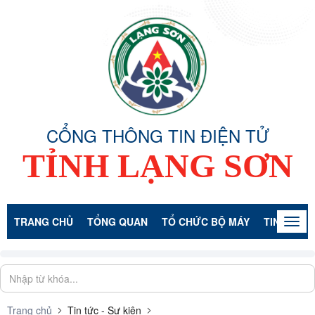
CỔNG THÔNG TIN ĐIỆN TỬ
TỈNH LẠNG SƠN
TRANG CHỦ
TỔNG QUAN
TỔ CHỨC BỘ MÁY
TIN TỨC -
Togg
navig
Trang chủ
Tin tức - Sự kiện