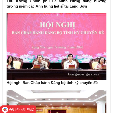
Thủ tướng Chính phủ Lê Minh Hưng dâng hương
tưởng niệm các Anh hùng liệt sĩ tại Lạng Sơn
Hội nghị Ban Chấp hành Đảng bộ tỉnh kỳ chuyên đề
Đã kết nối EMC