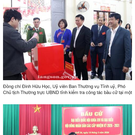
Đồng chí Đinh Hữu Học, Uỷ viên Ban Thường vụ Tỉnh uỷ, Phó
Chủ tịch Thường trực UBND tỉnh kiểm tra công tác bầu cử tại một
số khu vực bỏ phiếu trên địa bàn phường Kỳ Lừa