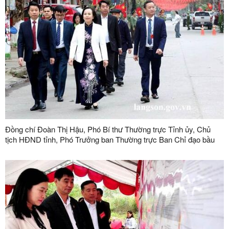
Đồng chí Đoàn Thị Hậu, Phó Bí thư Thường trực Tỉnh ủy, Chủ
tịch HĐND tỉnh, Phó Trưởng ban Thường trực Ban Chỉ đạo bầu
cử tỉnh dự khai mạc và bỏ phiếu bầu đại biểu Quốc hội khóa XVI
và đại biểu HĐND các cấp nhiệm kỳ 2026-2031 tại xã Hoàng Văn
Thụ