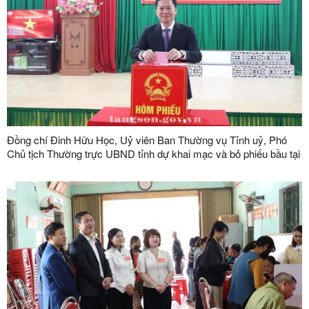
Đồng chí Đinh Hữu Học, Uỷ viên Ban Thường vụ Tỉnh uỷ, Phó
Chủ tịch Thường trực UBND tỉnh dự khai mạc và bỏ phiếu bầu tại
khu vực bỏ phiếu số 20, khối 26, phường Kỳ Lừa