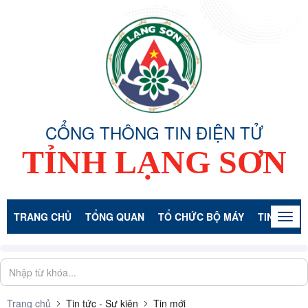
CỔNG THÔNG TIN ĐIỆN TỬ
TỈNH LẠNG SƠN
TRANG CHỦ
TỔNG QUAN
TỔ CHỨC BỘ MÁY
TIN TỨC -
Togg
navig
Trang chủ
Tin tức - Sự kiện
Tin mới