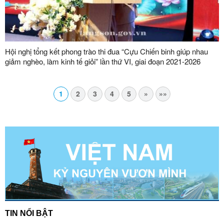
Hội nghị tổng kết phong trào thi đua “Cựu Chiến binh giúp nhau
giảm nghèo, làm kinh tế giỏi” lần thứ VI, giai đoạn 2021-2026
1
2
3
4
5
»
»»
TIN NỔI BẬT