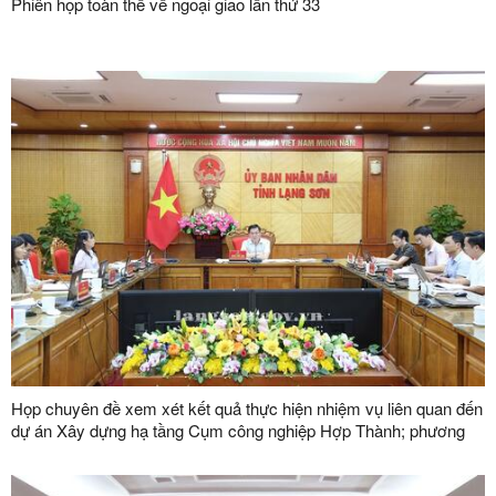
Phiên họp toàn thể về ngoại giao lần thứ 33
Họp chuyên đề xem xét kết quả thực hiện nhiệm vụ liên quan đến
dự án Xây dựng hạ tầng Cụm công nghiệp Hợp Thành; phương
án xử lý chuyển tiếp bồi thường các công trình hạ tầng kỹ thuật
phục vụ giải phóng mặt bằng dự án Khu công nghiệp VSIP Lạng