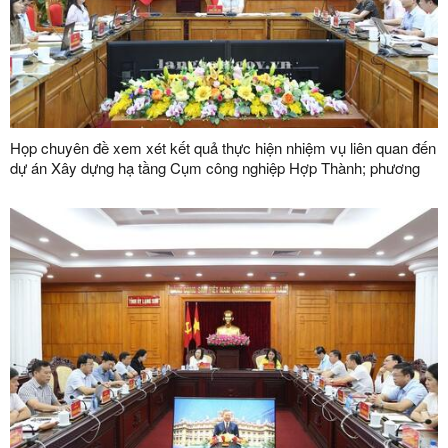
Họp chuyên đề xem xét kết quả thực hiện nhiệm vụ liên quan đến
dự án Xây dựng hạ tầng Cụm công nghiệp Hợp Thành; phương
án xử lý chuyển tiếp bồi thường các công trình hạ tầng kỹ thuật
phục vụ giải phóng mặt bằng dự án Khu công nghiệp VSIP Lạng
Sơn