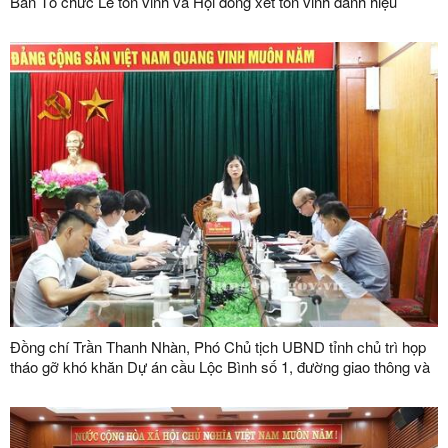
Ban Tổ chức Lễ tôn vinh và Hội đồng xét tôn vinh danh hiệu
"Doanh nhân, doanh nghiệp tiêu biểu tỉnh Lạng Sơn" lần thứ V
năm 2026
Đồng chí Trần Thanh Nhàn, Phó Chủ tịch UBND tỉnh chủ trì họp
tháo gỡ khó khăn Dự án cầu Lộc Bình số 1, đường giao thông và
khu tái định cư xã Lục Thôn