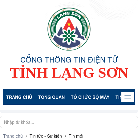
CỔNG THÔNG TIN ĐIỆN TỬ
TỈNH LẠNG SƠN
TRANG CHỦ
TỔNG QUAN
TỔ CHỨC BỘ MÁY
TIN TỨC -
Togg
navig
Trang chủ
Tin tức - Sự kiện
Tin mới