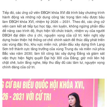
Tiếp đó, các ứng cử viên ĐBQH khóa XVI đã trình bày chương trình
hành động và những nội dung công tác trọng tâm nếu được bầu
làm ĐBQH khóa XVI, nhiệm kỳ 2026 – 2031. Theo đó, các ứng cử
viên cam kết sẽ tiếp tục học tập, rèn luyện, không ngừng phấn đấu
để nâng cao trình độ, thực hiện tốt chức trách, nhiệm vụ của người
ĐBQH đại diện cho ý chí, nguyện vọng của cử tri; kiến nghị xây
dựng hoàn thiện hệ thống cơ chế chính sách để thúc đẩy phát triển
các vùng đặc thù, khu vực miền núi, phấn đấu xây dựng tỉnh Lạng
Sơn trở thành cực tăng trưởng của vùng Trung du và miền núi phía
Bắc vào năm 2030; làm tốt công tác xây dựng Đảng và giám sát
việc thực hiện Nghị quyết Đại hội XIII của Đảng; giữ mối liên hệ
chặt chẽ, luôn lắng nghe, tiếp thu đầy đủ các tâm tư, nguyện vọng
chính đáng của cử tri.