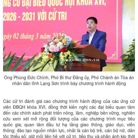
Ông Phùng Đức Chính, Phó Bí thư Đảng ủy, Phó Chánh án Tòa án
nhân dân tỉnh Lạng Sơn trình bày chương trình hành động
Các cử tri đánh giá cao chương trình hành động của các ứng cử
viên ĐBQH khóa XVI, đồng thời kiến nghị các đại biểu quan tâm
đến các chính sách phát triển nông, lâm, nghiệp bền vững, nghiên
cứu xem xét mở rộng đối tượng của các chương trình mục tiêu
quốc gia; quan tâm đầu tư hạ tầng giao thông, giáo dục, viễn
thông; đào tạo nguồn nhân lực, nhất là cán bộ trẻ, cán bộ nữ, dân
tộc thiểu số; giữ mối liên hệ với cử tri, tiếp thu và phản ánh kịp thời