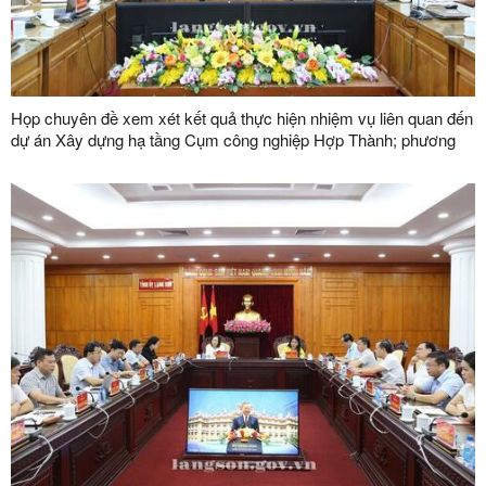
Họp chuyên đề xem xét kết quả thực hiện nhiệm vụ liên quan đến
dự án Xây dựng hạ tầng Cụm công nghiệp Hợp Thành; phương
án xử lý chuyển tiếp bồi thường các công trình hạ tầng kỹ thuật
phục vụ giải phóng mặt bằng dự án Khu công nghiệp VSIP Lạng
Sơn