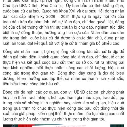
Phát biểu khai mạc tại Hội nghị, đồng chí Trần Thanh Nhàn, Phó
Chủ tịch UBND tỉnh, Phó Chủ tịch Ủy ban bầu cử tỉnh khẳng định,
cuộc bầu cử đại biểu Quốc hội khóa XVI và đại biểu Hội đồng nhân
dân các cấp nhiệm kỳ 2026 – 2031 thực sự là ngày hội lớn của
toàn dân trên địa bàn tỉnh. Với sự lãnh đạo, chỉ đạo quyết liệt, đồng
bộ của cả hệ thống chính trị; sự chuẩn bị chu đáo, nghiêm túc; đặc
biệt là sự đồng thuận, hưởng ứng tích cực của Nhân dân các dân
tộc trong tỉnh, cuộc bầu cử đã được tổ chức dân chủ, đúng pháp
luật, an toàn, đạt kết quả tốt với tỷ lệ cử tri tham gia bỏ phiếu cao.
Đồng chí nhấn mạnh, hội nghị tổng kết công tác bầu cử là dịp để
đánh giá toàn diện, khách quan công tác lãnh đạo, chỉ đạo, tổ chức
thực hiện và kết quả cuộc bầu cử; trên cơ sở đó, rút ra những bài
học kinh nghiệm thiết thực nhằm nâng cao chất lượng, hiệu quả
công tác trong thời gian tới. Đồng thời, đây cũng là dịp để biểu
dương, khen thưởng các tập thể, cá nhân có thành tích xuất sắc,
tiêu biểu trong công tác bầu cử.
Đồng chí đề nghị các cơ quan, đơn vị, UBND các xã, phường phát
huy tinh thần trách nhiệm, tích cực tham gia thảo luận, trao đổi; tập
trung chia sẻ những kinh nghiệm hay, cách làm sáng tạo, hiệu quả
trong quá trình tổ chức thực hiện công tác bầu cử; đồng thời đề
xuất các giải pháp, kiến nghị thiết thực nhằm tiếp tục nâng cao chất
lượng thực hiện các nhiệm vụ chính trị trong thời gian tới.