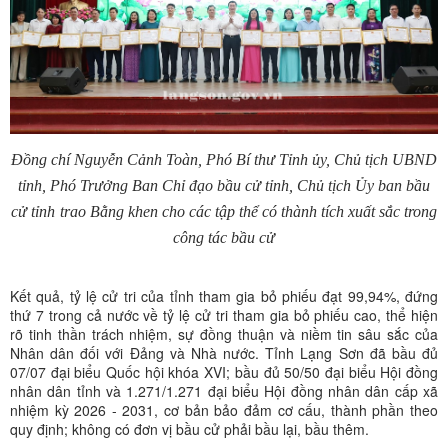
Đồng chí Nguyễn Cảnh Toàn, Phó Bí thư Tỉnh ủy, Chủ tịch UBND
tỉnh, Phó Trưởng Ban Chỉ đạo bầu cử tỉnh, Chủ tịch Ủy ban bầu
cử tỉnh
trao Bằng khen cho các tập thể có thành tích xuất sắc trong
công tác bầu cử
Kết quả, tỷ lệ cử tri của tỉnh tham gia bỏ phiếu đạt 99,94%, đứng
thứ 7 trong cả nước về tỷ lệ cử tri tham gia bỏ phiếu cao, thể hiện
rõ tinh thần trách nhiệm, sự đồng thuận và niềm tin sâu sắc của
Nhân dân đối với Đảng và Nhà nước. Tỉnh Lạng Sơn đã bầu đủ
07/07 đại biểu Quốc hội khóa XVI; bầu đủ 50/50 đại biểu Hội đồng
nhân dân tỉnh và 1.271/1.271 đại biểu Hội đồng nhân dân cấp xã
nhiệm kỳ 2026 - 2031, cơ bản bảo đảm cơ cấu, thành phần theo
quy định; không có đơn vị bầu cử phải bầu lại, bầu thêm.