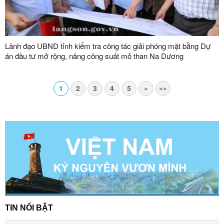
Lãnh đạo UBND tỉnh kiểm tra công tác giải phóng mặt bằng Dự
án đầu tư mở rộng, nâng công suất mỏ than Na Dương
1
2
3
4
5
»
»»
TIN NỔI BẬT