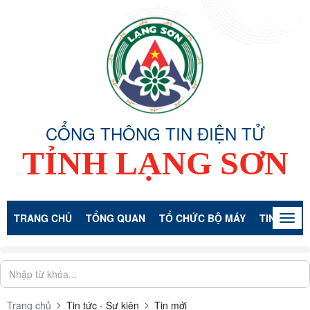
CỔNG THÔNG TIN ĐIỆN TỬ
TỈNH LẠNG SƠN
TRANG CHỦ
TỔNG QUAN
TỔ CHỨC BỘ MÁY
TIN TỨC -
Togg
navig
Trang chủ
Tin tức - Sự kiện
Tin mới