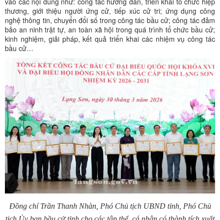
vào các nội dung như: công tác hướng dẫn, triển khai tổ chức hiệp
thương, giới thiệu người ứng cử, tiếp xúc cử tri; ứng dụng công
nghệ thông tin, chuyển đổi số trong công tác bầu cử; công tác đảm
bảo an ninh trật tự, an toàn xã hội trong quá trình tổ chức bầu cử;
kinh nghiệm, giải pháp, kết quả triển khai các nhiệm vụ công tác
bầu cử…
Đồng chí Trần Thanh Nhàn, Phó Chủ tịch UBND tỉnh, Phó Chủ
tịch Ủy ban bầu cử tỉnh cho các tập thể, cá nhân có thành tích xuất