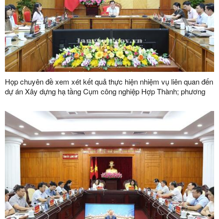
Họp chuyên đề xem xét kết quả thực hiện nhiệm vụ liên quan đến
dự án Xây dựng hạ tầng Cụm công nghiệp Hợp Thành; phương
án xử lý chuyển tiếp bồi thường các công trình hạ tầng kỹ thuật
phục vụ giải phóng mặt bằng dự án Khu công nghiệp VSIP Lạng
Sơn