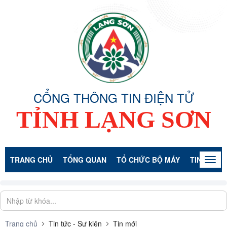
CỔNG THÔNG TIN ĐIỆN TỬ
TỈNH LẠNG SƠN
TRANG CHỦ
TỔNG QUAN
TỔ CHỨC BỘ MÁY
TIN TỨC -
Togg
navig
Trang chủ
Tin tức - Sự kiện
Tin mới