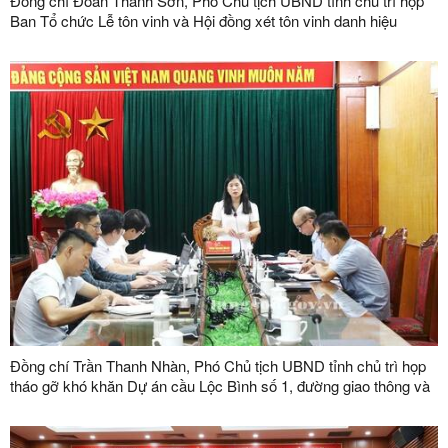
Đồng chí Đoàn Thanh Sơn, Phó Chủ tịch UBND tỉnh chủ trì họp
Ban Tổ chức Lễ tôn vinh và Hội đồng xét tôn vinh danh hiệu
"Doanh nhân, doanh nghiệp tiêu biểu tỉnh Lạng Sơn" lần thứ V
năm 2026
Đồng chí Trần Thanh Nhàn, Phó Chủ tịch UBND tỉnh chủ trì họp
tháo gỡ khó khăn Dự án cầu Lộc Bình số 1, đường giao thông và
khu tái định cư xã Lục Thôn