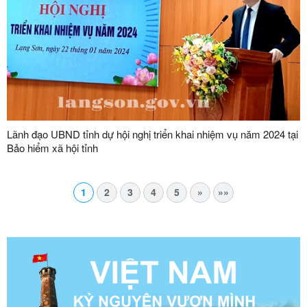
Lãnh đạo UBND tỉnh dự hội nghị triển khai nhiệm vụ năm 2024 tại
Bảo hiểm xã hội tỉnh
1
2
3
4
5
»
»»