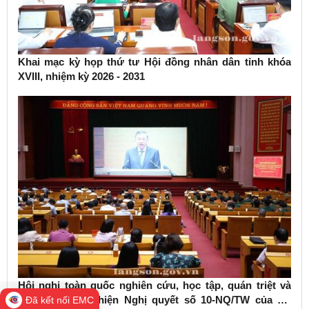
Khai mạc kỳ họp thứ tư Hội đồng nhân dân tỉnh khóa
XVIII, nhiệm kỳ 2026 - 2031
Hội nghị toàn quốc nghiên cứu, học tập, quán triệt và
triển khai thực hiện Nghị quyết số 10-NQ/TW của Bộ
Đã kết nối EMC