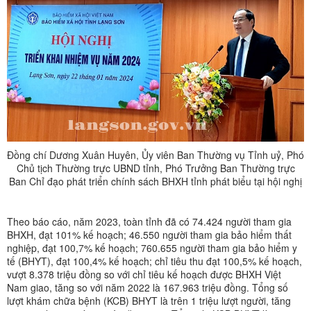
Đồng chí Dương Xuân Huyên, Ủy viên Ban Thường vụ Tỉnh uỷ, Phó
Chủ tịch Thường trực UBND tỉnh, Phó Trưởng Ban Thường trực
Ban Chỉ đạo phát triển chính sách BHXH tỉnh phát biểu tại hội nghị
Theo báo cáo, năm 2023, toàn tỉnh đã có 74.424 người tham gia
BHXH, đạt 101% kế hoạch; 46.550 người tham gia bảo hiểm thất
nghiệp, đạt 100,7% kế hoạch; 760.655 người tham gia bảo hiểm y
tế (BHYT), đạt 100,4% kế hoạch; chỉ tiêu thu đạt 100,5% kế hoạch,
vượt 8.378 triệu đồng so với chỉ tiêu kế hoạch được BHXH Việt
Nam giao, tăng so với năm 2022 là 167.963 triệu đồng. Tổng số
lượt khám chữa bệnh (KCB) BHYT là trên 1 triệu lượt người, tăng