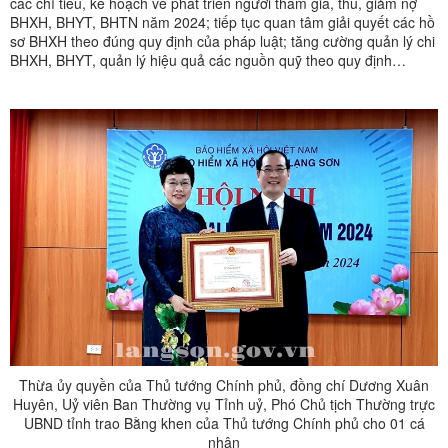
các chỉ tiêu, kế hoạch về phát triển người tham gia, thu, giảm nợ
BHXH, BHYT, BHTN năm 2024; tiếp tục quan tâm giải quyết các hồ
sơ BHXH theo đúng quy định của pháp luật; tăng cường quản lý chi
BHXH, BHYT, quản lý hiệu quả các nguồn quỹ theo quy định…
Thừa ủy quyền của Thủ tướng Chính phủ, đồng chí Dương Xuân
Huyên, Uỷ viên Ban Thường vụ Tỉnh uỷ, Phó Chủ tịch Thường trực
UBND tỉnh trao Bằng khen của Thủ tướng Chính phủ cho 01 cá
nhân