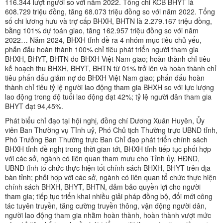
116.344 lượt người so với năm 2022. Tổng chi KCB BHYT là
608.729 triệu đồng, tăng 68.073 triệu đồng so với năm 2022. Tổng
số chi lương hưu và trợ cấp BHXH, BHTN là 2.279.167 triệu đồng,
bằng 101% dự toán giao, tăng 162.957 triệu đồng so với năm
2022… Năm 2024, BHXH tỉnh đề ra 4 nhóm mục tiêu chủ yếu,
phấn đấu hoàn thành 100% chỉ tiêu phát triển người tham gia
BHXH, BHYT, BHTN do BHXH Việt Nam giao; hoàn thành chỉ tiêu
kế hoạch thu BHXH, BHYT, BHTN từ 01% trở lên và hoàn thành chỉ
tiêu phấn đấu giảm nợ do BHXH Việt Nam giao; phấn đấu hoàn
thành chỉ tiêu tỷ lệ người lao động tham gia BHXH so với lực lượng
lao động trong độ tuổi lao động đạt 42%; tỷ lệ người dân tham gia
BHYT đạt 94,45%.
Phát biểu chỉ đạo tại hội nghị, đồng chí Dương Xuân Huyên, Ủy
viên Ban Thường vụ Tỉnh uỷ, Phó Chủ tịch Thường trực UBND tỉnh,
Phó Trưởng Ban Thường trực Ban Chỉ đạo phát triển chính sách
BHXH tỉnh đề nghị trong thời gian tới, BHXH tỉnh tiếp tục phối hợp
với các sở, ngành có liên quan tham mưu cho Tỉnh ủy, HĐND,
UBND tỉnh tổ chức thực hiện tốt chính sách BHXH, BHYT trên địa
bàn tỉnh; phối hợp với các sở, ngành có liên quan tổ chức thực hiện
chính sách BHXH, BHYT, BHTN, đảm bảo quyền lợi cho người
tham gia; tiếp tục triển khai nhiều giải pháp đồng bộ, đổi mới công
tác tuyên truyền, tăng cường truyền thông, vận động người dân,
người lao động tham gia nhằm hoàn thành, hoàn thành vượt mức