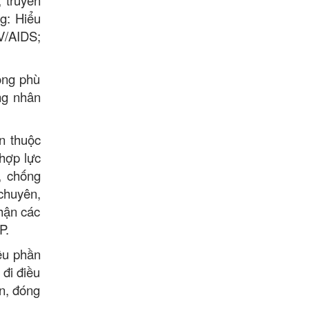
g: Hiểu
V/AIDS;
ông phù
ng nhân
n thuộc
hợp lực
, chống
 chuyên,
hận các
P.
ệu phần
đi điều
ân, đóng