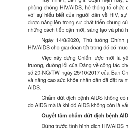
phòng chống HIV/AIDS, hệ thống tổ chức c
với sự hiểu biết của người dân về HIV, s
được nâng lên trong sự phát triển chung c
những cách tiếp cận mới, sáng tạo và phù 
Ngày 14/8/2020, Thủ tướng Chính 
HIV/AIDS cho giai đoạn tới trong đó có mụ
Việc xây dựng Chiến lược mới là yê
trương, đường lối của Đảng về công tác ph
số 20-NQ/TW ngày 25/10/2017 của Ban Chấ
và nâng cao sức khỏe nhân dân đã đặt ra 
AIDS.
Chấm dứt dịch bệnh AIDS không có n
do AIDS mà là khi đó AIDS không còn là vấ
Quyết tâm chấm dứt dịch bệnh AI
Đứng trước tình hình dịch HIV/AIDS 