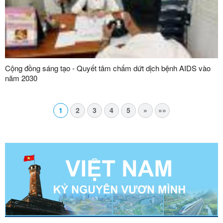
Cộng đồng sáng tạo - Quyết tâm chấm dứt dịch bệnh AIDS vào
năm 2030
1
2
3
4
5
»
»»