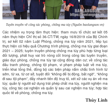
Tuyên truyền về công tác phòng, chống ma túy (Nguồn baolangson.vn)
Các nhiệm vụ trọng tâm thực hiện: tham mưu tổ chức sơ kết 05
năm thực hiện Chỉ thị số 36-CT/TW, ngày 16/8/2019 của Bộ Chính
trị, sơ kết 02 năm Luật Phòng, chống ma túy năm 2021, tiếp tục
thực hiện có hiệu quả Chương trình phòng, chống ma túy giai đoạn
2021 – 2025; tuyên truyền phòng chống ma túy phù hợp từng loại
đối tượng, phát huy vai trò nòng cốt trong công tác tuyên truyền,
giáo dục phòng, chống ma túy tại cộng đồng dân cư; về công tác
đấu tranh phòng, chống tội phạm, vi phạm pháp luật về ma túy,
triển khai tổng thể, đồng bộ các biện pháp nắm chắc tình hình từ
sớm, từ xa, từ cơ sở, tuyệt đối “không để bị động, bất ngờ”, “không
đi sau tội phạm”, đẩy nhanh tiến độ truy tố, xét xử các vụ án về ma
túy; quản lý người sử dụng trái phép chất ma túy, người nghiện ma
túy, công tác cai nghiện và quản lý sau cai nghiện ma túy; hợp tác
quốc tế về phòng, chống ma túy.
Thùy Linh