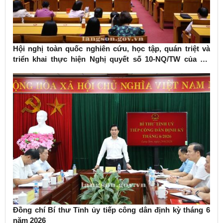
Hội nghị toàn quốc nghiên cứu, học tập, quán triệt và
triển khai thực hiện Nghị quyết số 10-NQ/TW của Bộ
Chính trị về phát triển kinh tế có vốn đầu tư nước ngoài
Đồng chí Bí thư Tỉnh ủy tiếp công dân định kỳ tháng 6
năm 2026