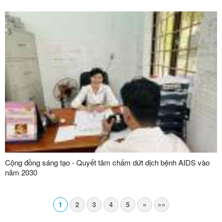
Cộng đồng sáng tạo - Quyết tâm chấm dứt dịch bệnh AIDS vào
năm 2030
1
2
3
4
5
»
»»