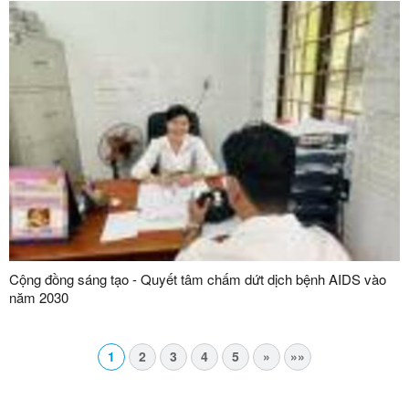
Cộng đồng sáng tạo - Quyết tâm chấm dứt dịch bệnh AIDS vào
năm 2030
1
2
3
4
5
»
»»