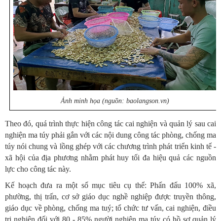
Ảnh
minh họa (nguồn: baolangson.vn)
Theo đó, quá trình thực hiện công tác cai nghiện và quản lý sau cai
nghiện ma túy phải gắn với các nội dung công tác phòng, chống ma
túy nói chung và lồng ghép với các chương trình phát triển kinh tế -
xã hội của địa phương nhằm phát huy tối đa hiệu quả các nguồn
lực cho công tác này.
Kế hoạch đưa ra một số mục tiêu cụ thể: Phấn đấu 100% xã,
phường, thị trấn, cơ sở giáo dục nghề nghiệp được truyền thông,
giáo dục về phòng, chống ma tuý; tổ chức tư vấn, cai nghiện, điều
trị nghiện đối với 80 - 85% người nghiện ma túy có hồ sơ quản lý