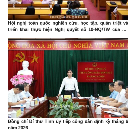
Hội nghị toàn quốc nghiên cứu, học tập, quán triệt và
triển khai thực hiện Nghị quyết số 10-NQ/TW của Bộ
Chính trị về phát triển kinh tế có vốn đầu tư nước ngoài
Đồng chí Bí thư Tỉnh ủy tiếp công dân định kỳ tháng 6
năm 2026