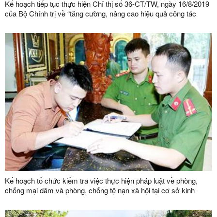
Kế hoạch tiếp tục thực hiện Chỉ thị số 36-CT/TW, ngày 16/8/2019
của Bộ Chính trị về “tăng cường, nâng cao hiệu quả công tác
phòng, chống và kiểm soát ma túy”
Kế hoạch tổ chức kiểm tra việc thực hiện pháp luật về phòng,
chống mại dâm và phòng, chống tệ nạn xã hội tại cơ sở kinh
doanh dịch vụ trên địa bàn tỉnh năm 2025