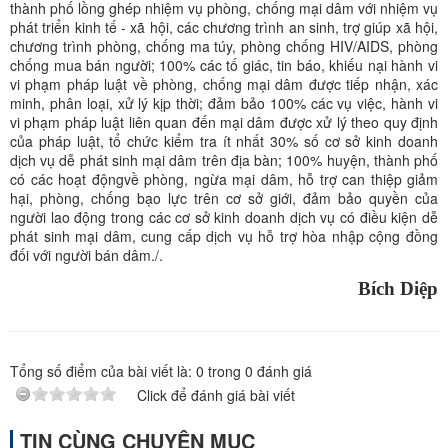
thành phố lồng ghép nhiệm vụ phòng, chống mại dâm với nhiệm vụ
phát triển kinh tế - xã hội, các chương trình an sinh, trợ giúp xã hội,
chương trình phòng, chống ma túy, phòng chống HIV/AIDS, phòng
chống mua bán người; 100% các tố giác, tin báo, khiếu nại hành vi
vi phạm pháp luật về phòng, chống mại dâm được tiếp nhận, xác
minh, phân loại, xử lý kịp thời; đảm bảo 100% các vụ việc, hành vi
vi phạm pháp luật liên quan đến mại dâm được xử lý theo quy định
của pháp luật, tổ chức kiểm tra ít nhất 30% số cơ sở kinh doanh
dịch vụ dễ phát sinh mại dâm trên địa bàn; 100% huyện, thành phố
có các hoạt độngvề phòng, ngừa mại dâm, hỗ trợ can thiệp giảm
hại, phòng, chống bạo lực trên cơ sở giới, đảm bảo quyền của
người lao động trong các cơ sở kinh doanh dịch vụ có điều kiện dễ
phát sinh mại dâm, cung cấp dịch vụ hỗ trợ hòa nhập cộng đồng
đối với người bán dâm./.
Bích Diệp
Tổng số điểm của bài viết là:
0
trong
0
đánh giá
Click để đánh giá bài viết
TIN CÙNG CHUYÊN MỤC