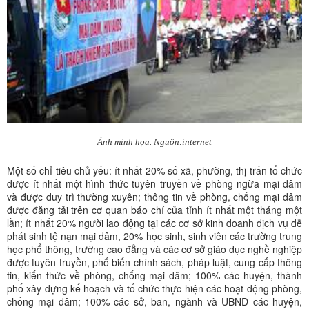
Ảnh minh họa. Nguồn:internet
Một số chỉ tiêu chủ yếu: ít nhất 20% số xã, phường, thị trấn tổ chức
được ít nhất một hình thức tuyên truyền về phòng ngừa mại dâm
và được duy trì thường xuyên; thông tin về phòng, chống mại dâm
được đăng tải trên cơ quan báo chí của tỉnh ít nhất một tháng một
lần; ít nhất 20% người lao động tại các cơ sở kinh doanh dịch vụ dễ
phát sinh tệ nạn mại dâm, 20% học sinh, sinh viên các trường trung
học phổ thông, trường cao đẳng và các cơ sở giáo dục nghề nghiệp
được tuyên truyền, phổ biến chính sách, pháp luật, cung cấp thông
tin, kiến thức về phòng, chống mại dâm; 100% các huyện, thành
phố xây dựng kế hoạch và tổ chức thực hiện các hoạt động phòng,
chống mại dâm; 100% các sở, ban, ngành và UBND các huyện,