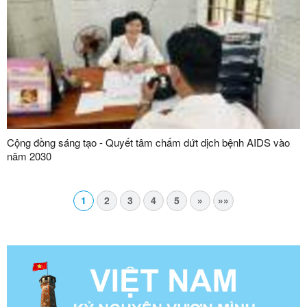
Cộng đồng sáng tạo - Quyết tâm chấm dứt dịch bệnh AIDS vào
năm 2030
1
2
3
4
5
»
»»