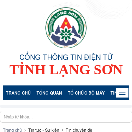
CỔNG THÔNG TIN ĐIỆN TỬ
TỈNH LẠNG SƠN
TRANG CHỦ
TỔNG QUAN
TỔ CHỨC BỘ MÁY
TIN TỨC -
Togg
navig
Trang chủ
Tin tức - Sự kiện
Tin chuyên đề