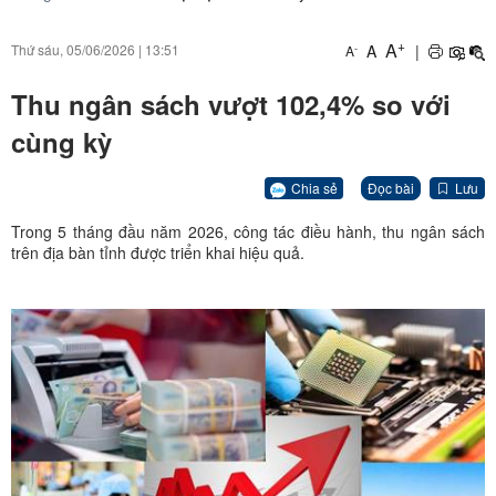
+
A
A
|
Thứ sáu, 05/06/2026
|
13:51
-
A
Thu ngân sách vượt 102,4% so với
cùng kỳ
Chia sẻ
Đọc bài
Lưu
Trong 5 tháng đầu năm 2026, công tác điều hành, thu ngân sách
trên địa bàn tỉnh được triển khai hiệu quả.