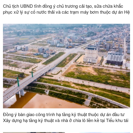
Chủ tịch UBND tỉnh đồng ý chủ trương cải tạo, sửa chữa khắc
phục xử lý sự cố nước thải và các trạm máy bơm thuộc dự án Hệ
thống thoát nước và xử lý nước thải thành phố Lạng Sơn
Đồng ý bàn giao công trình hạ tầng kỹ thuật thuộc dự án đầu tư
Xây dựng hạ tầng kỹ thuật và nhà ở chia lô liền kề tại Tiểu khu tái
định cư khối 9, phường Hoàng Văn Thụ, thành phố Lạng Sơn