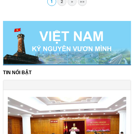
1
2
»
»»
TIN NỔI BẬT