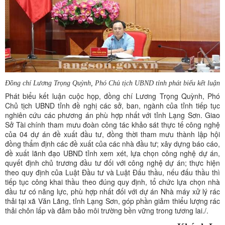
Đồng chí Lương Trọng Quỳnh, Phó Chủ tịch UBND tỉnh phát biểu kết luận
Phát biểu kết luận cuộc họp, đồng chí Lương Trọng Quỳnh, Phó
Chủ tịch UBND tỉnh đề nghị các sở, ban, ngành của tỉnh tiếp tục
nghiên cứu các phương án phù hợp nhất với tỉnh Lạng Sơn. Giao
Sở Tài chính tham mưu đoàn công tác khảo sát thực tế công nghệ
của 04 dự án đề xuất đầu tư, đồng thời tham mưu thành lập hội
đồng thẩm định các đề xuất của các nhà đầu tư; xây dựng báo cáo,
đề xuất lãnh đạo UBND tỉnh xem xét, lựa chọn công nghệ dự án,
quyết định chủ trương đầu tư đối với công nghệ dự án; thực hiện
theo quy định của Luật Đầu tư và Luật Đấu thầu, nếu đấu thầu thì
tiếp tục công khai thầu theo đúng quy định, tổ chức lựa chọn nhà
đầu tư có năng lực, phù hợp nhất đối với dự án Nhà máy xử lý rác
thải tại xã Văn Lãng, tỉnh Lạng Sơn, góp phần giảm thiểu lượng rác
thải chôn lấp và đảm bảo môi trường bền vững trong tương lai./.