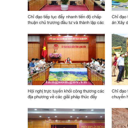
Chỉ đạo tiếp tục đẩy nhanh tiến độ chấp
Chỉ đạo t
thuận chủ trương đầu tư và thành lập các
án Xây 
cụm công nghiệp đang có nhà đầu tư
Hợp thàn
quan tâm thực hiện trên địa bàn tỉnh
định cư
Hội nghị trực tuyến khối công thương các
Chỉ đạo 
địa phương về các giải pháp thúc đẩy
chuyển h
phát triển sản xuất kinh doanh và xuất,
khẩu Đồ
nhập khẩu năm 2023