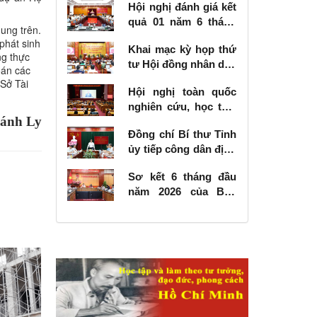
Hội nghị đánh giá kết
quả 01 năm 6 tháng
ung trên.
thực hiện Nghị quyết
phát sinh
Khai mạc kỳ họp thứ
số 57-NQ/TW
ng thực
tư Hội đồng nhân dân
oán các
tỉnh khóa XVIII, nhiệm
 Sở Tài
Hội nghị toàn quốc
kỳ 2026 - 2031
nghiên cứu, học tập,
ánh Ly
quán triệt và triển
Đồng chí Bí thư Tỉnh
khai thực hiện Nghị
ủy tiếp công dân định
quyết số 10-NQ/TW
kỳ tháng 6 năm 2026
của Bộ Chính trị về
Sơ kết 6 tháng đầu
phát triển kinh tế có
năm 2026 của Ban
vốn đầu tư nước
Chỉ đạo Nhà nước
ngoài
các công trình, dự án
quan trọng quốc gia,
trọng điểm ngành
giao thông vận tải