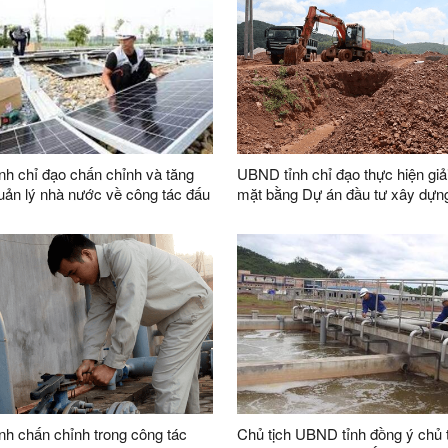
h chỉ đạo chấn chỉnh và tăng
UBND tỉnh chỉ đạo thực hiện giả
ản lý nhà nước về công tác đấu
mặt bằng Dự án đầu tư xây dựng
doanh kết cấu hạ tầng Khu công
VSIP Lạng Sơn
h chấn chỉnh trong công tác
Chủ tịch UBND tỉnh đồng ý chủ 