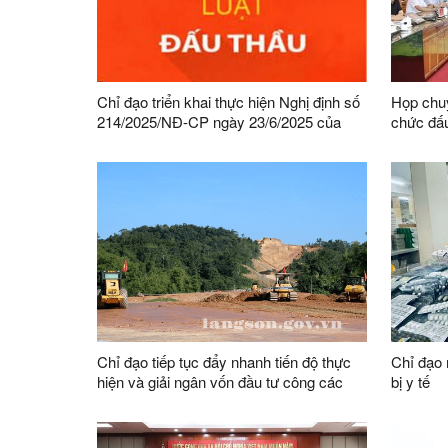
Chỉ đạo triển khai thực hiện Nghị định số
Họp chu
214/2025/NĐ-CP ngày 23/6/2025 của
chức đấu
Chính phủ và các văn bản hướng dẫn
Nhà máy 
thực hiện Luật Đấu thầu
Lang, x
Chỉ đạo tiếp tục đẩy nhanh tiến độ thực
Chỉ đạo 
hiện và giải ngân vốn đầu tư công các
bị y tế
công trình trọng điểm ngành giao thông
vận tải, các dự án đầu tư trên địa bàn tỉnh