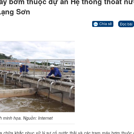
máy bơm thuộc dự án Hệ thống thoát n
 Lạng Sơn
Chia sẻ
Đọc bài
h minh họa. Nguồn: Internet
ửa chữa khắc phục xử lý sự cố nước thải và các trạm máy bơm thuộc