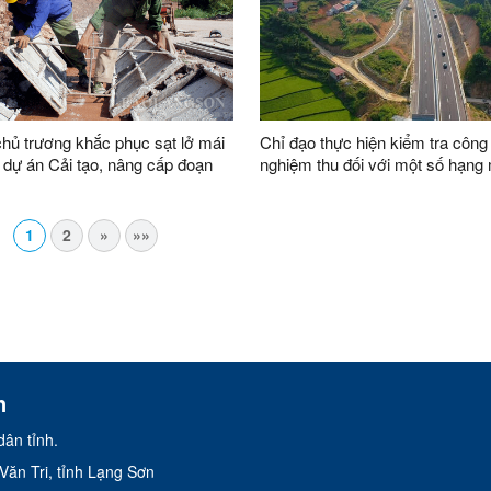
hủ trương khắc phục sạt lở mái
Chỉ đạo thực hiện kiểm tra công
 dự án Cải tạo, nâng cấp đoạn
nghiệm thu đối với một số hạng
ò Háng - Pò Phát
thuộc dự án cao tốc Bắc Giang 
Sơn
1
2
»
»»
n
ân tỉnh.
ăn Tri, tỉnh Lạng Sơn