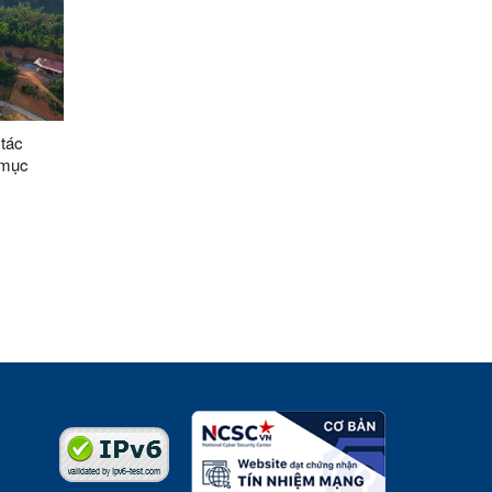
 tác
 mục
- Lạng