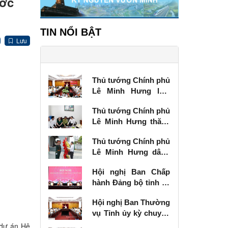
ước
TIN NỔI BẬT
Lưu
Thủ tướng Chính phủ
Lê Minh Hưng làm
việc với Ban Thường
Thủ tướng Chính phủ
vụ Tỉnh ủy Lạng Sơn
Lê Minh Hưng thăm,
tặng quà thương
Thủ tướng Chính phủ
binh tại Lạng Sơn
Lê Minh Hưng dâng
hương tưởng niệm
Hội nghị Ban Chấp
các Anh hùng liệt sĩ
hành Đảng bộ tỉnh kỳ
tại Lạng Sơn
chuyên đề
Hội nghị Ban Thường
vụ Tỉnh ủy kỳ chuyên
đề
 dự án Hệ