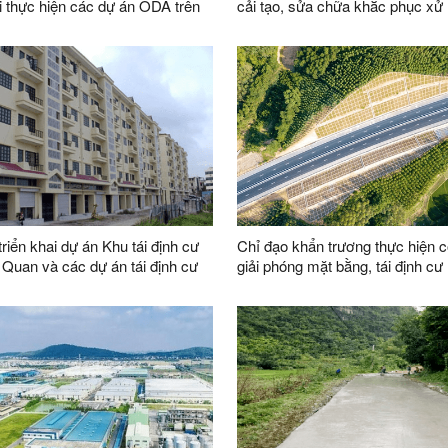
ai thực hiện các dự án ODA trên
cải tạo, sửa chữa khắc phục xử 
ỉnh
nước thải và các trạm máy bơm
dự án Hệ thống thoát nước và x
thải thành phố Lạng Sơn
triển khai dự án Khu tái định cư
Chỉ đạo khẩn trương thực hiện c
Quan và các dự án tái định cư
giải phóng mặt bằng, tái định cư
 bàn huyện Lộc Bình
tuyến cao tốc cửa khẩu Hữu Ngh
Lăng theo hình thức BOT