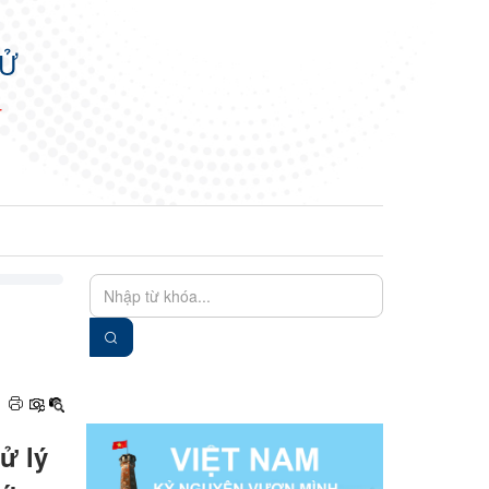
TỬ
N
EN
VIE
ử lý