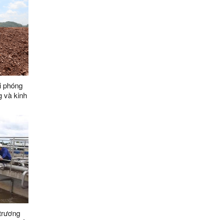
i phóng
 và kinh
 nghiệp
trương