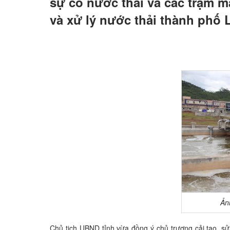
sự cố nước thải và các trạm 
và xử lý nước thải thành phố
Ản
Chủ tịch UBND tỉnh vừa đồng ý chủ trương cải tạo, s