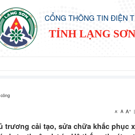
CỔNG THÔNG TIN ĐIỆN 
TỈNH LẠNG SƠ
 công
+
A
A
|
-
A
 trương cải tạo, sửa chữa khắc phục x