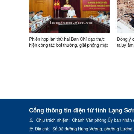
Phiên họp lần thứ hai Ban Chỉ đạo thực
Đồng ý c
hiện công tác bồi thường, giải phóng mặt
taluy âm
bằng các dự án trọng điểm trên địa bàn
đường P
tỉnh
Cổng thông tin điện tử tỉnh Lạng Sơ
Chịu trách nhiệm:
Chánh Văn phòng Ủy ban nhân d
Địa chỉ:
Số 02 đường Hùng Vương, phường Lương V