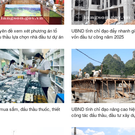
yên đề xem xét phương án tổ
UBND tỉnh chỉ đạo đẩy nhanh gi
 thầu lựa chọn nhà đầu tư dự án
vốn đầu tư công năm 2025
xử lý rác thải tại Bãi rác Tân
ã Văn Lãng
mua sắm, đấu thầu thuốc, thiết
UBND tỉnh chỉ đạo nâng cao hiệ
công tác đấu thầu, đầu tư xây d