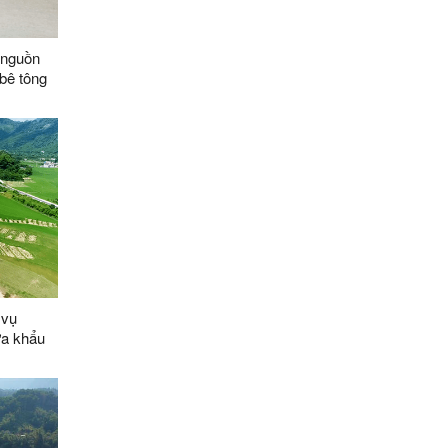
í nguồn
bê tông
ã Tam
 vụ
ửa khẩu
thức BOT