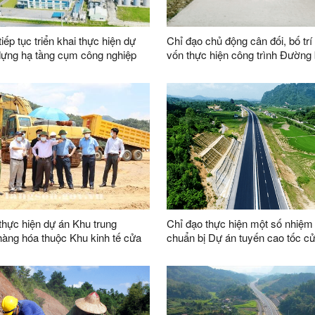
iếp tục triển khai thực hiện dự
Chỉ đạo chủ động cân đối, bố tr
dựng hạ tầng cụm công nghiệp
vốn thực hiện công trình Đường 
h 1, Hợp Thành 2 và khu tái
xi măng Còn Chào - Khuổi O, x
 Hợp Thành
Gia, huyện Lộc Bình
thực hiện dự án Khu trung
Chỉ đạo thực hiện một số nhiệm
àng hóa thuộc Khu kinh tế cửa
chuẩn bị Dự án tuyến cao tốc c
ng Đăng - Lạng Sơn
Hữu Nghị - Chi Lăng theo hình 