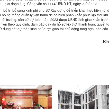
n - giai đoạn I, tại Công văn số 1114/UBND-KT, ngày 20/8/2023.
bố trí bổ sung kinh phí cho Sở Xây dựng để triển khai thực hiện nội d
 bộ hệ thống quản lý vận hành để có biện pháp khắc phục kịp thời khi 
 môi trường; căn cứ dự toán năm 2023 được UBND tỉnh giao khẩn trươ
c hiện theo quy định, đảm bảo đầy đủ hồ sơ kịp thời thanh toán, quyết t
 dụng hết dự toán kinh phí được giao thì chủ động tổng hợp, báo cáo
Kh