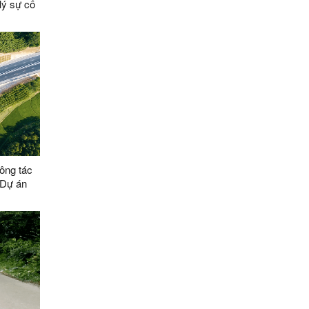
lý sự cố
 thuộc
ử lý nước
ông tác
 Dự án
ị - Chi