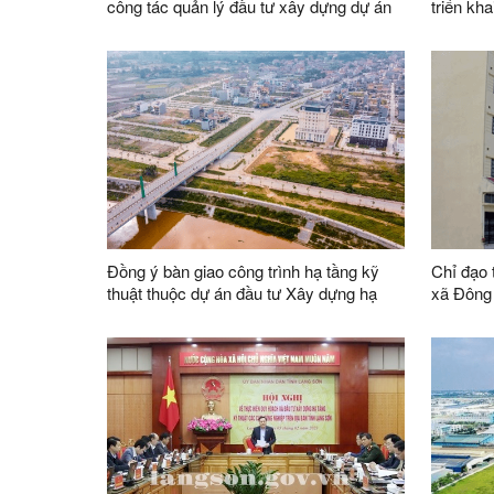
công tác quản lý đầu tư xây dựng dự án
triển kh
sử dụng vốn đầu tư công, dự án PPP và
địa bàn t
trong việc thực hiên kết luận Kiểm toán
nhà nước
Đồng ý bàn giao công trình hạ tầng kỹ
Chỉ đạo 
thuật thuộc dự án đầu tư Xây dựng hạ
xã Đông 
tầng kỹ thuật và nhà ở chia lô liền kề tại
trên địa
Tiểu khu tái định cư khối 9, phường
Hoàng Văn Thụ, thành phố Lạng Sơn