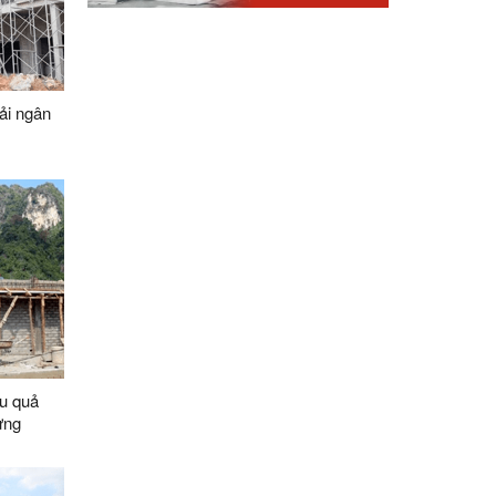
ải ngân
u quả
ựng