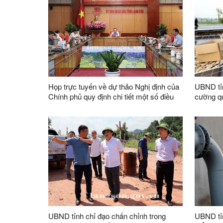
Họp trực tuyến về dự thảo Nghị định của
UBND tỉn
Chính phủ quy định chi tiết một số điều
cường qu
và biện pháp thi hành Luật Đấu thầu
thầu
UBND tỉnh chỉ đạo chấn chỉnh trong
UBND tỉn