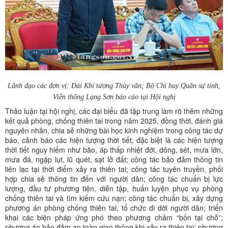
Lãnh đạo các đơn vị: Đài Khí tượng Thủy văn; Bộ Chỉ huy Quân sự tỉnh,
Viễn thông Lạng Sơn báo cáo tại Hội nghị
Thảo luận tại hội nghị, các đại biểu đã tập trung làm rõ thêm những
kết quả phòng, chống thiên tai trong năm 2025, đồng thời, đánh giá
nguyên nhân, chia sẻ những bài học kinh nghiệm trong công tác dự
báo, cảnh báo các hiện tượng thời tiết, đặc biệt là các hiện tượng
thời tiết nguy hiểm như bão, áp thấp nhiệt đới, dông, sét, mưa lớn,
mưa đá, ngập lụt, lũ quét, sạt lở đất; công tác bảo đảm thông tin
liên lạc tại thời điểm xảy ra thiên tai; công tác tuyên truyền, phối
hợp chia sẻ thông tin đến với người dân; công tác chuẩn bị lực
lượng, đầu tư phương tiện, diễn tập, huấn luyện phục vụ phòng
chống thiên tai và tìm kiếm cứu nạn; công tác chuẩn bị, xây dựng
phương án phòng chống thiên tai, tổ chức di dời người dân; triển
khai các biện pháp ứng phó theo phương châm “bốn tại chỗ”;
phương án bảo đảm an toàn giao thông khi xảy ra thiên tai; phương