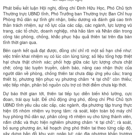
Phát biểu kết luận Hội nghị, đồng chí Đinh Hữu Học, Phó Chủ tịch
Thường trực UBND tỉnh, Phó Trưởng ban Thường trực Ban Chỉ huy
Phòng thủ dân sự tỉnh ghi nhận, biểu dương và đánh giá cao tinh
thần trách nhiệm, sự nỗ lực của các cấp, các ngành, lực lượng vũ
trang, các tổ chức, doanh nghiệp, nhà hảo tâm và Nhân dân trong
công tác phòng, chống, khắc phục hậu quả thiên tai trên địa bàn
tỉnh thời gian qua.
Bên cạnh kết quả đạt được, đồng chí chỉ rõ một số hạn chế như:
việc triển khai nhiệm vụ có lúc còn lúng túng; số liệu tổng hợp thiệt
hại chưa thật chính xác; phối hợp giữa các lực lượng chưa chặt
chẽ; công tác tuyên truyền, cảnh báo, nâng cao nhận thức của
người dân về phòng, chống thiên tai chưa đáp ứng yêu cầu; trang
thiết bị, phương tiện phục vụ phương châm “4 tại chỗ” còn thiếu;
việc tiếp nhận, phân bổ nguồn cứu trợ có thời điểm chưa kịp thời.
Dự báo thời gian tới, thiên tai tiếp tục diễn biến khó lường, cực
đoan, trái quy luật. Để chủ động ứng phó, đồng chí Phó Chủ tịch
UBND tỉnh yêu cầu các cấp, các ngành, địa phương tập trung thực
hiện 05 nhóm nhiệm vụ trọng tâm: rà soát, kiện toàn bộ máy chỉ
huy phòng thủ dân sự, phân công rõ nhiệm vụ cho từng thành viên,
nắm chắc và thực hiện nghiêm phương châm “4 tại chỗ”; rà soát,
bổ sung phương án, kế hoạch ứng phó thiên tai theo từng cấp độ,
xây dựng bản đồ khu vực ngập lụt; các địa phương khẩn trương