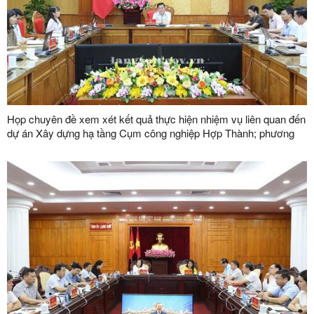
Họp chuyên đề xem xét kết quả thực hiện nhiệm vụ liên quan đến
dự án Xây dựng hạ tầng Cụm công nghiệp Hợp Thành; phương
án xử lý chuyển tiếp bồi thường các công trình hạ tầng kỹ thuật
phục vụ giải phóng mặt bằng dự án Khu công nghiệp VSIP Lạng
Sơn