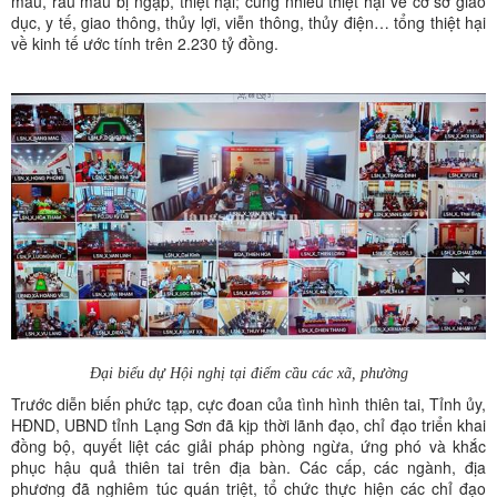
màu, rau màu bị ngập, thiệt hại; cùng nhiều thiệt hại về cơ sở giáo
dục, y tế, giao thông, thủy lợi, viễn thông, thủy điện… tổng thiệt hại
về kinh tế ước tính trên 2.230 tỷ đồng.
Đại biểu dự Hội nghị tại điểm cầu các xã, phường
Trước diễn biến phức tạp, cực đoan của tình hình thiên tai, Tỉnh ủy,
HĐND, UBND tỉnh Lạng Sơn đã kịp thời lãnh đạo, chỉ đạo triển khai
đồng bộ, quyết liệt các giải pháp phòng ngừa, ứng phó và khắc
phục hậu quả thiên tai trên địa bàn. Các cấp, các ngành, địa
phương đã nghiêm túc quán triệt, tổ chức thực hiện các chỉ đạo