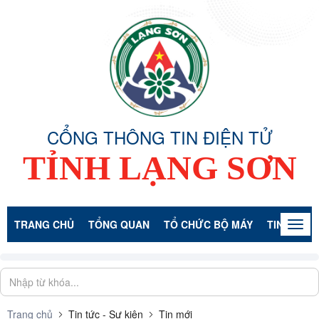
CỔNG THÔNG TIN ĐIỆN TỬ
TỈNH LẠNG SƠN
TRANG CHỦ
TỔNG QUAN
TỔ CHỨC BỘ MÁY
TIN TỨC -
Togg
navig
Trang chủ
Tin tức - Sự kiện
Tin mới