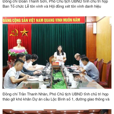
Đồng chí Đoàn Thanh Sơn, Phó Chủ tịch UBND tỉnh chủ trì họp
Ban Tổ chức Lễ tôn vinh và Hội đồng xét tôn vinh danh hiệu
"Doanh nhân, doanh nghiệp tiêu biểu tỉnh Lạng Sơn" lần thứ V
năm 2026
Đồng chí Trần Thanh Nhàn, Phó Chủ tịch UBND tỉnh chủ trì họp
tháo gỡ khó khăn Dự án cầu Lộc Bình số 1, đường giao thông và
khu tái định cư xã Lục Thôn