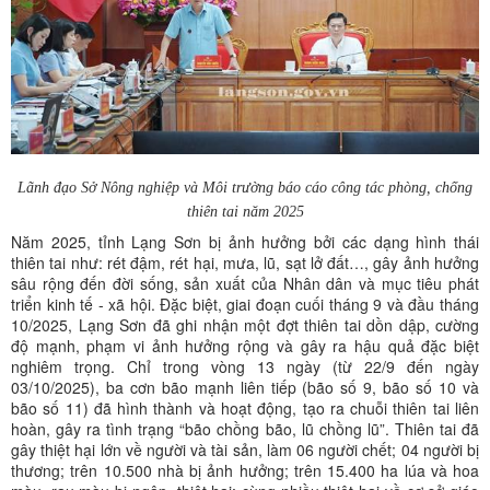
Lãnh đạo Sở Nông nghiệp và Môi trường báo cáo công tác phòng, chống
thiên tai năm 2025
Năm 2025, tỉnh Lạng Sơn bị ảnh hưởng bởi các dạng hình thái
thiên tai như: rét đậm, rét hại, mưa, lũ, sạt lở đất…, gây ảnh hưởng
sâu rộng đến đời sống, sản xuất của Nhân dân và mục tiêu phát
triển kinh tế - xã hội. Đặc biệt, giai đoạn cuối tháng 9 và đầu tháng
10/2025, Lạng Sơn đã ghi nhận một đợt thiên tai dồn dập, cường
độ mạnh, phạm vi ảnh hưởng rộng và gây ra hậu quả đặc biệt
nghiêm trọng. Chỉ trong vòng 13 ngày (từ 22/9 đến ngày
03/10/2025), ba cơn bão mạnh liên tiếp (bão số 9, bão số 10 và
bão số 11) đã hình thành và hoạt động, tạo ra chuỗi thiên tai liên
hoàn, gây ra tình trạng “bão chồng bão, lũ chồng lũ”. Thiên tai đã
gây thiệt hại lớn về người và tài sản, làm 06 người chết; 04 người bị
thương; trên 10.500 nhà bị ảnh hưởng; trên 15.400 ha lúa và hoa