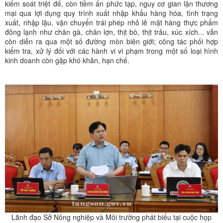
kiểm soát triệt để, còn tiềm ẩn phức tạp, nguy cơ gian lận thương
mại qua lợi dụng quy trình xuất nhập khẩu hàng hóa, tình trạng
xuất, nhập lậu, vận chuyển trái phép nhỏ lẻ mặt hàng thực phẩm
đông lạnh như chân gà, chân lợn, thịt bò, thịt trâu, xúc xích... vẫn
còn diễn ra qua một số đường mòn biên giới; công tác phối hợp
kiểm tra, xử lý đối với các hành vi vi phạm trong một số loại hình
kinh doanh còn gặp khó khăn, hạn chế.
Lãnh đạo Sở Nông nghiệp và Môi trường phát biểu tại cuộc họp