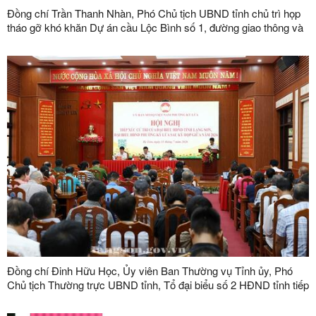
Đồng chí Trần Thanh Nhàn, Phó Chủ tịch UBND tỉnh chủ trì họp
tháo gỡ khó khăn Dự án cầu Lộc Bình số 1, đường giao thông và
khu tái định cư xã Lục Thôn
Đồng chí Đinh Hữu Học, Ủy viên Ban Thường vụ Tỉnh ủy, Phó
Chủ tịch Thường trực UBND tỉnh, Tổ đại biểu số 2 HĐND tỉnh tiếp
xúc cử tri tại phường Kỳ Lừa