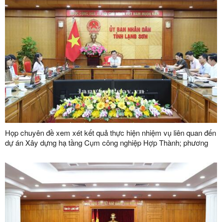
Họp chuyên đề xem xét kết quả thực hiện nhiệm vụ liên quan đến
dự án Xây dựng hạ tầng Cụm công nghiệp Hợp Thành; phương
án xử lý chuyển tiếp bồi thường các công trình hạ tầng kỹ thuật
phục vụ giải phóng mặt bằng dự án Khu công nghiệp VSIP Lạng
Sơn