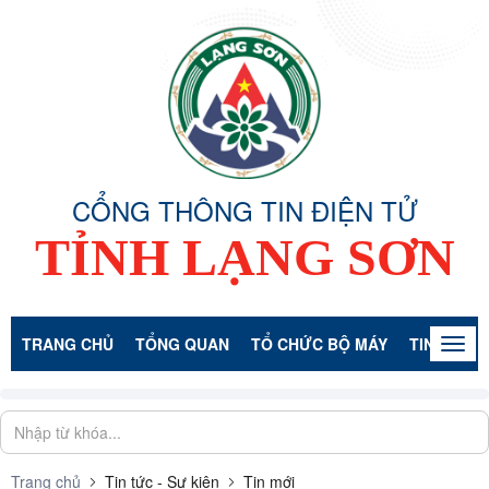
CỔNG THÔNG TIN ĐIỆN TỬ
TỈNH LẠNG SƠN
TRANG CHỦ
TỔNG QUAN
TỔ CHỨC BỘ MÁY
TIN TỨC -
Togg
navig
Trang chủ
Tin tức - Sự kiện
Tin mới