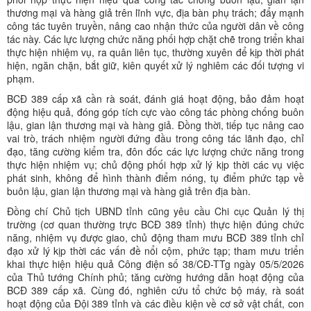
thương mại và hàng giả trên lĩnh vực, địa bàn phụ trách; đẩy mạnh
công tác tuyên truyền, nâng cao nhận thức của người dân về công
tác này. Các lực lượng chức năng phối hợp chặt chẽ trong triển khai
thực hiện nhiệm vụ, ra quân liên tục, thường xuyên để kịp thời phát
hiện, ngăn chặn, bắt giữ, kiên quyết xử lý nghiêm các đối tượng vi
phạm.
BCĐ 389 cấp xã cần rà soát, đánh giá hoạt động, bảo đảm hoạt
động hiệu quả, đóng góp tích cực vào công tác phòng chống buôn
lậu, gian lận thương mại và hàng giả. Đồng thời, tiếp tục nâng cao
vai trò, trách nhiệm người đứng đầu trong công tác lãnh đạo, chỉ
đạo, tăng cường kiểm tra, đôn đốc các lực lượng chức năng trong
thực hiện nhiệm vụ; chủ động phối hợp xử lý kịp thời các vụ việc
phát sinh, không để hình thành điểm nóng, tụ điểm phức tạp về
buôn lậu, gian lận thương mại và hàng giả trên địa bàn.
Đồng chí Chủ tịch UBND tỉnh cũng yêu cầu Chi cục Quản lý thị
trường (cơ quan thường trực BCĐ 389 tỉnh) thực hiện đúng chức
năng, nhiệm vụ được giao, chủ động tham mưu BCĐ 389 tỉnh chỉ
đạo xử lý kịp thời các vấn đề nổi cộm, phức tạp; tham mưu triển
khai thực hiện hiệu quả Công điện số 38/CĐ-TTg ngày 05/5/2026
của Thủ tướng Chính phủ; tăng cường hướng dẫn hoạt động của
BCĐ 389 cấp xã. Cùng đó, nghiên cứu tổ chức bộ máy, rà soát
hoạt động của Đội 389 tỉnh và các điều kiện về cơ sở vật chất, con