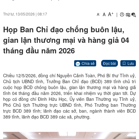
+
A
A
|
Thứ tư, 13/05/2026
|
08:17
-
A
Họp Ban Chỉ đạo chống buôn lậu,
gian lận thương mại và hàng giả 04
tháng đầu năm 2026
Chia sẻ
Đọc bài
Lưu
Chiều 12/5/2026, đồng chí Nguyễn Cảnh Toàn, Phó Bí thư Tỉnh uỷ,
Chủ tịch UBND tỉnh, Trưởng Ban Chỉ đạo (BCĐ) 389 tỉnh chủ trì
cuộc họp BCĐ chống buôn lậu, gian lận thương mại và hàng giả
tỉnh 04 tháng đầu năm 2026, triển khai nhiệm vụ thời gian tới. Dự
họp có đồng chí Đinh Hữu Học, Ủy viên Ban Thường vụ Tỉnh uỷ,
Phó Chủ tịch Thường trực UBND tỉnh, Phó Trưởng ban Thường
trực BCĐ 389 tỉnh; lãnh đạo các sở, ban, ngành thành viên BCĐ
389 tỉnh, lãnh đạo BCĐ 389 các xã, phường.