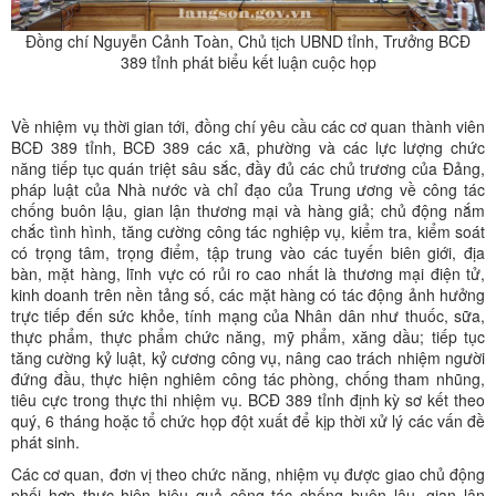
Đồng chí Nguyễn Cảnh Toàn, Chủ tịch UBND tỉnh, Trưởng BCĐ
389 tỉnh phát biểu kết luận cuộc họp
Về nhiệm vụ thời gian tới, đồng chí yêu cầu các cơ quan thành viên
BCĐ 389 tỉnh, BCĐ 389 các xã, phường và các lực lượng chức
năng tiếp tục quán triệt sâu sắc, đầy đủ các chủ trương của Đảng,
pháp luật của Nhà nước và chỉ đạo của Trung ương về công tác
chống buôn lậu, gian lận thương mại và hàng giả; chủ động nắm
chắc tình hình, tăng cường công tác nghiệp vụ, kiểm tra, kiểm soát
có trọng tâm, trọng điểm, tập trung vào các tuyến biên giới, địa
bàn, mặt hàng, lĩnh vực có rủi ro cao nhất là thương mại điện tử,
kinh doanh trên nền tảng số, các mặt hàng có tác động ảnh hưởng
trực tiếp đến sức khỏe, tính mạng của Nhân dân như thuốc, sữa,
thực phẩm, thực phẩm chức năng, mỹ phẩm, xăng dầu; tiếp tục
tăng cường kỷ luật, kỷ cương công vụ, nâng cao trách nhiệm người
đứng đầu, thực hiện nghiêm công tác phòng, chống tham nhũng,
tiêu cực trong thực thi nhiệm vụ. BCĐ 389 tỉnh định kỳ sơ kết theo
quý, 6 tháng hoặc tổ chức họp đột xuất để kịp thời xử lý các vấn đề
phát sinh.
Các cơ quan, đơn vị theo chức năng, nhiệm vụ được giao chủ động
phối hợp thực hiện hiệu quả công tác chống buôn lậu, gian lận