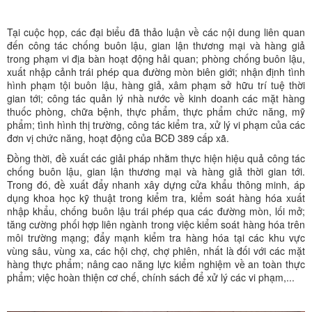
Tại cuộc họp, các đại biểu đã thảo luận về các nội dung liên quan
đến công tác chống buôn lậu, gian lận thương mại và hàng giả
trong phạm vi địa bàn hoạt động hải quan; phòng chống buôn lậu,
xuất nhập cảnh trái phép qua đường mòn biên giới; nhận định tình
hình phạm tội buôn lậu, hàng giả, xâm phạm sở hữu trí tuệ thời
gian tới; công tác quản lý nhà nước về kinh doanh các mặt hàng
thuốc phòng, chữa bệnh, thực phẩm, thực phẩm chức năng, mỹ
phẩm; tình hình thị trường, công tác kiểm tra, xử lý vi phạm của các
đơn vị chức năng, hoạt động của BCĐ 389 cấp xã.
Đồng thời, đề xuất các giải pháp nhằm thực hiện hiệu quả công tác
chống buôn lậu, gian lận thương mại và hàng giả thời gian tới.
Trong đó, đề xuất đẩy nhanh xây dựng cửa khẩu thông minh, áp
dụng khoa học kỹ thuật trong kiểm tra, kiểm soát hàng hóa xuất
nhập khẩu, chống buôn lậu trái phép qua các đường mòn, lối mở;
tăng cường phối hợp liên ngành trong việc kiểm soát hàng hóa trên
môi trường mạng; đẩy mạnh kiểm tra hàng hóa tại các khu vực
vùng sâu, vùng xa, các hội chợ, chợ phiên, nhất là đối với các mặt
hàng thực phẩm; nâng cao năng lực kiểm nghiệm về an toàn thực
phẩm; việc hoàn thiện cơ chế, chính sách để xử lý các vi phạm,...