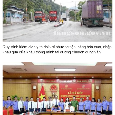
Quy trình kiểm dịch y tế đối với phương tiện, hàng hóa xuất, nhập
khẩu qua cửa khẩu thông minh tại đường chuyên dụng vận
chuyển hàng hoá khu vực mốc 1119-1120 và đường chuyên
dụng vận chuyển hàng hoá khu vực mốc 1088/2-1089 thuộc cặp
cửa khẩu quốc tế Hữu Nghị (Việt Nam) - Hữu Nghị Quan (Trung
Quốc)