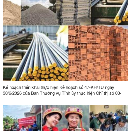
Kế hoạch triển khai thực hiện Kế hoạch số 47-KH/TU ngày
30/6/2026 của Ban Thường vụ Tỉnh ủy thực hiện Chỉ thị số 03-
CT/TW ngày 03/02/2026 của Ban Bí thư về tăng cường sự lãnh
đạo của Đảng đối với công tác quản lý, phát triển vật liệu xây
dựng trong giai đoạn mới