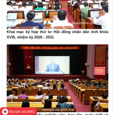
Khai mạc kỳ họp thứ tư Hội đồng nhân dân tỉnh khóa
XVIII, nhiệm kỳ 2026 - 2031
Đã kết nối EMC
Hội nghị toàn quốc nghiên cứu, học tập, quán triệt và