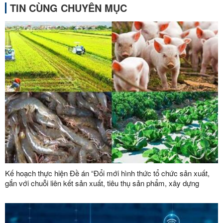
TIN CÙNG CHUYÊN MỤC
Kế hoạch thực hiện Đề án “Đổi mới hình thức tổ chức sản xuất,
gắn với chuỗi liên kết sản xuất, tiêu thụ sản phẩm, xây dựng
thương hiệu trong lĩnh vực nông lâm nghiệp giai đoạn 2026 -
2030”