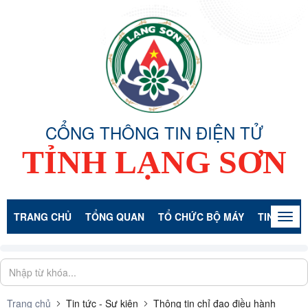
CỔNG THÔNG TIN ĐIỆN TỬ
TỈNH LẠNG SƠN
TRANG CHỦ
TỔNG QUAN
TỔ CHỨC BỘ MÁY
TIN TỨC -
Togg
navig
Trang chủ
Tin tức - Sự kiện
Thông tin chỉ đạo điều hành