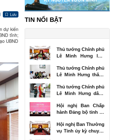
Lưu
TIN NỔI BẬT
n dự kiến
BND tỉnh;
 đạo UBND
Thủ tướng Chính phủ
Lê Minh Hưng làm
việc với Ban Thường
Thủ tướng Chính phủ
vụ Tỉnh ủy Lạng Sơn
Lê Minh Hưng thăm,
tặng quà thương
Thủ tướng Chính phủ
binh tại Lạng Sơn
Lê Minh Hưng dâng
hương tưởng niệm
Hội nghị Ban Chấp
các Anh hùng liệt sĩ
hành Đảng bộ tỉnh kỳ
tại Lạng Sơn
chuyên đề
Hội nghị Ban Thường
vụ Tỉnh ủy kỳ chuyên
đề