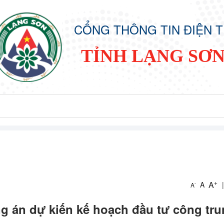
CỔNG THÔNG TIN ĐIỆN 
TỈNH LẠNG SƠ
+
A
A
|
-
A
 án dự kiến kế hoạch đầu tư công tr