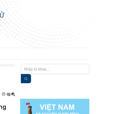
TỬ
N
EN
VIE
ung