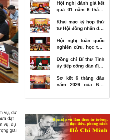
Hội nghị đánh giá kết
quả 01 năm 6 tháng
thực hiện Nghị quyết
Khai mạc kỳ họp thứ
số 57-NQ/TW
tư Hội đồng nhân dân
tỉnh khóa XVIII, nhiệm
Hội nghị toàn quốc
kỳ 2026 - 2031
nghiên cứu, học tập,
quán triệt và triển
Đồng chí Bí thư Tỉnh
khai thực hiện Nghị
ủy tiếp công dân định
quyết số 10-NQ/TW
kỳ tháng 6 năm 2026
của Bộ Chính trị về
Sơ kết 6 tháng đầu
phát triển kinh tế có
năm 2026 của Ban
vốn đầu tư nước
Chỉ đạo Nhà nước
ngoài
các công trình, dự án
quan trọng quốc gia,
trọng điểm ngành
m vụ, dự
giao thông vận tải
hưa đạt
m vụ, dự
ượng giai