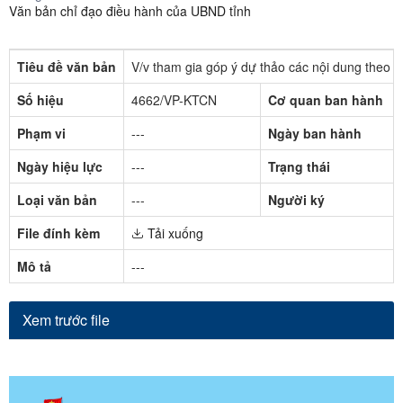
Văn bản chỉ đạo điều hành của UBND tỉnh
Tiêu đề văn bản
V/v tham gia góp ý dự thảo các nội dung theo
Số hiệu
4662/VP-KTCN
Cơ quan ban hành
Phạm vi
---
Ngày ban hành
Ngày hiệu lực
---
Trạng thái
Loại văn bản
---
Người ký
File đính kèm
Tải xuống
Mô tả
---
Xem trước file