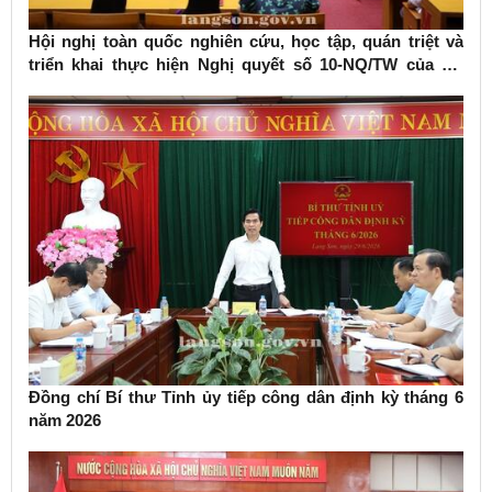
Hội nghị toàn quốc nghiên cứu, học tập, quán triệt và
triển khai thực hiện Nghị quyết số 10-NQ/TW của Bộ
Chính trị về phát triển kinh tế có vốn đầu tư nước ngoài
Đồng chí Bí thư Tỉnh ủy tiếp công dân định kỳ tháng 6
năm 2026