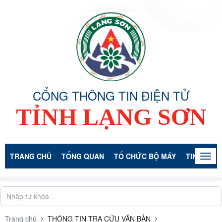
CỔNG THÔNG TIN ĐIỆN TỬ
TỈNH LẠNG SƠN
TRANG CHỦ
TỔNG QUAN
TỔ CHỨC BỘ MÁY
TIN TỨC -
Togg
navig
Trang chủ
THÔNG TIN TRA CỨU VĂN BẢN