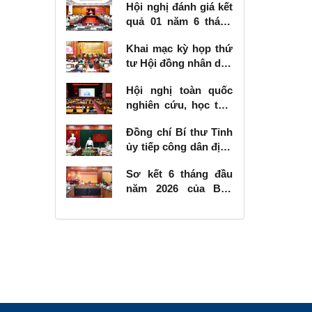
Hội nghị đánh giá kết
quả 01 năm 6 tháng
thực hiện Nghị quyết
Khai mạc kỳ họp thứ
số 57-NQ/TW
tư Hội đồng nhân dân
tỉnh khóa XVIII, nhiệm
Hội nghị toàn quốc
kỳ 2026 - 2031
nghiên cứu, học tập,
quán triệt và triển
Đồng chí Bí thư Tỉnh
khai thực hiện Nghị
ủy tiếp công dân định
quyết số 10-NQ/TW
kỳ tháng 6 năm 2026
của Bộ Chính trị về
Sơ kết 6 tháng đầu
phát triển kinh tế có
năm 2026 của Ban
vốn đầu tư nước
Chỉ đạo Nhà nước
ngoài
các công trình, dự án
quan trọng quốc gia,
trọng điểm ngành
giao thông vận tải