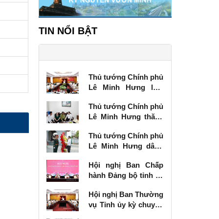
TIN NỔI BẬT
Thủ tướng Chính phủ
Lê Minh Hưng làm
việc với Ban Thường
Thủ tướng Chính phủ
vụ Tỉnh ủy Lạng Sơn
Lê Minh Hưng thăm,
tặng quà thương
Thủ tướng Chính phủ
binh tại Lạng Sơn
Lê Minh Hưng dâng
hương tưởng niệm
Hội nghị Ban Chấp
các Anh hùng liệt sĩ
hành Đảng bộ tỉnh kỳ
tại Lạng Sơn
chuyên đề
Hội nghị Ban Thường
vụ Tỉnh ủy kỳ chuyên
đề