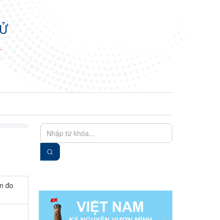
TỬ
N
EN
VIE
ện đo