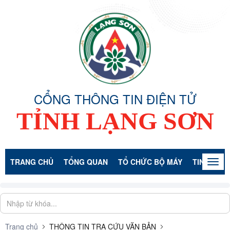
CỔNG THÔNG TIN ĐIỆN TỬ
TỈNH LẠNG SƠN
TRANG CHỦ
TỔNG QUAN
TỔ CHỨC BỘ MÁY
TIN TỨC -
Togg
navig
Trang chủ
THÔNG TIN TRA CỨU VĂN BẢN