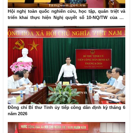
Hội nghị toàn quốc nghiên cứu, học tập, quán triệt và
triển khai thực hiện Nghị quyết số 10-NQ/TW của Bộ
Chính trị về phát triển kinh tế có vốn đầu tư nước ngoài
Đồng chí Bí thư Tỉnh ủy tiếp công dân định kỳ tháng 6
năm 2026