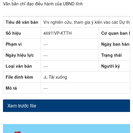
Văn bản chỉ đạo điều hành của UBND tỉnh
Tiêu đề văn bản
V/v nghiên cứu, tham gia ý kiến vào các Dự t
Số hiệu
4697/VP-KTTH
Cơ quan ban h
Phạm vi
---
Ngày ban hành
Ngày hiệu lực
---
Trạng thái
Loại văn bản
---
Người ký
File đính kèm
Tải xuống
Mô tả
---
Xem trước file