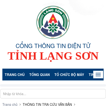
CỔNG THÔNG TIN ĐIỆN TỬ
TỈNH LẠNG SƠN
TRANG CHỦ
TỔNG QUAN
TỔ CHỨC BỘ MÁY
TIN TỨC -
Togg
navig
Trang chủ
THÔNG TIN TRA CỨU VĂN BẢN