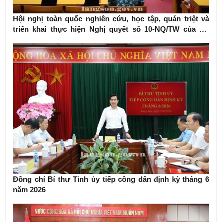
Hội nghị toàn quốc nghiên cứu, học tập, quán triệt và
triển khai thực hiện Nghị quyết số 10-NQ/TW của Bộ
Chính trị về phát triển kinh tế có vốn đầu tư nước ngoài
Đồng chí Bí thư Tỉnh ủy tiếp công dân định kỳ tháng 6
năm 2026