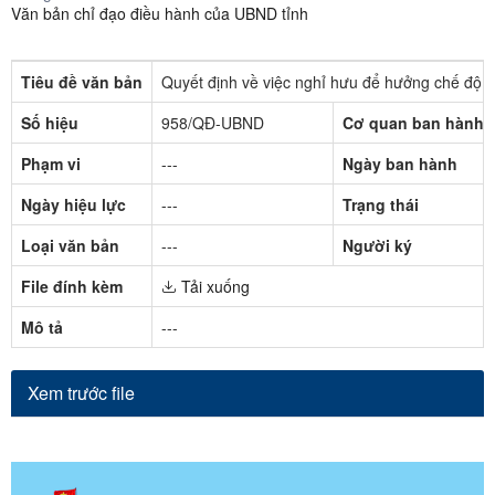
Văn bản chỉ đạo điều hành của UBND tỉnh
Tiêu đề văn bản
Quyết định về việc nghỉ hưu để hưởng chế độ b
Số hiệu
958/QĐ-UBND
Cơ quan ban hành
Phạm vi
---
Ngày ban hành
Ngày hiệu lực
---
Trạng thái
Loại văn bản
---
Người ký
File đính kèm
Tải xuống
Mô tả
---
Xem trước file