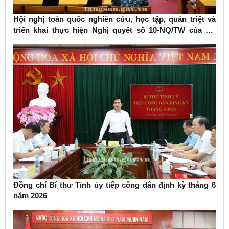
Hội nghị toàn quốc nghiên cứu, học tập, quán triệt và
triển khai thực hiện Nghị quyết số 10-NQ/TW của Bộ
Chính trị về phát triển kinh tế có vốn đầu tư nước ngoài
Đồng chí Bí thư Tỉnh ủy tiếp công dân định kỳ tháng 6
năm 2026