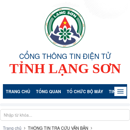
CỔNG THÔNG TIN ĐIỆN TỬ
TỈNH LẠNG SƠN
TRANG CHỦ
TỔNG QUAN
TỔ CHỨC BỘ MÁY
TIN TỨC -
Togg
navig
Trang chủ
THÔNG TIN TRA CỨU VĂN BẢN