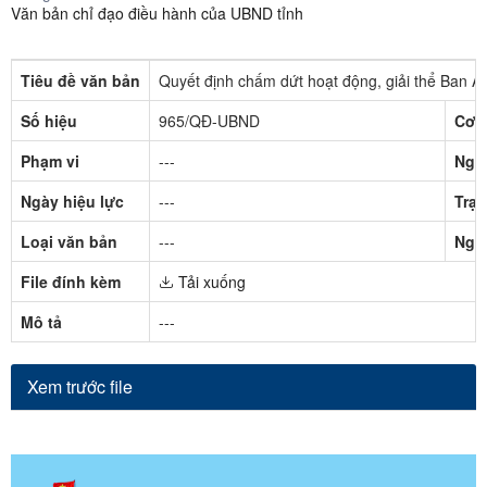
Văn bản chỉ đạo điều hành của UBND tỉnh
Tiêu đề văn bản
Quyết định chấm dứt hoạt động, giải thể Ban An
Số hiệu
965/QĐ-UBND
Cơ 
Phạm vi
---
Ngà
Ngày hiệu lực
---
Trạn
Loại văn bản
---
Ngư
File đính kèm
Tải xuống
Mô tả
---
Xem trước file