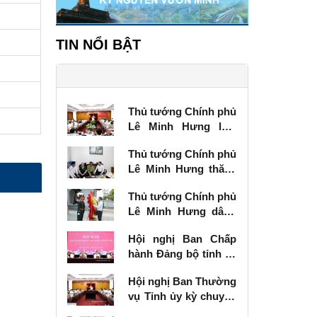
TIN NỔI BẬT
Thủ tướng Chính phủ
Lê Minh Hưng làm
việc với Ban Thường
Thủ tướng Chính phủ
vụ Tỉnh ủy Lạng Sơn
Lê Minh Hưng thăm,
tặng quà thương
Thủ tướng Chính phủ
binh tại Lạng Sơn
Lê Minh Hưng dâng
hương tưởng niệm
Hội nghị Ban Chấp
các Anh hùng liệt sĩ
hành Đảng bộ tỉnh kỳ
tại Lạng Sơn
chuyên đề
Hội nghị Ban Thường
vụ Tỉnh ủy kỳ chuyên
đề