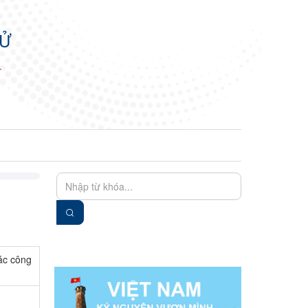
TỬ
N
EN
VIE
ác công