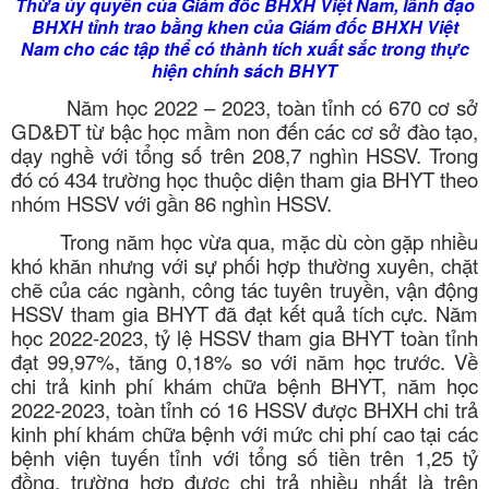
Thừa ủy quyền của Giám đốc BHXH Việt Nam, lãnh đạo
BHXH tỉnh trao bằng khen của Giám đốc BHXH Việt
Nam cho các tập thể có thành tích xuất sắc trong thực
hiện chính sách BHYT
Năm học 2022 – 2023, toàn tỉnh có 670 cơ sở
GD&ĐT từ bậc học mầm non đến các cơ sở đào tạo,
dạy nghề với tổng số trên 208,7 nghìn HSSV. Trong
đó có 434 trường học thuộc diện tham gia BHYT theo
nhóm HSSV với gần 86 nghìn HSSV.
Trong năm học vừa qua, mặc dù còn gặp nhiều
khó khăn nhưng với sự phối hợp thường xuyên, chặt
chẽ của các ngành, công tác tuyên truyền, vận động
HSSV tham gia BHYT đã đạt kết quả tích cực. Năm
học 2022-2023, tỷ lệ HSSV tham gia BHYT toàn tỉnh
đạt 99,97%, tăng 0,18% so với năm học trước. Về
chi trả kinh phí khám chữa bệnh BHYT, năm học
2022-2023, toàn tỉnh có 16 HSSV được BHXH chi trả
kinh phí khám chữa bệnh với mức chi phí cao tại các
bệnh viện tuyến tỉnh với tổng số tiền trên 1,25 tỷ
đồng, trường hợp được chi trả nhiều nhất là trên