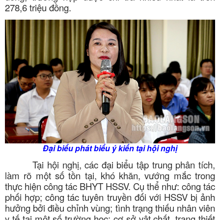
278,6 triệu đồng.
Đại biểu phát biểu ý kiến tại hội nghị
Tại hội nghị, các đại biểu tập trung phân tích,
làm rõ một số tồn tại, khó khăn, vướng mắc trong
thực hiện công tác BHYT HSSV. Cụ thể như: công tác
phối hợp; công tác tuyên truyền đối với HSSV bị ảnh
hưởng bởi điều chỉnh vùng; tình trạng thiếu nhân viên
y tế tại một số trường học; cơ sở vật chất, trang thiết