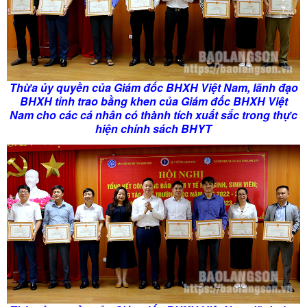
Thừa ủy quyền của Giám đốc BHXH Việt Nam, lãnh đạo
BHXH tỉnh trao bằng khen của Giám đốc BHXH Việt
Nam cho các cá nhân có thành tích xuất sắc trong thực
hiện chính sách BHYT