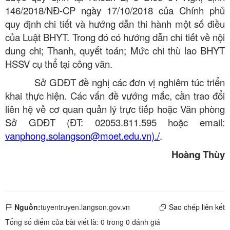
146/2018/NĐ-CP ngày 17/10/2018 của Chính phủ
quy định chi tiết và hướng dẫn thi hành một số điều
của Luật BHYT. Trong đó có hướng dẫn chi tiết về nội
dung chi; Thanh, quyết toán; Mức chi thù lao BHYT
HSSV cụ thể tại công văn.
Sở GDĐT đề nghị các đơn vị nghiêm túc triển
khai thực hiện. Các vấn đề vướng mắc, cần trao đổi
liên hệ về cơ quan quản lý trực tiếp hoặc Văn phòng
Sở GDĐT (ĐT: 02053.811.595 hoặc email:
vanphong.solangson@moet.edu.vn)./
.
Hoàng Thùy
Nguồn:
tuyentruyen.langson.gov.vn
Sao chép liên kết
Tổng số điểm của bài viết là:
0
trong
0
đánh giá