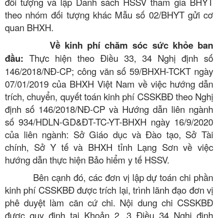
đối tượng và lập Danh sách HSSV tham gia BHYT
theo nhóm đối tượng khác Mẫu số 02/BHYT gửi cơ
quan BHXH.
Về kinh phí chăm sóc sức khỏe ban
đầu:
Thực hiện theo Điều 33, 34 Nghị định số
146/2018/NĐ-CP; công văn số 59/BHXH-TCKT ngày
07/01/2019 của BHXH Việt Nam về việc hướng dẫn
trích, chuyển, quyết toán kinh phí CSSKBĐ theo Nghị
định số 146/2018/NĐ-CP và Hướng dẫn liên ngành
số 934/HDLN-GD&ĐT-TC-YT-BHXH ngày 16/9/2020
của liên ngành: Sở Giáo dục và Đào tạo, Sở Tài
chính, Sở Y tế và BHXH tỉnh Lạng Sơn về việc
hướng dẫn thực hiện Bảo hiểm y tế HSSV.
Bên cạnh đó, các đơn vị lập dự toán chi phần
kinh phí CSSKBĐ được trích lại, trình lãnh đạo đơn vị
phê duyệt làm căn cứ chi. Nội dung chi CSSKBĐ
được quy định tại Khoản 2, 3 Điều 34 Nghị định