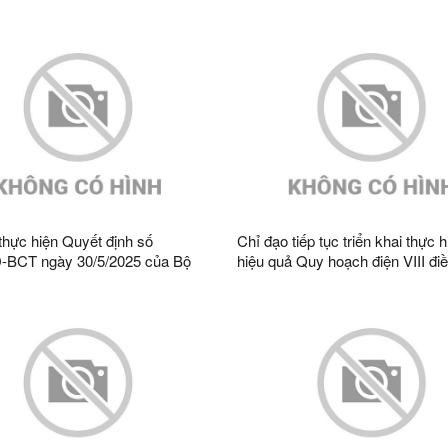
ực hiện Quy hoạch bảo vệ môi
đoạn chuyển tiếp thực hiện mô 
uốc gia thời kỳ 2021-2030, tầm
chính quyền địa phương 02 cấp
n năm 2050
thực hiện Quyết định số
Chỉ đạo tiếp tục triển khai thực 
-BCT ngày 30/5/2025 của Bộ
hiệu quả Quy hoạch điện VIII đi
ương phê duyệt Kế hoạch thực
trên địa bàn tỉnh
 hoạch phát triển điện lực quốc
 kỳ 2021 - 2030, tầm nhìn đến
0 điều chỉnh