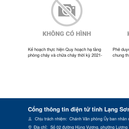
Kế hoạch thực hiện Quy hoạch hạ tầng
Phê duyệ
phòng cháy và chữa cháy thời kỳ 2021-
chung th
2030, tầm nhìn đến năm 2050 trên địa
tỉnh Lạn
bàn tỉnh Lạng Sơn
1/5.000
Cổng thông tin điện tử tỉnh Lạng Sơ
Chịu trách nhiệm:
Chánh Văn phòng Ủy ban nhân d
Địa chỉ:
Số 02 đường Hùng Vương, phường Lương V