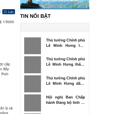
Lưu
TIN NỔI BẬT
lệ 1/5000
Thủ tướng Chính phủ
Lê Minh Hưng làm
việc với Ban Thường
vụ Tỉnh ủy Lạng Sơn
Thủ tướng Chính phủ
ợc cấp
Lê Minh Hưng thăm,
úc đẩy
tặng quà thương
ể thực
binh tại Lạng Sơn
Thủ tướng Chính phủ
Lê Minh Hưng dâng
hương tưởng niệm
các Anh hùng liệt sĩ
Hội nghị Ban Chấp
tại Lạng Sơn
hành Đảng bộ tỉnh kỳ
ản lý và
chuyên đề
 năng