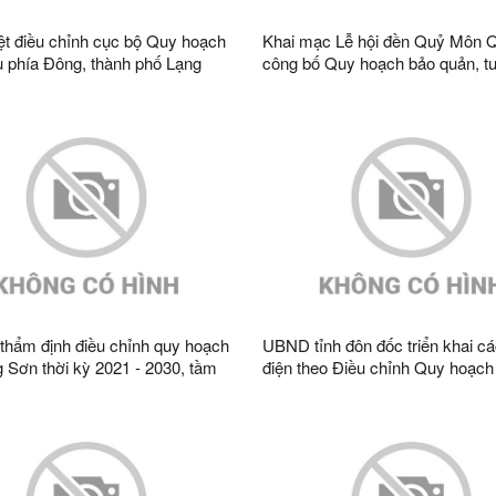
t điều chỉnh cục bộ Quy hoạch
Khai mạc Lễ hội đền Quỷ Môn 
 phía Đông, thành phố Lạng
công bố Quy hoạch bảo quản, tu
lệ 1/2000 (Khu đất Bệnh viện đa
phục hồi Di tích quốc gia đặc biệt
h Lạng Sơn)
lịch sử Chi Lăng
 thẩm định điều chỉnh quy hoạch
UBND tỉnh đôn đốc triển khai cá
g Sơn thời kỳ 2021 - 2030, tầm
điện theo Điều chỉnh Quy hoạch 
n năm 2050