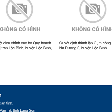
t điều chỉnh cục bộ Quy hoạch
Quyết định thành lập Cụm công 
ị trấn Lộc Bình, huyện Lộc Bình,
Na Dương 2, huyện Lộc Bình
g Sơn đến năm 2035, tỷ lệ
n
ân tỉnh.
ăn Tri, tỉnh Lạng Sơn