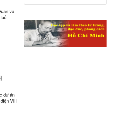
quan trọng quốc gia,
Quan và
trọng điểm ngành
 bổ,
giao thông vận tải
 Di tích
c dự án
điện VIII