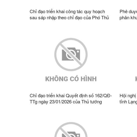
Chỉ đạo triển khai công tác quy hoạch
Phê duyệ
sau sáp nhập theo chỉ đạo của Phó Thủ
phân khu
tướng Thường trực Chính phủ
Sơn, tỷ 
khoa tỉn
Chỉ đạo triển khai Quyết định số 162/QĐ-
Hội nghị
TTg ngày 23/01/2026 của Thủ tướng
tỉnh Lạn
Chính phủ ban hành Kế hoạch triển khai
nhìn đế
thi hành Luật Quy hoạch