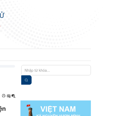
TỬ
N
EN
VIE
ện