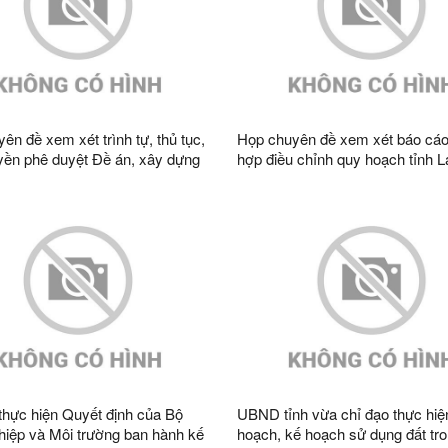
ên đề xem xét trình tự, thủ tục,
Họp chuyên đề xem xét báo cáo
ền phê duyệt Đề án, xây dựng
hợp điều chỉnh quy hoạch tỉnh 
n quy hoạch tại khu vực Tân
thời kỳ 2021 - 2030, tầm nhìn đ
iệt Nam) – Pò Chài (Trung
2050
thực hiện Quyết định của Bộ
UBND tỉnh vừa chỉ đạo thực hiệ
iệp và Môi trường ban hành kế
hoạch, kế hoạch sử dụng đất tro