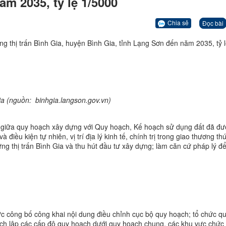
m 2035, tỷ lệ 1/5000
Chia sẻ
Đọc bài
 thị trấn Bình Gia, huyện Bình Gia, tỉnh Lạng Sơn đến năm 2035, tỷ 
Gia (nguồn:
binhgia.langson.gov.vn)
ộ giữa quy hoạch xây dựng với Quy hoạch, Kế hoạch sử dụng đất đã đư
 điều kiện tự nhiên, vị trí địa lý kinh tế, chính trị trong giao thương th
ựng thị trấn Bình Gia và thu hút đầu tư xây dựng; làm căn cứ pháp lý đ
c công bố công khai nội dung điều chỉnh cục bộ quy hoạch; tổ chức qu
ạch lập các cấp độ quy hoạch dưới quy hoạch chung, các khu vực chức