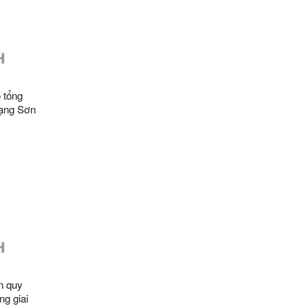
 tổng
Lạng Sơn
ến năm
n quy
ng giai