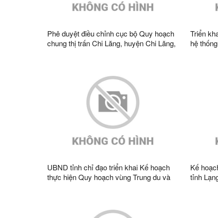
Phê duyệt điều chỉnh cục bộ Quy hoạch
Triển kh
chung thị trấn Chi Lăng, huyện Chi Lăng,
hệ thống
tỉnh Lạng Sơn đến năm 2035, tỷ lệ
nhìn đế
1/5.000
UBND tỉnh chỉ đạo triển khai Kế hoạch
Kế hoạch
thực hiện Quy hoạch vùng Trung du và
tỉnh Lạn
miền núi phía Bắc thời kỳ 2021 - 2030,
nhìn đế
tầm nhìn đến năm 2050