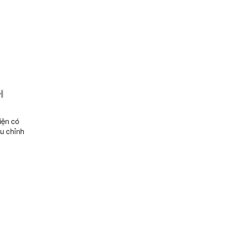
hình
hiện có
ều chỉnh