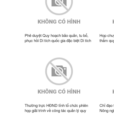
Phê duyệt Quy hoạch bảo quản, tu bổ,
Họp chuy
phục hồi Di tích quốc gia đặc biệt Di tích
thẩm quy
lịch sử Chi Lăng, tỉnh Lạng Sơn
phương á
Thanh (V
Quốc)
Thường trực HĐND tỉnh tổ chức phiên
Chỉ đạo 
họp giải trình về công tác quản lý quy
Nông ngh