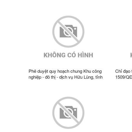
hoạch nghĩa trang trên địa bàn tỉnh
hoạch th
trường q
nhìn đế
Phê duyệt quy hoạch chung Khu công
Chỉ đạo 
nghiệp - đô thị - dịch vụ Hữu Lũng, tỉnh
1509/QĐ
Lạng Sơn đến năm 2045
Công Th
hiện Quy
gia thời
năm 205