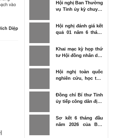
Hội nghị Ban Thường
oạch vào
vụ Tỉnh ủy kỳ chuyên
đề
Hội nghị đánh giá kết
ích Diệp
quả 01 năm 6 tháng
thực hiện Nghị quyết
số 57-NQ/TW
Khai mạc kỳ họp thứ
tư Hội đồng nhân dân
tỉnh khóa XVIII, nhiệm
kỳ 2026 - 2031
Hội nghị toàn quốc
nghiên cứu, học tập,
quán triệt và triển
khai thực hiện Nghị
Đồng chí Bí thư Tỉnh
quyết số 10-NQ/TW
ủy tiếp công dân định
của Bộ Chính trị về
kỳ tháng 6 năm 2026
phát triển kinh tế có
vốn đầu tư nước
Sơ kết 6 tháng đầu
ngoài
năm 2026 của Ban
Chỉ đạo Nhà nước
các công trình, dự án