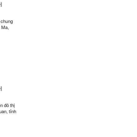
 chung
 Ma,
 đến năm
n đô thị
an, tỉnh