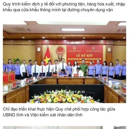
Quy trình kiểm dịch y tế đối với phương tiện, hàng hóa xuất, nhập
khẩu qua cửa khẩu thông minh tại đường chuyên dụng vận
chuyển hàng hoá khu vực mốc 1119-1120 và đường chuyên
dụng vận chuyển hàng hoá khu vực mốc 1088/2-1089 thuộc cặp
cửa khẩu quốc tế Hữu Nghị (Việt Nam) - Hữu Nghị Quan (Trung
Quốc)
Chỉ đạo triển khai thực hiện Quy chế phối hợp công tác giữa
UBND tỉnh và Viện kiểm sát nhân dân tỉnh