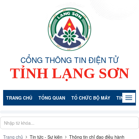
CỔNG THÔNG TIN ĐIỆN TỬ
TỈNH LẠNG SƠN
TRANG CHỦ
TỔNG QUAN
TỔ CHỨC BỘ MÁY
TIN TỨC -
Togg
navig
Trang chủ
Tin tức - Sự kiện
Thông tin chỉ đạo điều hành