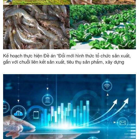
Kế hoạch thực hiện Đề án “Đổi mới hình thức tổ chức sản xuất,
gắn với chuỗi liên kết sản xuất, tiêu thụ sản phẩm, xây dựng
thương hiệu trong lĩnh vực nông lâm nghiệp giai đoạn 2026 -
2030”