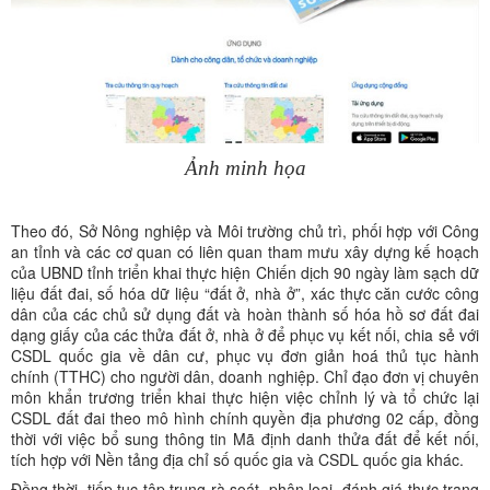
Ảnh minh họa
Theo đó, Sở Nông nghiệp và Môi trường chủ trì, phối hợp với Công
an tỉnh và các cơ quan có liên quan tham mưu xây dựng kế hoạch
của UBND tỉnh triển khai thực hiện Chiến dịch 90 ngày làm sạch dữ
liệu đất đai, số hóa dữ liệu “đất ở, nhà ở”, xác thực căn cước công
dân của các chủ sử dụng đất và hoàn thành số hóa hồ sơ đất đai
dạng giấy của các thửa đất ở, nhà ở để phục vụ kết nối, chia sẻ với
CSDL quốc gia về dân cư, phục vụ đơn giản hoá thủ tục hành
chính (TTHC) cho người dân, doanh nghiệp. Chỉ đạo đơn vị chuyên
môn khẩn trương triển khai thực hiện việc chỉnh lý và tổ chức lại
CSDL đất đai theo mô hình chính quyền địa phương 02 cấp, đồng
thời với việc bổ sung thông tin Mã định danh thửa đất để kết nối,
tích hợp với Nền tảng địa chỉ số quốc gia và CSDL quốc gia khác.
Đồng thời, tiếp tục tập trung rà soát, phân loại, đánh giá thực trạng