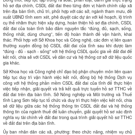
hồ sơ địa chính, CSDL đất đai theo từng đơn vị hành chính cấp xã
trên địa bàn tỉnh, chủ trì, phối hợp với các sở, ngành tham mưu, đề
xuất UBND tỉnh xem xét, phê duyệt các dự án với kế hoạch, lộ trình
cụ thể nhằm thực hiện xây dựng, hoàn thiện hồ sơ địa chính, CSDL
đất đai của toàn tỉnh bảo đảm nguyên tắc “đúng, đủ, sạch, sống,
thống nhất, dùng chung”, tiến độ hoàn thành để vận hành, khai
thác. Phối hợp với Sở Khoa học và Công nghệ, các đơn vị liên quan
thường xuyên đồng bộ CSDL đất đai của tỉnh sau khi được làm
"đúng - đủ - sạch - sống" với hệ thống CSDL quốc gia về đất đai để
kết nối, chia sẻ với CSDL về dân cư và hệ thống cơ sở dữ liệu quốc
gia khác.
Sở Khoa học và Công nghệ chỉ đạo bộ phận chuyên môn liên quan
tiếp tục duy trì vận hành việc kết nối, đồng bộ hệ thống Dịch vụ
công với hệ thống phần mềm CSDL đất đai của tỉnh để thực hiện
việc tiếp nhận, giải quyết và trả kết quả trực tuyến hồ sơ TTHC về
đất đai trên địa bàn tỉnh. Sở Nông nghiệp và Môi trường và Thuế
tỉnh Lạng Sơn tiếp tục tổ chức và duy trì thực hiện việc kết nối, chia
sẻ dữ liệu giữa các hệ thống thông tin CSDL đất đai và hệ thống
thông tin của ngành thuế để luân chuyển, giải quyết hồ sơ xác định
nghĩa vụ tài chính về đất đai trong quá trình giải quyết hồ sơ TTHC
về đất đai trên địa bàn tỉnh.
Ủy ban nhân dân các xã, phường: theo chức năng, nhiệm vụ chủ