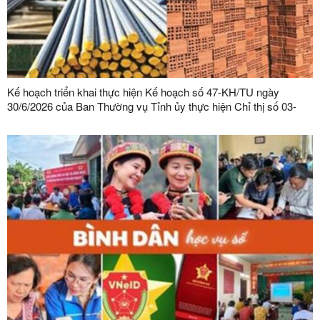
Kế hoạch triển khai thực hiện Kế hoạch số 47-KH/TU ngày
30/6/2026 của Ban Thường vụ Tỉnh ủy thực hiện Chỉ thị số 03-
CT/TW ngày 03/02/2026 của Ban Bí thư về tăng cường sự lãnh
đạo của Đảng đối với công tác quản lý, phát triển vật liệu xây
dựng trong giai đoạn mới