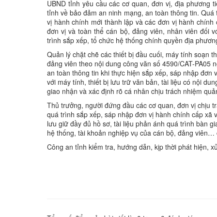
UBND tỉnh yêu cầu các cơ quan, đơn vị, địa phương ti
tỉnh về bảo đảm an ninh mạng, an toàn thông tin. Quá t
vị hành chính mới thành lập và các đơn vị hành chính
đơn vị và toàn thể cán bộ, đảng viên, nhân viên đối
trình sắp xếp, tổ chức hệ thống chính quyền địa phươn
Quản lý chặt chẽ các thiết bị đầu cuối, máy tính soạn 
đảng viên theo nội dung công văn số 4590/CAT-PA05 n
an toàn thông tin khi thực hiện sắp xếp, sáp nhập đơn
với máy tính, thiết bị lưu trữ văn bản, tài liệu có nội
giao nhận và xác định rõ cá nhân chịu trách nhiệm quản
Thủ trưởng, người đứng đầu các cơ quan, đơn vị chịu tr
quá trình sắp xếp, sáp nhập đơn vị hành chính cấp xã 
lưu giữ đầy đủ hồ sơ, tài liệu phản ánh quá trình bàn g
hệ thống, tài khoản nghiệp vụ của cán bộ, đảng viên… 
Công an tỉnh kiểm tra, hướng dẫn, kịp thời phát hiện, x