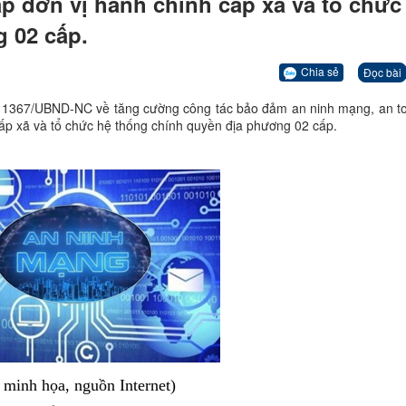
ập đơn vị hành chính cấp xã và tổ chức
 02 cấp.
Chia sẻ
Đọc bài
ố 1367/UBND-NC về tăng cường công tác bảo đảm an ninh mạng, an t
 cấp xã và tổ chức hệ thống chính quyền địa phương 02 cấp.
 minh họa, nguồn Internet)