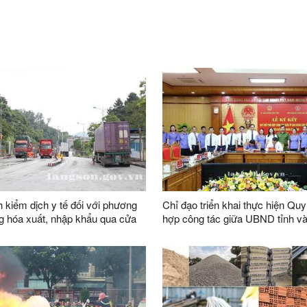
h kiểm dịch y tế đối với phương
Chỉ đạo triển khai thực hiện Quy
ng hóa xuất, nhập khẩu qua cửa
hợp công tác giữa UBND tỉnh và
ng minh tại đường chuyên dụng
kiểm sát nhân dân tỉnh
yển hàng hoá khu vực mốc
20 và đường chuyên dụng vận
hàng hoá khu vực mốc 1088/2-
ộc cặp cửa khẩu quốc tế Hữu
ệt Nam) - Hữu Nghị Quan (Trung