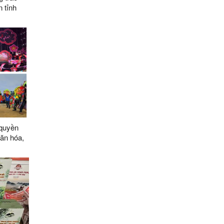
n tỉnh
 quyền
ăn hóa,