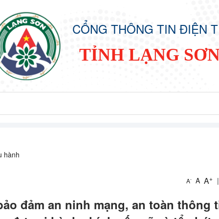
CỔNG THÔNG TIN ĐIỆN 
TỈNH LẠNG SƠ
ều hành
+
A
A
|
-
A
bảo đảm an ninh mạng, an toàn thông t