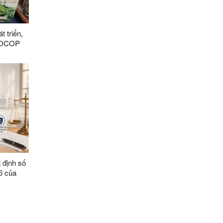
 triển,
m OCOP
ị định số
6 của
ười bị áp
c chữa