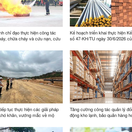
h chỉ đạo thực hiện công tác
Kế hoạch triển khai thực hiện K
áy, chữa cháy và cứu nạn, cứu
số 47-KH/TU ngày 30/6/2026 c
Thường vụ Tỉnh ủy thực hiện Chỉ
03-CT/TW ngày 03/02/2026 của
thư về tăng cường sự lãnh đạo 
đối với công tác quản lý, phát tri
liệu xây dựng trong giai đoạn mớ
tiếp tục thực hiện các giải pháp
Tăng cường công tác quản lý đối
 khó khăn, vướng mắc về mộ
động kho lạnh, bảo quản hàng hó
ng tác giải phóng mặt bằng các
địa bàn
n địa bàn tỉnh