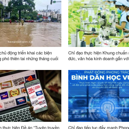
chủ động triển khai các biện
Chỉ đạo thực hiện Khung chuẩn
 phó thiên tai những tháng cuối
đức, văn hóa kinh doanh gắn vớ
6
dân tộc và tiếp cận được tinh ho
hóa kinh doanh thế giới
 thực hiện Đề án “Tuyên truyền
Chỉ đạo tiếp tục đẩy mạnh Phon