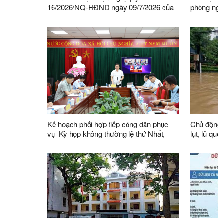
16/2026/NQ-HĐND ngày 09/7/2026 của
phòng ng
HĐND tỉnh quy định tiêu chí thành lập
ninh phi
Đội dân phòng và tiêu chí về số lượng
nhìn đế
thành viên Đội dân phòng trên địa bàn
tỉnh
Kế hoạch phối hợp tiếp công dân phục
Chủ động
vụ Kỳ họp không thường lệ thứ Nhất,
lụt, lũ q
Quốc hội khóa XVI
trên địa 