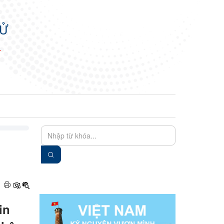
TỬ
N
EN
VIE
in