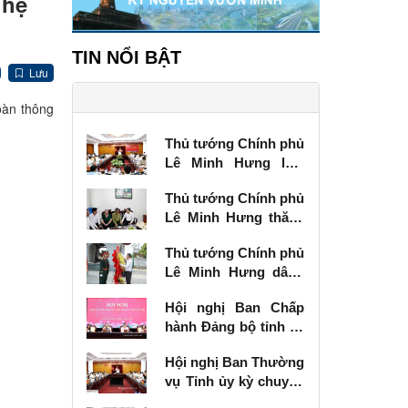
 hệ
TIN NỔI BẬT
Lưu
oàn thông
Thủ tướng Chính phủ
Lê Minh Hưng làm
việc với Ban Thường
Thủ tướng Chính phủ
vụ Tỉnh ủy Lạng Sơn
Lê Minh Hưng thăm,
tặng quà thương
Thủ tướng Chính phủ
binh tại Lạng Sơn
Lê Minh Hưng dâng
hương tưởng niệm
Hội nghị Ban Chấp
các Anh hùng liệt sĩ
hành Đảng bộ tỉnh kỳ
tại Lạng Sơn
chuyên đề
Hội nghị Ban Thường
vụ Tỉnh ủy kỳ chuyên
đề