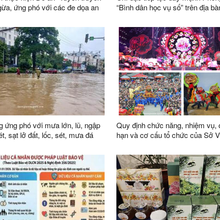
ừa, ứng phó với các đe dọa an
“Bình dân học vụ số” trên địa bà
 truyền thống đến năm 2030, tầm
n năm 2045”
 ứng phó với mưa lớn, lũ, ngập
Quy định chức năng, nhiệm vụ,
uét, sạt lở đất, lốc, sét, mưa đá
hạn và cơ cấu tổ chức của Sở V
bàn tỉnh
Thể thao và Du lịch