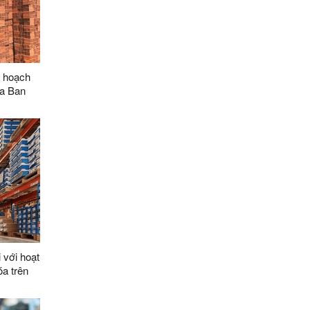
ế hoạch
ủa Ban
 thị số
 Ban Bí
của Đảng
ển vật
i
 với hoạt
a trên