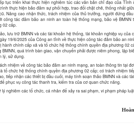
ếp tục triển khai thực hiện nghiêm túc các văn bản chỉ đạo của Tỉnh
rình thực hiện bảo đảm sự phối hợp, trao đổi chặt chẽ, thống nhất gi
 cũ. Nâng cao nhận thức, trách nhiệm của thủ trưởng, người đứng đầu
 với công tác đảm bảo an ninh an toàn hệ thống mạng, bảo vệ BMNN 
g 02 cấp.
thảo, lưu trữ BMNN và các tài khoản hệ thống, tài khoản nghiệp vụ của 
gày 19/6/2025 của Công an tỉnh về thực hiện công tác đảm bảo an ni
 vị hành chính cấp xã và tổ chức hệ thống chính quyền địa phương 02 c
 dung BMNN, quá trình bàn giao, vận chuyển phải được niêm phong, lập bi
 lý, sử dụng.
ách nhiệm về công tác bảo đảm an ninh mạng, an toàn thông tin tại đơn
và tổ chức hệ thống chính quyền địa phương 02 cấp; có trách nhiệm ti
iao, tiếp nhận các thiết bị đầu cuối, máy tính soạn thảo BMNN và các tà
để phục vụ công tác thanh tra, kiểm tra của cơ quan chức năng.
ử lý nghiêm các tổ chức, cá nhân để xảy ra sai phạm, vi phạm pháp luật
Hoàn