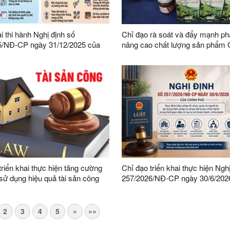
i thi hành Nghị định số
Chỉ đạo rà soát và đẩy mạnh phát
5/NĐ-CP ngày 31/12/2025 của
nâng cao chất lượng sản phẩ
ủ quy định chi tiết một số điều
trên địa bàn tỉnh
pháp thi hành Luật Bảo vệ dữ liệu
trên địa bàn tỉnh Lạng Sơn
triển khai thực hiện tăng cường
Chỉ đạo triển khai thực hiện Ngh
 sử dụng hiệu quả tài sản công
257/2026/NĐ-CP ngày 30/6/202
Chính phủ về tổ chức quản lý ng
dụng biện pháp tư pháp bắt buộ
bệnh
2
3
4
5
»
»»