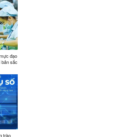
 mực đạo
i bản sắc
a văn
g trào