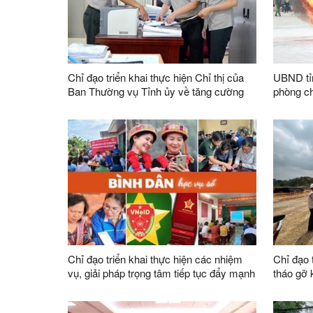
Quốc)
Chỉ đạo triển khai thực hiện Chỉ thị của
UBND tỉn
Ban Thường vụ Tỉnh ủy về tăng cường
phòng ch
sự lãnh đạo của Đảng đối với công tác thi
hộ
hành án dân sự, thi hành án hành chính
trên địa bàn tỉnh
Chỉ đạo triển khai thực hiện các nhiệm
Chỉ đạo 
vụ, giải pháp trọng tâm tiếp tục đẩy mạnh
tháo gỡ
Phong trào “Bình dân học vụ số” trên địa
trong cô
bàn tỉnh
dự án trê