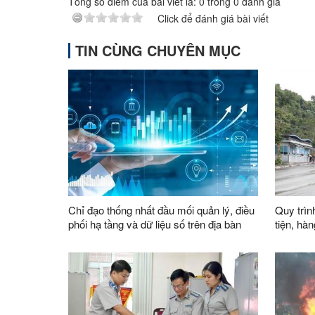
Tổng số điểm của bài viết là:
0
trong
0
đánh giá
Click để đánh giá bài viết
TIN CÙNG CHUYÊN MỤC
Chỉ đạo thống nhất đầu mối quản lý, điều
Quy trìn
phối hạ tầng và dữ liệu số trên địa bàn
tiện, hà
tỉnh
khẩu thô
vận chu
1119-11
chuyển 
1089 thu
Nghị (Vi