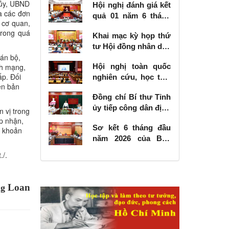
 ủy, UBND
Hội nghị đánh giá kết
ữa các đơn
quả 01 năm 6 tháng
 cơ quan,
thực hiện Nghị quyết
trong quá
Khai mạc kỳ họp thứ
số 57-NQ/TW
tư Hội đồng nhân dân
cán bộ,
tỉnh khóa XVIII, nhiệm
nh mạng,
Hội nghị toàn quốc
kỳ 2026 - 2031
ấp. Đối
nghiên cứu, học tập,
ên bản
quán triệt và triển
Đồng chí Bí thư Tỉnh
khai thực hiện Nghị
ủy tiếp công dân định
quyết số 10-NQ/TW
 vị trong
kỳ tháng 6 năm 2026
ếp nhận,
của Bộ Chính trị về
Sơ kết 6 tháng đầu
i khoản
phát triển kinh tế có
năm 2026 của Ban
vốn đầu tư nước
Chỉ đạo Nhà nước
ngoài
./.
các công trình, dự án
quan trọng quốc gia,
trọng điểm ngành
Loan
g
giao thông vận tải