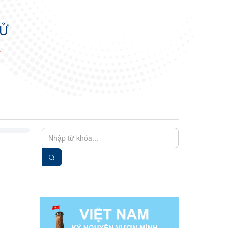
TỬ
N
EN
VIE