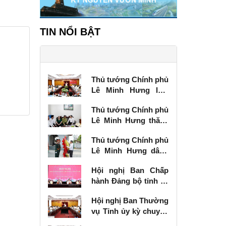
TIN NỔI BẬT
Thủ tướng Chính phủ
Lê Minh Hưng làm
việc với Ban Thường
Thủ tướng Chính phủ
vụ Tỉnh ủy Lạng Sơn
Lê Minh Hưng thăm,
tặng quà thương
Thủ tướng Chính phủ
binh tại Lạng Sơn
Lê Minh Hưng dâng
hương tưởng niệm
Hội nghị Ban Chấp
các Anh hùng liệt sĩ
hành Đảng bộ tỉnh kỳ
tại Lạng Sơn
chuyên đề
Hội nghị Ban Thường
vụ Tỉnh ủy kỳ chuyên
đề