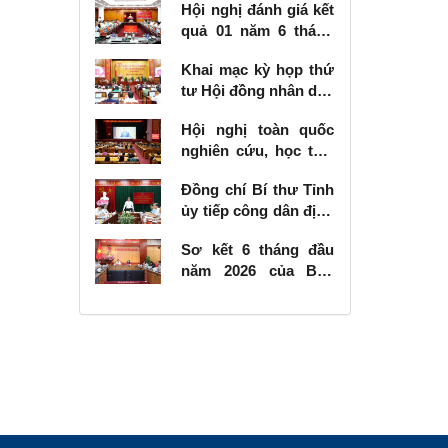
Hội nghị đánh giá kết
quả 01 năm 6 tháng
thực hiện Nghị quyết
Khai mạc kỳ họp thứ
số 57-NQ/TW
tư Hội đồng nhân dân
tỉnh khóa XVIII, nhiệm
Hội nghị toàn quốc
kỳ 2026 - 2031
nghiên cứu, học tập,
quán triệt và triển
Đồng chí Bí thư Tỉnh
khai thực hiện Nghị
ủy tiếp công dân định
quyết số 10-NQ/TW
kỳ tháng 6 năm 2026
của Bộ Chính trị về
Sơ kết 6 tháng đầu
phát triển kinh tế có
năm 2026 của Ban
vốn đầu tư nước
Chỉ đạo Nhà nước
ngoài
các công trình, dự án
quan trọng quốc gia,
trọng điểm ngành
giao thông vận tải