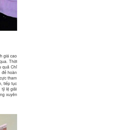
h giá cao
qua. Thời
u quả Chỉ
n để hoàn
 cực tham
, tiếp tục
ỷ lệ giải
ường xuyên