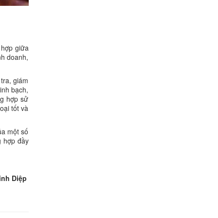
 hợp giữa
nh doanh,
tra, giám
inh bạch,
ng hợp sử
oại tốt và
ủa một số
g hợp đầy
inh Diệp