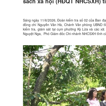
sách xã hội (HĐQT NHCSXH) tỉ
Sáng ngày 11/6/2026, Đoàn kiểm tra số 02 của Ban đạ
đồng chí Nguyễn Văn Hà, Chánh Văn phòng UBND tỉn
kiểm tra, giám sát tại cụm phường Kỳ Lừa và các x
Nguyệt Nga, Phó Giám đốc Chi nhánh NHCSXH tỉnh cù