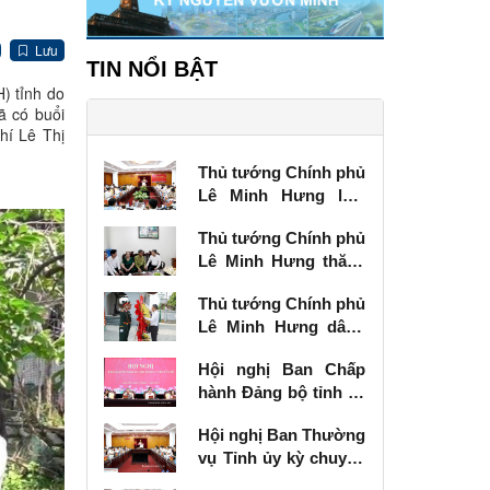
Lưu
TIN NỔI BẬT
) tỉnh do
ã có buổi
hí Lê Thị
Thủ tướng Chính phủ
Lê Minh Hưng làm
việc với Ban Thường
Thủ tướng Chính phủ
vụ Tỉnh ủy Lạng Sơn
Lê Minh Hưng thăm,
tặng quà thương
Thủ tướng Chính phủ
binh tại Lạng Sơn
Lê Minh Hưng dâng
hương tưởng niệm
Hội nghị Ban Chấp
các Anh hùng liệt sĩ
hành Đảng bộ tỉnh kỳ
tại Lạng Sơn
chuyên đề
Hội nghị Ban Thường
vụ Tỉnh ủy kỳ chuyên
đề