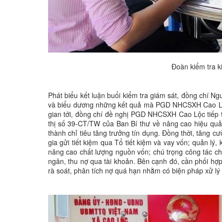
Đoàn kiểm tra k
Phát biểu kết luận buổi kiểm tra giám sát, đồng chí
và biểu dương những kết quả mà PGD NHCSXH Cao Lộc 
gian tới, đồng chí đề nghị PGD NHCSXH Cao Lộc tiếp 
thị số 39-CT/TW của Ban Bí thư về nâng cao hiệu quả 
thành chỉ tiêu tăng trưởng tín dụng. Đồng thời, tăng 
gia gửi tiết kiệm qua Tổ tiết kiệm và vay vốn; quản lý
nâng cao chất lượng nguồn vốn; chú trọng công tác ch
ngân, thu nợ qua tài khoản. Bên cạnh đó, cần phối hợp 
rà soát, phân tích nợ quá hạn nhằm có biện pháp xử lý 