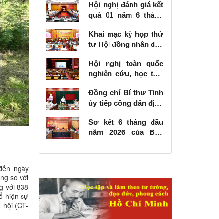
Hội nghị đánh giá kết
quả 01 năm 6 tháng
thực hiện Nghị quyết
Khai mạc kỳ họp thứ
số 57-NQ/TW
tư Hội đồng nhân dân
tỉnh khóa XVIII, nhiệm
Hội nghị toàn quốc
kỳ 2026 - 2031
nghiên cứu, học tập,
quán triệt và triển
Đồng chí Bí thư Tỉnh
khai thực hiện Nghị
ủy tiếp công dân định
quyết số 10-NQ/TW
kỳ tháng 6 năm 2026
của Bộ Chính trị về
Sơ kết 6 tháng đầu
phát triển kinh tế có
năm 2026 của Ban
vốn đầu tư nước
Chỉ đạo Nhà nước
ngoài
các công trình, dự án
quan trọng quốc gia,
 đến ngày
trọng điểm ngành
ng so với
giao thông vận tải
g với 838
hể hiện sự
 hội (CT-