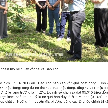
a thăm mô hình vay vốn tại xã Cao Lộc
iao dịch (PGD) NHCSXH Cao Lộc báo cáo kết quả hoạt động. Tính
4 triệu đồng; tổng dư nợ đạt 463.103 triệu đồng, tăng 46.711 triệu đồ
i tỷ lệ tăng trưởng là 11,2%. Doanh số cho vay đạt 95.315 triệu đồn
được kiểm soát rất tốt, tỷ lệ nợ quá hạn duy trì ở mức thấp (0,04%), t
p chặt chẽ với chính quyền địa phương cùng các tổ chức chính trị xã