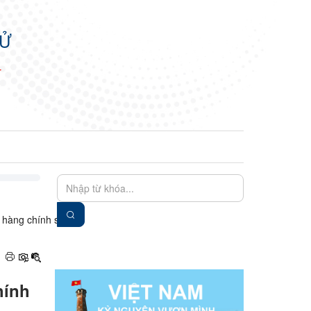
TỬ
N
EN
VIE
n hàng chính sách
hính