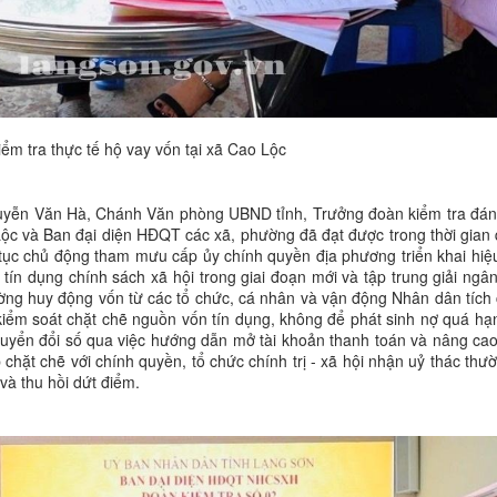
iểm tra thực tế hộ vay vốn tại xã Cao Lộc
 Nguyễn Văn Hà, Chánh Văn phòng UBND tỉnh, Trưởng đoàn kiểm tra đán
và Ban đại diện HĐQT các xã, phường đã đạt được trong thời gian 
tục chủ động tham mưu cấp ủy chính quyền địa phương triển khai hiệ
tín dụng chính sách xã hội trong giai đoạn mới và tập trung giải ngâ
cường huy động vốn từ các tổ chức, cá nhân và vận động Nhân dân tích
, kiểm soát chặt chẽ nguồn vốn tín dụng, không để phát sinh nợ quá hạn
uyển đổi số qua việc hướng dẫn mở tài khoản thanh toán và nâng cao t
chặt chẽ với chính quyền, tổ chức chính trị - xã hội nhận uỷ thác th
và thu hồi dứt điểm.