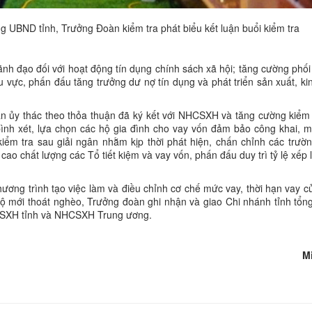
UBND tỉnh, Trưởng Đoàn kiểm tra phát biểu kết luận buổi kiểm tra
h đạo đối với hoạt động tín dụng chính sách xã hội; tăng cường phối
 vực, phấn đấu tăng trưởng dư nợ tín dụng và phát triển sản xuất, ki
n ủy thác theo thỏa thuận đã ký kết với NHCSXH và tăng cường kiểm 
 bình xét, lựa chọn các hộ gia đình cho vay vốn đảm bảo công khai, m
iểm tra sau giải ngân nhằm kịp thời phát hiện, chấn chỉnh các trườ
o chất lượng các Tổ tiết kiệm và vay vốn, phấn đấu duy trì tỷ lệ xếp l
hương trình tạo việc làm và điều chỉnh cơ chế mức vay, thời hạn vay c
hộ mới thoát nghèo, Trưởng đoàn ghi nhận và giao Chi nhánh tỉnh tổn
HCSXH tỉnh và NHCSXH Trung ương.
M