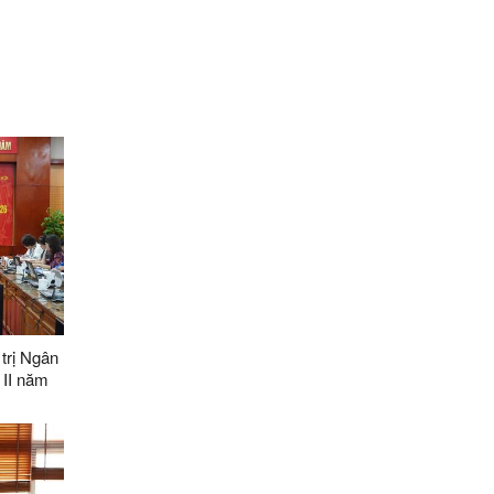
trị Ngân
 II năm