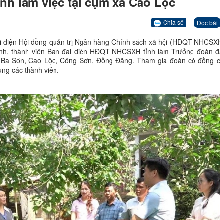
nh làm việc tại cụm xã Cao Lộc
Chia sẻ
Đọc bài
i diện Hội đồng quản trị Ngân hàng Chính sách xã hội (HĐQT NHCSXH
h, thành viên Ban đại diện HĐQT NHCSXH tỉnh làm Trưởng đoàn đ
ã: Ba Sơn, Cao Lộc, Công Sơn, Đồng Đăng. Tham gia đoàn có đồng c
ng các thành viên.