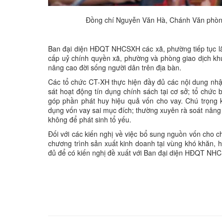
Đồng chí Nguyễn Văn Hà, Chánh Văn phòng 
Ban đại diện HĐQT NHCSXH các xã, phường tiếp tục lãn
cấp uỷ chính quyền xã, phường và phòng giao dịch khu
nâng cao đời sống người dân trên địa bàn.
Các tổ chức CT-XH thực hiện đầy đủ các nội dung nhậ
sát hoạt động tín dụng chính sách tại cơ sở; tổ chức
góp phần phát huy hiệu quả vốn cho vay. Chú trọng k
dụng vốn vay sai mục đích; thường xuyên rà soát nâng ca
không để phát sinh tổ yếu.
Đối với các kiến nghị về việc bổ sung nguồn vốn cho c
chương trình sản xuất kinh doanh tại vùng khó khăn, 
đủ để có kiến nghị đề xuất với Ban đại diện HĐQT N