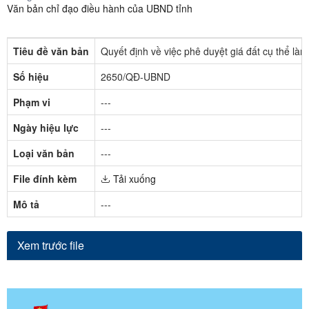
Văn bản chỉ đạo điều hành của UBND tỉnh
Tiêu đề văn bản
Quyết định về việc phê duyệt giá đất cụ thể l
Số hiệu
2650/QĐ-UBND
Phạm vi
---
Ngày hiệu lực
---
Loại văn bản
---
File đính kèm
Tải xuống
Mô tả
---
Xem trước file