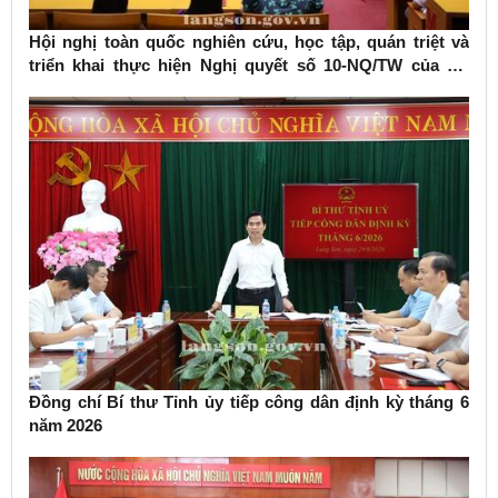
Hội nghị toàn quốc nghiên cứu, học tập, quán triệt và
triển khai thực hiện Nghị quyết số 10-NQ/TW của Bộ
Chính trị về phát triển kinh tế có vốn đầu tư nước ngoài
Đồng chí Bí thư Tỉnh ủy tiếp công dân định kỳ tháng 6
năm 2026