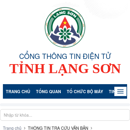
CỔNG THÔNG TIN ĐIỆN TỬ
TỈNH LẠNG SƠN
TRANG CHỦ
TỔNG QUAN
TỔ CHỨC BỘ MÁY
TIN TỨC -
Togg
navig
Trang chủ
THÔNG TIN TRA CỨU VĂN BẢN