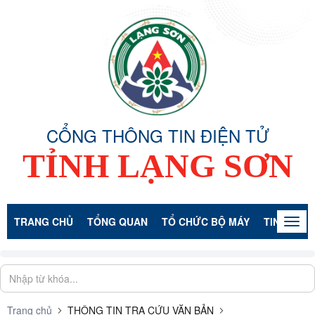
CỔNG THÔNG TIN ĐIỆN TỬ
TỈNH LẠNG SƠN
TRANG CHỦ
TỔNG QUAN
TỔ CHỨC BỘ MÁY
TIN TỨC -
Togg
navig
Trang chủ
THÔNG TIN TRA CỨU VĂN BẢN