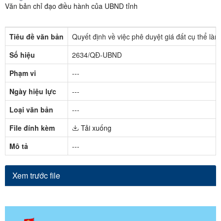
Văn bản chỉ đạo điều hành của UBND tỉnh
Tiêu đề văn bản
Quyết định về việc phê duyệt giá đất cụ thể là
Số hiệu
2634/QĐ-UBND
Phạm vi
---
Ngày hiệu lực
---
Loại văn bản
---
File đính kèm
Tải xuống
Mô tả
---
Xem trước file