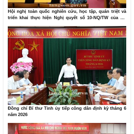
Hội nghị toàn quốc nghiên cứu, học tập, quán triệt và
triển khai thực hiện Nghị quyết số 10-NQ/TW của Bộ
Chính trị về phát triển kinh tế có vốn đầu tư nước ngoài
Đồng chí Bí thư Tỉnh ủy tiếp công dân định kỳ tháng 6
năm 2026