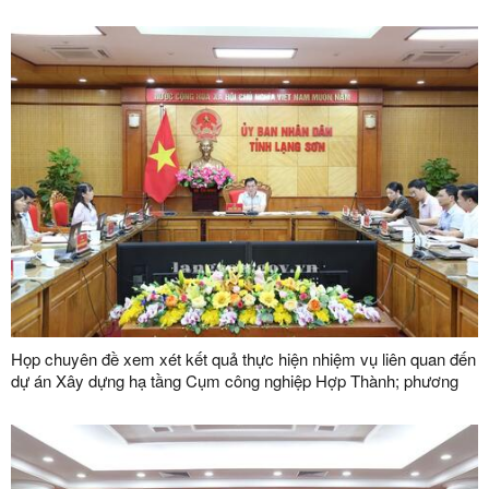
Họp chuyên đề xem xét kết quả thực hiện nhiệm vụ liên quan đến
dự án Xây dựng hạ tầng Cụm công nghiệp Hợp Thành; phương
án xử lý chuyển tiếp bồi thường các công trình hạ tầng kỹ thuật
phục vụ giải phóng mặt bằng dự án Khu công nghiệp VSIP Lạng
Sơn