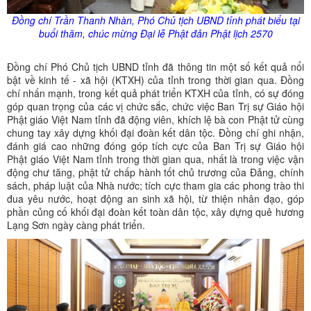
Đồng chí Trần Thanh Nhàn, Phó Chủ tịch UBND tỉnh phát biểu tại
buổi thăm, chúc mừng Đại lễ Phật đản Phật lịch 2570
Đồng chí Phó Chủ tịch UBND tỉnh đã thông tin một số kết quả nổi
bật về kinh tế - xã hội (KTXH) của tỉnh trong thời gian qua. Đồng
chí nhấn mạnh, trong kết quả phát triển KTXH của tỉnh, có sự đóng
góp quan trọng của các vị chức sắc, chức việc Ban Trị sự Giáo hội
Phật giáo Việt Nam tỉnh đã động viên, khích lệ bà con Phật tử cùng
chung tay xây dựng khối đại đoàn kết dân tộc. Đồng chí ghi nhận,
đánh giá cao những đóng góp tích cực của Ban Trị sự Giáo hội
Phật giáo Việt Nam tỉnh trong thời gian qua, nhất là trong việc vận
động chư tăng, phật tử chấp hành tốt chủ trương của Đảng, chính
sách, pháp luật của Nhà nước; tích cực tham gia các phong trào thi
đua yêu nước, hoạt động an sinh xã hội, từ thiện nhân đạo, góp
phần củng cố khối đại đoàn kết toàn dân tộc, xây dựng quê hương
Lạng Sơn ngày càng phát triển.