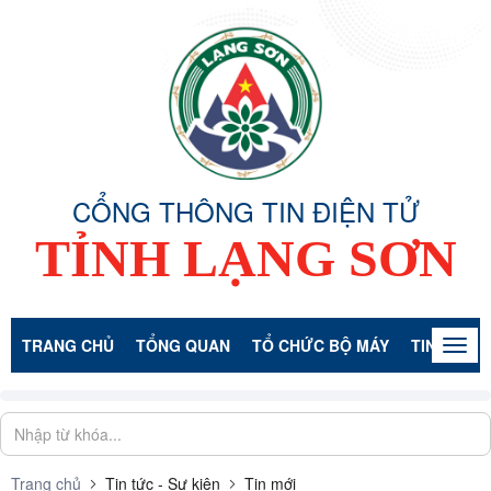
CỔNG THÔNG TIN ĐIỆN TỬ
TỈNH LẠNG SƠN
TRANG CHỦ
TỔNG QUAN
TỔ CHỨC BỘ MÁY
TIN TỨC -
Togg
navig
Trang chủ
Tin tức - Sự kiện
Tin mới