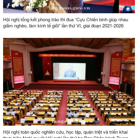
Hội nghị tổng kết phong trào thi đua “Cựu Chiến binh giúp nhau
giảm nghèo, làm kinh tế giỏi” lần thứ VI, giai đoạn 2021-2026
Hội nghị toàn quốc nghiên cứu, học tập, quán triệt và triển khai
thực hiện Nghị quyết Hội nghị lần thứ ba Ban Chấp hành Trung