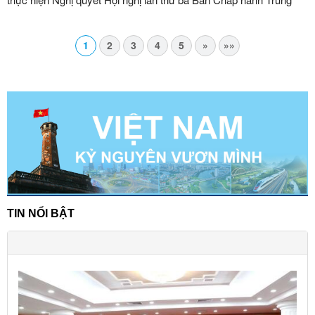
ương Đảng khóa XIV
1
2
3
4
5
»
»»
TIN NỔI BẬT