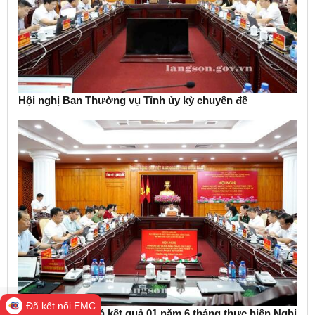
Hội nghị Ban Thường vụ Tỉnh ủy kỳ chuyên đề
Đã kết nối EMC
Hội nghị đánh giá kết quả 01 năm 6 tháng thực hiện Nghị