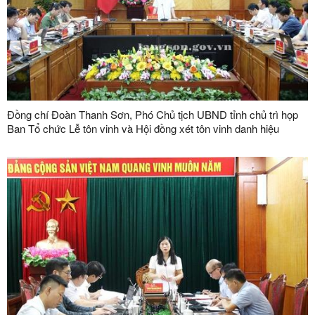
Đồng chí Đoàn Thanh Sơn, Phó Chủ tịch UBND tỉnh chủ trì họp
Ban Tổ chức Lễ tôn vinh và Hội đồng xét tôn vinh danh hiệu
"Doanh nhân, doanh nghiệp tiêu biểu tỉnh Lạng Sơn" lần thứ V
năm 2026