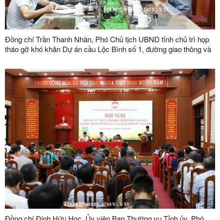
Đồng chí Trần Thanh Nhàn, Phó Chủ tịch UBND tỉnh chủ trì họp
tháo gỡ khó khăn Dự án cầu Lộc Bình số 1, đường giao thông và
khu tái định cư xã Lục Thôn
Đồng chí Đinh Hữu Học, Ủy viên Ban Thường vụ Tỉnh ủy, Phó