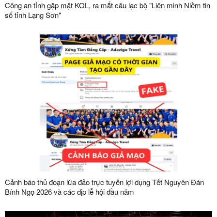
Công an tỉnh gặp mặt KOL, ra mắt câu lạc bộ "Liên minh Niềm tin
số tỉnh Lạng Sơn"
Cảnh báo thủ đoạn lừa đảo trực tuyến lợi dụng Tết Nguyên Đán
Bính Ngọ 2026 và các dịp lễ hội đầu năm