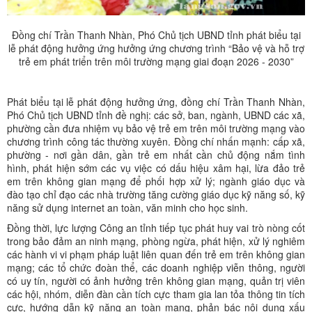
Đồng chí Trần Thanh Nhàn, Phó Chủ tịch UBND tỉnh phát biểu tại
lễ phát động hưởng ứng hưởng ứng chương trình “Bảo vệ và hỗ trợ
trẻ em phát triển trên môi trường mạng giai đoạn 2026 - 2030”
Phát biểu tại lễ phát động hưởng ứng, đồng chí Trần Thanh Nhàn,
Phó Chủ tịch UBND tỉnh đề nghị: các sở, ban, ngành, UBND các xã,
phường cần đưa nhiệm vụ bảo vệ trẻ em trên môi trường mạng vào
chương trình công tác thường xuyên. Đồng chí nhấn mạnh: cấp xã,
phường - nơi gần dân, gần trẻ em nhất cần chủ động nắm tình
hình, phát hiện sớm các vụ việc có dấu hiệu xâm hại, lừa đảo trẻ
em trên không gian mạng để phối hợp xử lý; ngành giáo dục và
đào tạo chỉ đạo các nhà trường tăng cường giáo dục kỹ năng số, kỹ
năng sử dụng internet an toàn, văn minh cho học sinh.
Đồng thời, lực lượng Công an tỉnh tiếp tục phát huy vai trò nòng cốt
trong bảo đảm an ninh mạng, phòng ngừa, phát hiện, xử lý nghiêm
các hành vi vi phạm pháp luật liên quan đến trẻ em trên không gian
mạng; các tổ chức đoàn thể, các doanh nghiệp viễn thông, người
có uy tín, người có ảnh hưởng trên không gian mạng, quản trị viên
các hội, nhóm, diễn đàn cần tích cực tham gia lan tỏa thông tin tích
cực, hướng dẫn kỹ năng an toàn mạng, phản bác nội dung xấu