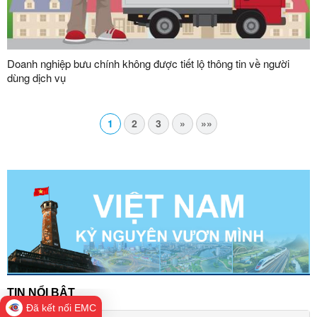
Doanh nghiệp bưu chính không được tiết lộ thông tin về người
dùng dịch vụ
1
2
3
»
»»
TIN NỔI BẬT
Đã kết nối EMC