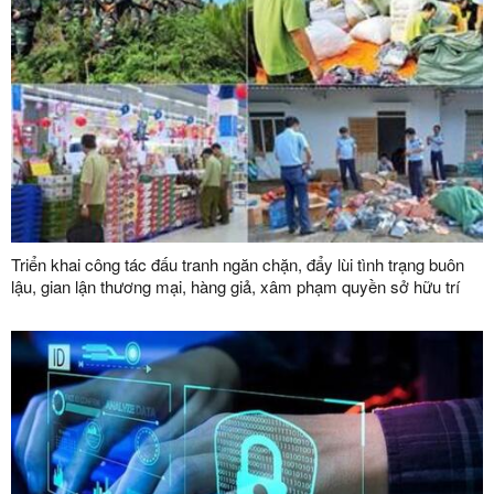
Triển khai công tác đấu tranh ngăn chặn, đẩy lùi tình trạng buôn
lậu, gian lận thương mại, hàng giả, xâm phạm quyền sở hữu trí
tuệ đến năm 2030 trên địa bàn tỉnh Lạng Sơn