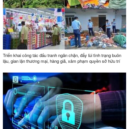
Triển khai công tác đấu tranh ngăn chặn, đẩy lùi tình trạng buôn
lậu, gian lận thương mại, hàng giả, xâm phạm quyền sở hữu trí
tuệ đến năm 2030 trên địa bàn tỉnh Lạng Sơn