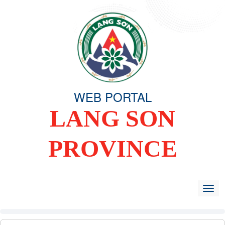
WEB PORTAL
LANG SON
PROVINCE
HOME
OVERVIEW
ORGANIZING COMMITTEE
TIN TỨC -
Togg
navig