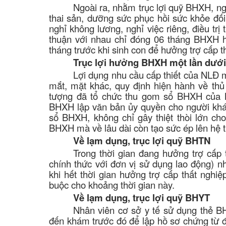
Ngoài ra, nhằm trục lợi quỹ BHXH, n
thai sản, dưỡng sức phục hồi sức khỏe đối
nghỉ không lương, nghỉ việc riêng, điều t
thuận với nhau chỉ đóng 06 tháng BHXH 
tháng trước khi sinh con để hưởng trợ cấp th
Trục lợi hưởng BHXH một lần dưới
Lợi dụng nhu cầu cấp thiết của NLĐ 
mắt, mặt khác, quy định hiện hành về th
tượng đã tổ chức thu gom sổ BHXH của 
BHXH lập văn bản ủy quyền cho người khá
sổ BHXH, không chỉ gây thiệt thòi lớn ch
BHXH mà về lâu dài còn tạo sức ép lên hệ t
Về lạm dụng, trục lợi quỹ BHTN
Trong thời gian đang hưởng trợ cấp
chính thức với đơn vị sử dụng lao động) nh
khi hết thời gian hưởng trợ cấp thất nghiệ
buộc cho khoảng thời gian này.
Về lạm dụng, trục lợi quỹ BHYT
Nhân viên cơ sở y tế sử dụng thẻ 
đến khám trước đó để lập hồ sơ chứng từ đề