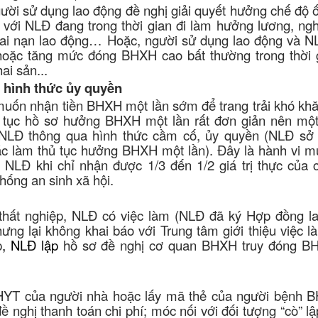
gười sử dụng lao động đề nghị giải quyết hưởng chế độ 
 với NLĐ đang trong thời gian đi làm hưởng lương, ngh
rị tai nạn lao động… Hoặc, người sử dụng lao động và N
hoặc tăng mức đóng BHXH cao bất thường trong thời 
ai sản...
 hình thức ủy quyền
muốn nhận tiền BHXH một lần sớm để trang trải khó khă
ủ tục hồ sơ hưởng BHXH một lần rất đơn giản nên một
NLĐ thông qua hình thức cầm cố, ủy quyền (NLĐ sở
c làm thủ tục hưởng BHXH một lần). Đây là hành vi m
o NLĐ khi chỉ nhận được 1/3 đến 1/2 giá trị thực của 
hống an sinh xã hội.
 thất nghiệp, NLĐ có việc làm (NLĐ đã ký Hợp đồng l
ưng lại không khai báo với Trung tâm giới thiệu việc 
p
, NLĐ lập
hồ sơ đề nghị cơ quan BHXH truy đóng B
BHYT của người nhà hoặc lấy mã thẻ của người bệnh 
 nghị thanh toán chi phí; móc nối với đối tượng “cò” l