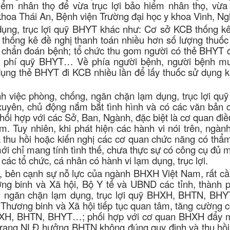
m nhân thọ để vừa trục lợi bảo hiểm nhân thọ, vừa t
khoa Thái An, Bệnh viện Trường đại học y khoa Vinh, Ng
dụng, trục lợi quỹ BHYT khác như: Cơ sở KCB thống kê
 thống kê đề nghị thanh toán nhiều hơn số lượng thuốc
 chẩn đoán bệnh; tổ chức thu gom người có thẻ BHYT 
ãng phí quỹ BHYT… Về phía người bệnh, người bệnh m
ng thẻ BHYT đi KCB nhiều lần để lấy thuốc sử dụng k
h việc phòng, chống, ngăn chặn lạm dụng, trục lợi qu
ên, chủ động nắm bắt tình hình và có các văn bản c
 hợp với các Sở, Ban, Ngành, đặc biệt là cơ quan điều
hạm. Tuy nhiên, khi phát hiện các hành vi nói trên, ng
à thu hồi hoặc kiến nghị các cơ quan chức năng có thẩ
 mới chỉ mang tính tình thế, chưa thực sự có công cụ đủ
ác tổ chức, cá nhân có hành vi lạm dụng, trục lợi.
ày, bên cạnh sự nỗ lực của ngành BHXH Việt Nam, rất cầ
g binh và Xã hội, Bộ Y tế và UBND các tỉnh, thành p
g, ngăn chặn lạm dụng, trục lợi quỹ BHXH, BHTN, BHY
Thương binh và Xã hội tiếp tục quan tâm, tăng cường c
 BHXH, BHTN, BHYT…; phối hợp với cơ quan BHXH đẩy 
 trạng NLĐ hưởng BHTN không đúng quy định và thu hồi 