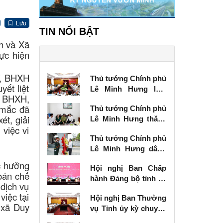
Lưu
TIN NỔI BẬT
h và Xã
ực hiện
T, BHXH
Thủ tướng Chính phủ
ết liệt
Lê Minh Hưng làm
ề BHXH,
việc với Ban Thường
 mắc đã
Thủ tướng Chính phủ
vụ Tỉnh ủy Lạng Sơn
t, giải
Lê Minh Hưng thăm,
việc vi
tặng quà thương
Thủ tướng Chính phủ
binh tại Lạng Sơn
Lê Minh Hưng dâng
hương tưởng niệm
c hưởng
Hội nghị Ban Chấp
các Anh hùng liệt sĩ
oán chế
hành Đảng bộ tỉnh kỳ
tại Lạng Sơn
dịch vụ
chuyên đề
iệc tại
Hội nghị Ban Thường
 xã Duy
vụ Tỉnh ủy kỳ chuyên
đề