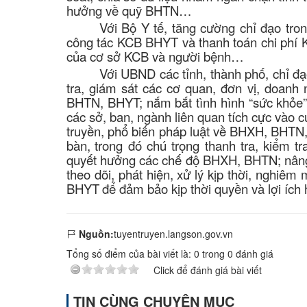
hưởng về quỹ BHTN…
Với Bộ Y tế, tăng cường chỉ đạo tron
công tác KCB BHYT và thanh toán chi phí K
của cơ sở KCB và người bệnh…
Với UBND các tỉnh, thành phố, chỉ đ
tra, giám sát các cơ quan, đơn vị, doanh
BHTN, BHYT; nắm bắt tình hình “sức khỏe” 
các sở, ban, ngành liên quan tích cực vào 
truyền, phổ biến pháp luật về BHXH, BHTN, 
bàn,
trong đó chú trọng thanh tra, kiểm t
quyết hưởng các chế độ BHXH, BHTN; nâng ca
theo dõi, phát hiện, xử lý kịp thời, nghiê
BHYT
để đảm bảo kịp thời quyền và lợi ích
Nguồn:
tuyentruyen.langson.gov.vn
Tổng số điểm của bài viết là:
0
trong
0
đánh giá
Click để đánh giá bài viết
TIN CÙNG CHUYÊN MỤC