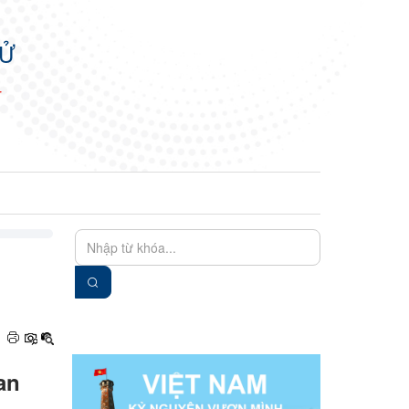
TỬ
N
EN
VIE
an