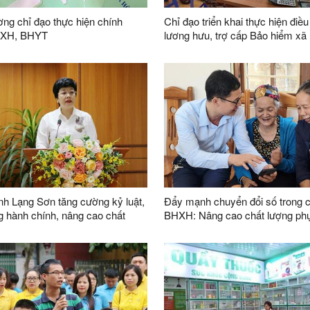
ng chỉ đạo thực hiện chính
Chỉ đạo triển khai thực hiện điều
HXH, BHYT
lương hưu, trợ cấp Bảo hiểm xã 
trợ cấp hằng tháng theo Nghị đị
162/2026/NĐ-CP của Chính phủ
h Lạng Sơn tăng cường kỷ luật,
Đẩy mạnh chuyển đổi số trong ch
 hành chính, nâng cao chất
BHXH: Nâng cao chất lượng ph
ực thi công vụ
người dân