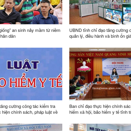
 giống” an sinh nảy mầm từ niềm
UBND tỉnh chỉ đạo tăng cường 
Nhân dân
quản lý, điều hành và bình ổn gi
vật tư, thiết bị y tế, dịch vụ khá
chữa bệnh trên địa bàn tỉnh
tăng cường công tác kiểm tra
Ban chỉ đạo thực hiện chính sá
c hiện chính sách, pháp luật về
hiểm xã hội, bảo hiểm y tế tỉnh t
 y tế
hoạt động năm 2025 và triển kh
vụ năm 2026