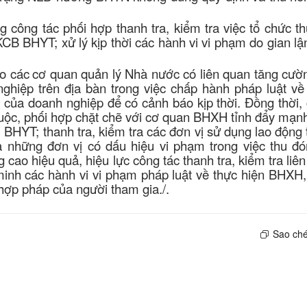
g công tác phối hợp thanh tra, kiểm tra
việc tổ chức t
CB BHYT; xử lý kịp thời các hành vi vi phạm do gian l
ạo các
cơ quan quản lý Nhà nước có liên quan tăng cườ
 nghiệp trên địa bàn trong việc chấp hành pháp luật v
của doanh nghiệp để có cảnh báo kịp thời. Đồng thời, 
cuộc, phối hợp chặt chẽ với cơ quan BHXH tỉnh đẩy mạn
BHYT; thanh tra, kiểm tra các đơn vị sử dụng lao động 
ra những đơn vị có dấu hiệu vi phạm trong việc thu đón
o hiệu quả, hiệu lực công tác thanh tra, kiểm tra liê
m minh các hành vi vi phạm pháp luật về thực hiện BHX
 hợp pháp của người tham gia./.
Sao ché