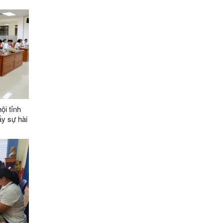
ội tỉnh
ấy sự hài
ệp làm