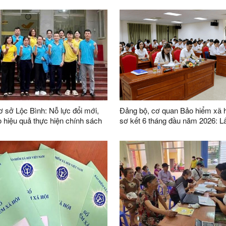
sở Lộc Bình: Nỗ lực đổi mới,
Đảng bộ, cơ quan Bảo hiểm xã h
 hiệu quả thực hiện chính sách
sơ kết 6 tháng đầu năm 2026: L
xã hội sau 01 năm thực hiện mô
lòng của người dân, doanh nghi
nh quyền địa phương 02 cấp
thước đo chất lượng phục vụ