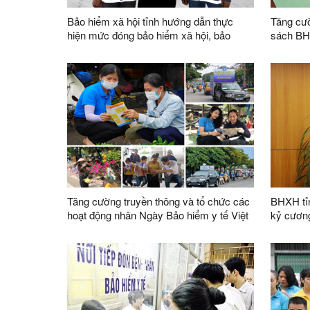
Bảo hiểm xã hội tỉnh hướng dẫn thực
Tăng cườ
hiện mức đóng bảo hiểm xã hội, bảo
sách B
hiểm y tế, bảo hiểm thất nghiệp theo mức
lương cơ sở mới từ ngày 01/7/2026
Tăng cường truyền thông và tổ chức các
BHXH tỉn
hoạt động nhân Ngày Bảo hiểm y tế Việt
kỷ cương
Nam 01/7
lượng th