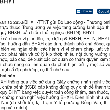
, BHYT
Chia sẻ
Đọc bài
ăn số 2853/BHXH-TTKT gửi Bộ Lao động - Thương bin
 trực thuộc Trung ương về việc tăng cường lãnh đạo th
ợi quỹ BHXH, bảo hiểm thất nghiệp (BHTN), BHYT.
ế các hành vi gian lận, trục lợi quỹ BHXH, BHTN, BHY
ạo, hướng dẫn BHXH các tỉnh, thành phố chủ động, quy
t hiện và ngăn chặn các hành vi vi phạm pháp luật v
c phát hiện và xử lý kịp thời; nhiều nội dung vướng
ợp, báo cáo, đề xuất các cơ quan có thẩm quyền xem xé
chức năng có liên quan đã phát hiện, xử lý một số vụ 
ột số địa phương, cụ thể như sau:
thai sản
BHXH thông qua việc sử dụng Giấy chứng nhận nghỉ việ
 chữa bệnh (KCB) cấp không đúng quy định để thanh t
quỹ BHYT bằng việc quyết toán công khám, tiền thuốc, 
y chứng nhận nghỉ việc hưởng BHXH. Điển hình như vụ v
ai (đã khởi tố); tại Trạm Y tế phường Đồng Văn, thị
ng xác minh)...