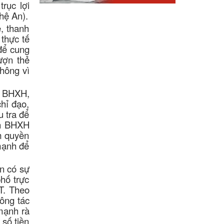
rục lợi
hệ An).
, thanh
 thực tế
để cung
ượn thẻ
hông vì
ỹ BHXH,
hỉ đạo,
 tra để
ành BHXH
m quyền
 mạnh để
n có sự
hố trực
T. Theo
ông tác
mạnh rà
số tiền