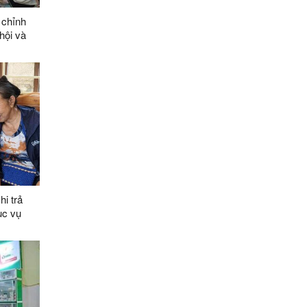
 chỉnh
hội và
nh số
i trả
ục vụ