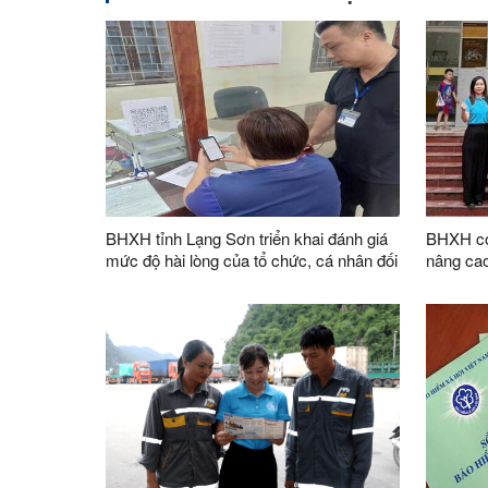
BHXH tỉnh Lạng Sơn triển khai đánh giá
BHXH cơ 
mức độ hài lòng của tổ chức, cá nhân đối
nâng cao
với việc thực hiện chính sách BHXH,
an sinh 
BHTN, BHYT năm 2026
hình chí