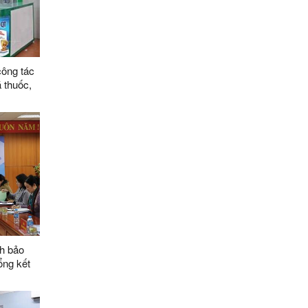
công tác
á thuốc,
m bệnh,
ch bảo
ổng kết
ai nhiệm