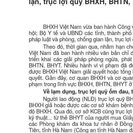
lận, trục lợi quỹ BHXH, BHTN
BHXH Việt Nam vừa ban hành Công v
hội; Bộ Y tế và UBND các tỉnh, thành phố
pháp luật và phòng, chống gian lận, trục l
Theo đó, thời gian qua, nhằm hạn ch
Việt Nam đã ban hành nhiều văn bản chỉ đ
triển khai các giải pháp phòng ngừa, phá
BHTN, BHYT. Nhiều hành vi vi phạm đã đượ
được BHXH Việt Nam giải quyết hoặc tổng h
quyết. Gần đây, cơ quan BHXH và cơ quan 
phạm trong lĩnh vực BHXH, BHTN, BHYT ở m
Về lạm dụng, trục lợi quỹ ốm đau, 
Người lao động (NLĐ) trục lợi quỹ 
BHXH giả hoặc được các cơ sở khám bệnh,
độ BHXH. Qua đó, cơ sở KCB cũng trục lợi 
kỹ thuật... từ thẻ BHYT của người mua Giấ
các Phòng khám đa khoa tư nhân ở Đồng N
Tiên, tỉnh Hà Nam (Công an tỉnh Hà Nam đa