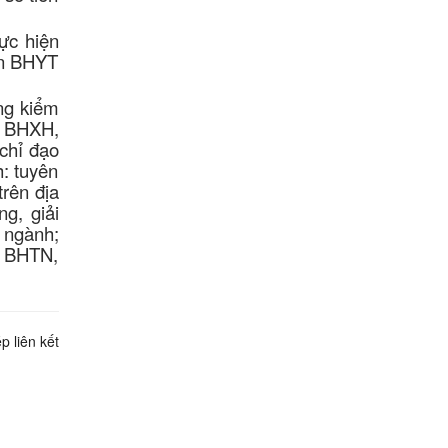
hực hiện
ận BHYT
ng kiểm
ề BHXH,
chỉ đạo
h: tuyên
trên địa
g, giải
n ngành;
H, BHTN,
p liên kết