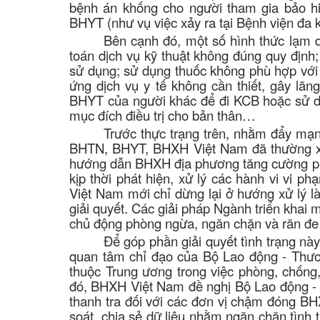
bệnh án khống cho người tham gia bảo hiể
BHYT (như vụ việc xảy ra tại Bệnh viện đa 
Bên cạnh đó, một số hình thức lạm 
toán dịch vụ kỹ thuật không đúng quy định;
sử dụng; sử dụng thuốc không phù hợp với
ứng dịch vụ y tế không cần thiết, gây l
BHYT của người khác để đi KCB hoặc sử dụ
mục đích điều trị cho bản thân…
Trước thực trạng trên, nhằm đẩy mạn
BHTN, BHYT, BHXH Việt Nam đã thường xuy
hướng dẫn BHXH địa phương tăng cường phối
kịp thời phát hiện, xử lý các hành vi vi p
Việt Nam mới chỉ dừng lại ở hướng xử lý l
giải quyết. Các giải pháp Ngành triển khai
chủ động phòng ngừa, ngăn chặn và răn đe c
Để góp phần giải quyết tình trạng n
quan tâm chỉ đạo của Bộ Lao động - Thươn
thuộc Trung ương trong việc phòng, chốn
đó, BHXH Việt Nam đề nghị Bộ Lao động - 
thanh tra đối với các đơn vị chậm đóng
soát, chia sẻ dữ liệu nhằm ngăn chặn tình