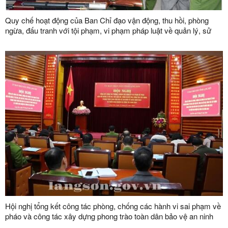
Quy chế hoạt động của Ban Chỉ đạo vận động, thu hồi, phòng
ngừa, đấu tranh với tội phạm, vi phạm pháp luật về quản lý, sử
dụng vũ khí, vật liệu nổ, công cụ hỗ trợ và pháo tỉnh Lạng Sơn
Hội nghị tổng kết công tác phòng, chống các hành vi sai phạm về
pháo và công tác xây dựng phong trào toàn dân bảo vệ an ninh
Tổ quốc năm 2023