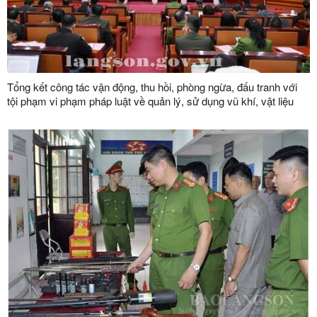
Tổng kết công tác vận động, thu hồi, phòng ngừa, đấu tranh với
tội phạm vi phạm pháp luật về quản lý, sử dụng vũ khí, vật liệu
nổ, công cụ hỗ trợ và pháo; công tác xây dựng phong trào toàn
dân bảo vệ an ninh Tổ quốc năm 2024; triển khai nhiệm vụ công
tác năm 2025