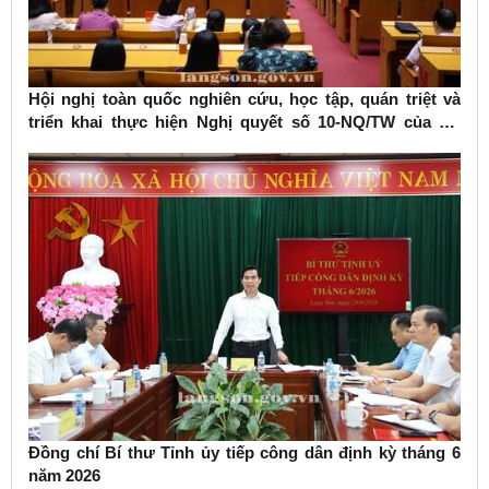
Hội nghị toàn quốc nghiên cứu, học tập, quán triệt và
triển khai thực hiện Nghị quyết số 10-NQ/TW của Bộ
Chính trị về phát triển kinh tế có vốn đầu tư nước ngoài
Đồng chí Bí thư Tỉnh ủy tiếp công dân định kỳ tháng 6
năm 2026