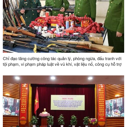
Chỉ đạo tăng cường công tác quản lý, phòng ngừa, đấu tranh với
tội phạm, vi phạm pháp luật về vũ khí, vật liệu nổ, công cụ hỗ trợ
và pháo