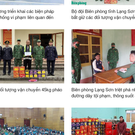
ng triển khai các biện pháp
Bộ đội Biên phòng tỉnh Lạng Sơn 
hống vi phạm liên quan đến
bắt giữ các đối tượng vận chuyển
phép pháo nổ qua biên giới
đối tượng vận chuyển 45kg pháo
Biên phòng Lạng Sơn triệt phá n
đường dây tội phạm, thông suốt
khẩu dịp cao điểm Tết