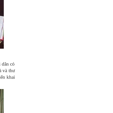
i dân có
à và thư
iển khai