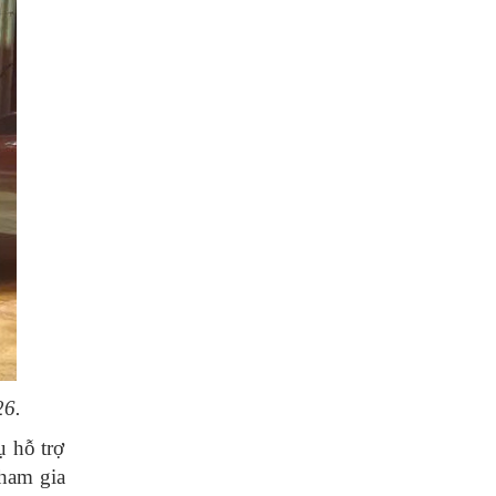
26.
ụ hỗ trợ
tham gia