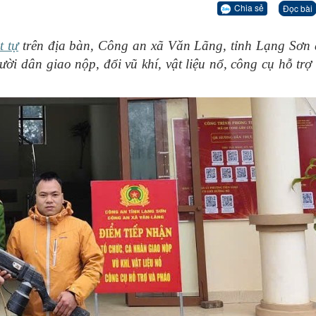
Chia sẻ
Đọc bài
t tự
trên địa bàn, Công an xã Văn Lãng, tỉnh Lạng Sơn đ
ười dân giao nộp, đổi vũ khí, vật liệu nổ, công cụ hỗ trợ
.