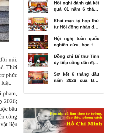
Hội nghị đánh giá kết
quả 01 năm 6 tháng
thực hiện Nghị quyết
Khai mạc kỳ họp thứ
số 57-NQ/TW
tư Hội đồng nhân dân
tỉnh khóa XVIII, nhiệm
Hội nghị toàn quốc
kỳ 2026 - 2031
nghiên cứu, học tập,
quán triệt và triển
Đồng chí Bí thư Tỉnh
khai thực hiện Nghị
đồi núi,
ủy tiếp công dân định
quyết số 10-NQ/TW
hế. Thời
kỳ tháng 6 năm 2026
của Bộ Chính trị về
Sơ kết 6 tháng đầu
 cơ phức
phát triển kinh tế có
năm 2026 của Ban
luật.
vốn đầu tư nước
Chỉ đạo Nhà nước
ngoài
ội phạm,
các công trình, dự án
quan trọng quốc gia,
gọ 2026;
trọng điểm ngành
cuộc bầu
giao thông vận tải
iễn công
vật liệu