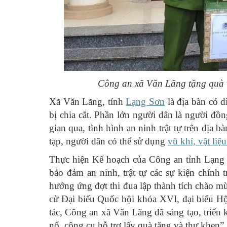
Công an xã Văn Lãng tặng quà và
Xã Văn Lãng, tỉnh
Lạng Sơn
là địa bàn có di
bị chia cắt. Phần lớn người dân là người đồn
gian qua, tình hình an ninh trật tự trên địa
tạp, người dân có thể sử dụng
vũ khí, vật liệ
Thực hiện Kế hoạch của Công an tỉnh Lạng S
bảo đảm an ninh, trật tự các sự kiện chính
hưởng ứng đợt thi đua lập thành tích chào m
cử Đại biểu Quốc hội khóa XVI, đại biểu Hộ
tác, Công an xã Văn Lãng đã sáng tạo, triển k
nổ, công cụ hỗ trợ lấy quà tặng và thư khen”.