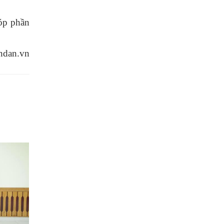
góp phần
ndan.vn