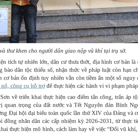
 thư khen cho người dân giao nộp vũ khí tại trụ sở.
ện tích tự nhiên lớn, dân cư thưa thớt, địa hình cơ bản là 
g bào dân tộc thiểu số, nhận thức về pháp luật còn hạn c
 bàn cơ bản ổn định tuy nhiên vẫn còn tiềm ẩn một số nguy
u nổ, công cụ hỗ trợ
để thực hiện các hành vi vi phạm pháp 
ơn về triển khai thực hiện cao điểm tấn công, trấn áp t
 trị quan trọng của đất nước và Tết Nguyên đán Bính N
ừng Đại hội đại biểu toàn quốc lần thứ XIV của Đảng và 
i đồng nhân dân các cấp nhiệm kỳ 2026-2031, từ thực t
hai thực hiện mô hình, cách làm hay về việc “Đổi vũ khí, 