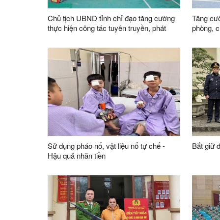
Chủ tịch UBND tỉnh chỉ đạo tăng cường
Tăng cườ
thực hiện công tác tuyên truyền, phát
phòng, c
hiện, ngăn chặn, xử lý các hành vi vi
pháo nổ
phạm liên quan đến pháo nổ
Sử dụng pháo nổ, vật liệu nổ tự chế -
Bắt giữ 
Hậu quả nhãn tiền