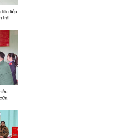
liên tiếp
 trái
hiều
 cửa