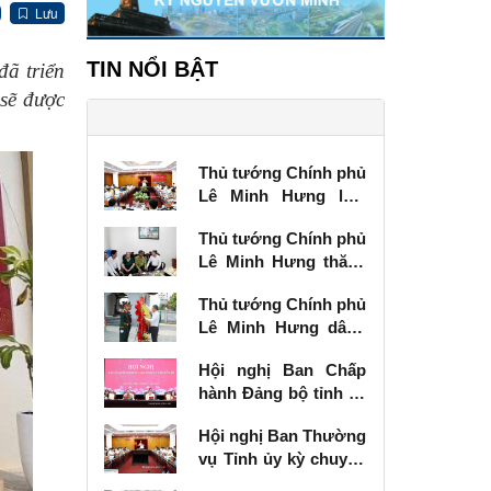
Lưu
TIN NỔI BẬT
ã triển
 sẽ được
Thủ tướng Chính phủ
Lê Minh Hưng làm
việc với Ban Thường
Thủ tướng Chính phủ
vụ Tỉnh ủy Lạng Sơn
Lê Minh Hưng thăm,
tặng quà thương
Thủ tướng Chính phủ
binh tại Lạng Sơn
Lê Minh Hưng dâng
hương tưởng niệm
Hội nghị Ban Chấp
các Anh hùng liệt sĩ
hành Đảng bộ tỉnh kỳ
tại Lạng Sơn
chuyên đề
Hội nghị Ban Thường
vụ Tỉnh ủy kỳ chuyên
đề