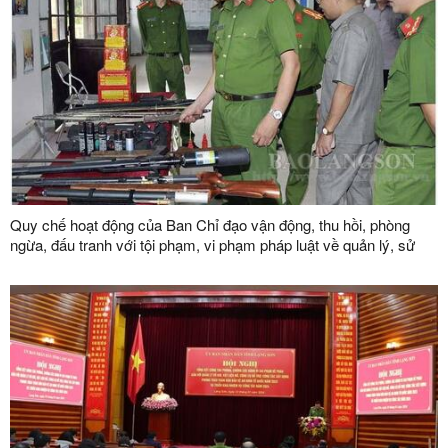
Quy chế hoạt động của Ban Chỉ đạo vận động, thu hồi, phòng
ngừa, đấu tranh với tội phạm, vi phạm pháp luật về quản lý, sử
dụng vũ khí, vật liệu nổ, công cụ hỗ trợ và pháo tỉnh Lạng Sơn