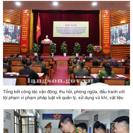
Tổng kết công tác vận động, thu hồi, phòng ngừa, đấu tranh với
tội phạm vi phạm pháp luật về quản lý, sử dụng vũ khí, vật liệu
nổ, công cụ hỗ trợ và pháo; công tác xây dựng phong trào toàn
dân bảo vệ an ninh Tổ quốc năm 2024; triển khai nhiệm vụ công
tác năm 2025