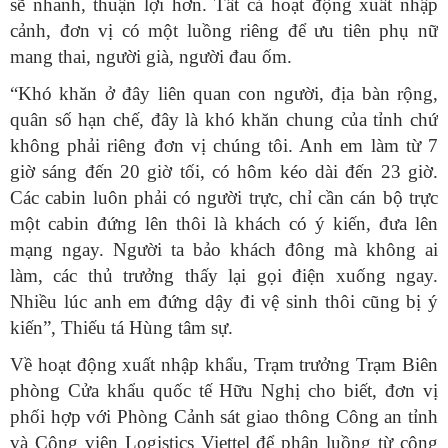
sẽ nhanh, thuận lợi hơn. Tất cả hoạt động xuất nhập
cảnh, đơn vị có một luồng riêng để ưu tiên phụ nữ
mang thai, người già, người đau ốm.
“Khó khăn ở đây liên quan con người, địa bàn rộng,
quân số hạn chế, đây là khó khăn chung của tỉnh chứ
không phải riêng đơn vị chúng tôi. Anh em làm từ 7
giờ sáng đến 20 giờ tối, có hôm kéo dài đến 23 giờ.
Các cabin luôn phải có người trực, chỉ cần cán bộ trực
một cabin đứng lên thôi là khách có ý kiến, đưa lên
mạng ngay. Người ta bảo khách đông mà không ai
làm, các thủ trưởng thấy lại gọi điện xuống ngay.
Nhiều lúc anh em đứng dậy đi vệ sinh thôi cũng bị ý
kiến”, Thiếu tá Hùng tâm sự.
Về hoạt động xuất nhập khẩu, Trạm trưởng Trạm Biên
phòng Cửa khẩu quốc tế Hữu Nghị cho biết, đơn vị
phối hợp với Phòng Cảnh sát giao thông Công an tỉnh
và Công viên Logistics Viettel để phân luồng từ công