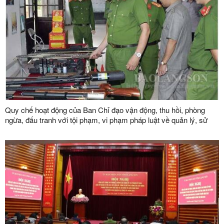
Quy chế hoạt động của Ban Chỉ đạo vận động, thu hồi, phòng
ngừa, đấu tranh với tội phạm, vi phạm pháp luật về quản lý, sử
dụng vũ khí, vật liệu nổ, công cụ hỗ trợ và pháo tỉnh Lạng Sơn