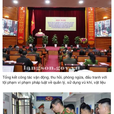
Tổng kết công tác vận động, thu hồi, phòng ngừa, đấu tranh với
tội phạm vi phạm pháp luật về quản lý, sử dụng vũ khí, vật liệu
nổ, công cụ hỗ trợ và pháo; công tác xây dựng phong trào toàn
dân bảo vệ an ninh Tổ quốc năm 2024; triển khai nhiệm vụ công
tác năm 2025