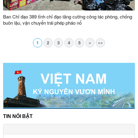
Ban Chỉ đạo 389 tỉnh chỉ đạo tăng cường công tác phòng, chống
buôn lậu, vận chuyển trái phép pháo nổ
1
2
3
4
5
»
»»
TIN NỔI BẬT