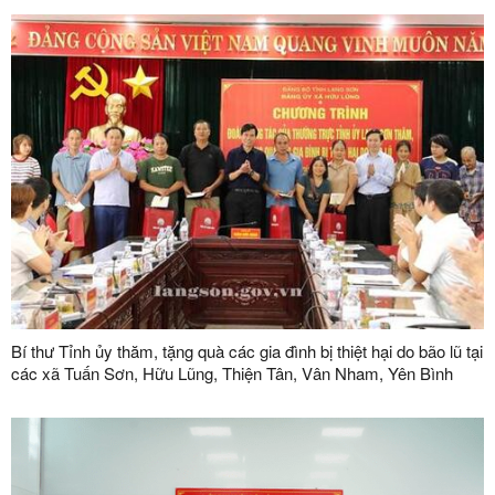
Bí thư Tỉnh ủy thăm, tặng quà các gia đình bị thiệt hại do bão lũ tại
các xã Tuấn Sơn, Hữu Lũng, Thiện Tân, Vân Nham, Yên Bình