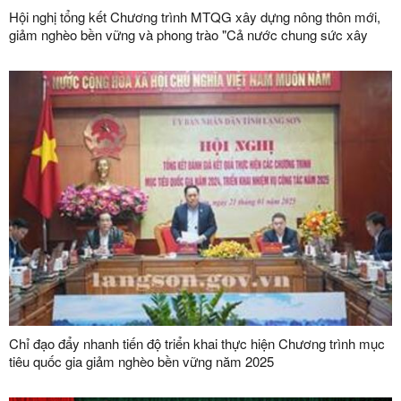
Hội nghị tổng kết Chương trình MTQG xây dựng nông thôn mới,
giảm nghèo bền vững và phong trào "Cả nước chung sức xây
dựng nông thôn mới", "Vì người nghèo - Không để ai bị bỏ lại phía
sau" giai đoạn 2021 – 2025
Chỉ đạo đẩy nhanh tiến độ triển khai thực hiện Chương trình mục
tiêu quốc gia giảm nghèo bền vững năm 2025