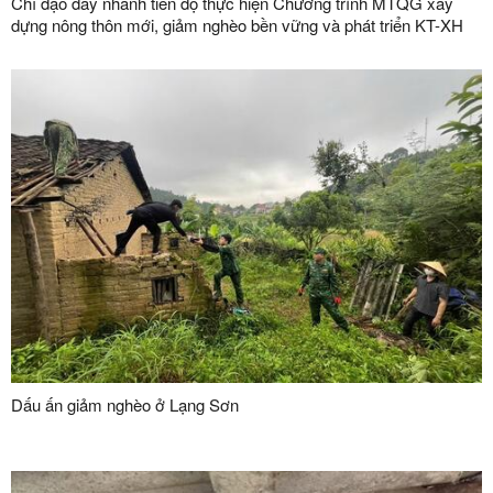
Chỉ đạo đẩy nhanh tiến độ thực hiện Chương trình MTQG xây
dựng nông thôn mới, giảm nghèo bền vững và phát triển KT-XH
vùng đồng bào dân tộc thiểu số và miền núi giai đoạn 2026-2030
Dấu ấn giảm nghèo ở Lạng Sơn