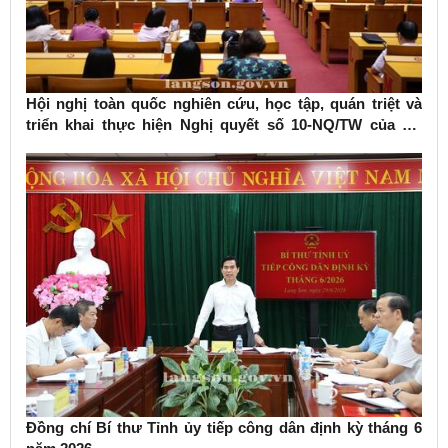
Hội nghị toàn quốc nghiên cứu, học tập, quán triệt và
triển khai thực hiện Nghị quyết số 10-NQ/TW của Bộ
Chính trị về phát triển kinh tế có vốn đầu tư nước ngoài
Đồng chí Bí thư Tỉnh ủy tiếp công dân định kỳ tháng 6