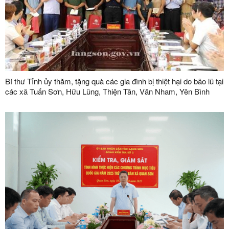
Bí thư Tỉnh ủy thăm, tặng quà các gia đình bị thiệt hại do bão lũ tại
các xã Tuấn Sơn, Hữu Lũng, Thiện Tân, Vân Nham, Yên Bình