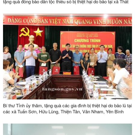
tặng quà đồng bào dân tộc thiểu số bị thiệt hại do bão tại xã Thất
Khê và xã Tràng Định
Bí thư Tỉnh ủy thăm, tặng quà các gia đình bị thiệt hại do bão lũ tại
các xã Tuấn Sơn, Hữu Lũng, Thiện Tân, Vân Nham, Yên Bình