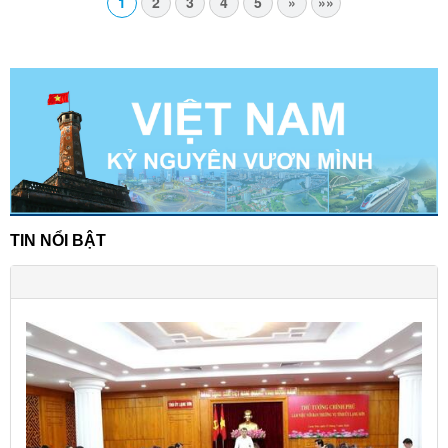
1
2
3
4
5
»
»»
TIN NỔI BẬT