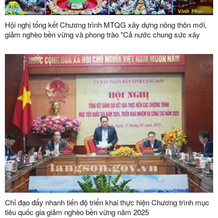
Hội nghị tổng kết Chương trình MTQG xây dựng nông thôn mới,
giảm nghèo bền vững và phong trào "Cả nước chung sức xây
dựng nông thôn mới", "Vì người nghèo - Không để ai bị bỏ lại phía
sau" giai đoạn 2021 – 2025
Chỉ đạo đẩy nhanh tiến độ triển khai thực hiện Chương trình mục
tiêu quốc gia giảm nghèo bền vững năm 2025