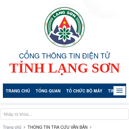
CỔNG THÔNG TIN ĐIỆN TỬ
TỈNH LẠNG SƠN
TRANG CHỦ
TỔNG QUAN
TỔ CHỨC BỘ MÁY
TIN TỨC -
Togg
navig
Trang chủ
THÔNG TIN TRA CỨU VĂN BẢN