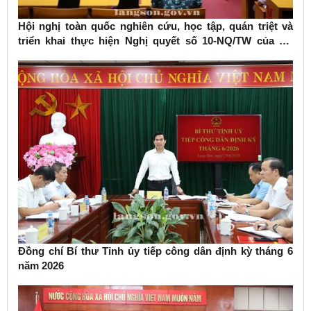
Hội nghị toàn quốc nghiên cứu, học tập, quán triệt và
triển khai thực hiện Nghị quyết số 10-NQ/TW của Bộ
Chính trị về phát triển kinh tế có vốn đầu tư nước ngoài
Đồng chí Bí thư Tỉnh ủy tiếp công dân định kỳ tháng 6
năm 2026