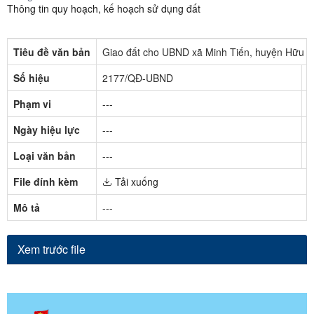
Thông tin quy hoạch, kế hoạch sử dụng đất
Tiêu đề văn bản
Giao đất cho UBND xã Minh Tiến, huyện Hữu Lũn
Số hiệu
2177/QĐ-UBND
C
Phạm vi
---
N
Ngày hiệu lực
---
T
Loại văn bản
---
N
File đính kèm
Tải xuống
Mô tả
---
Xem trước file