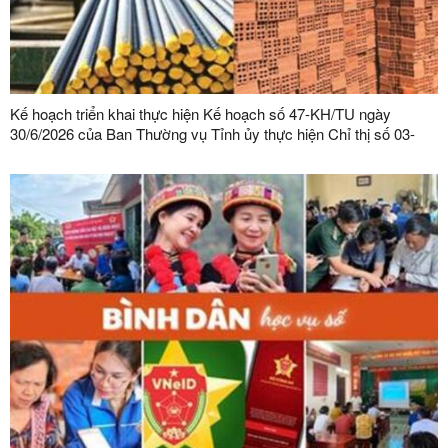
Kế hoạch triển khai thực hiện Kế hoạch số 47-KH/TU ngày
30/6/2026 của Ban Thường vụ Tỉnh ủy thực hiện Chỉ thị số 03-
CT/TW ngày 03/02/2026 của Ban Bí thư về tăng cường sự lãnh
đạo của Đảng đối với công tác quản lý, phát triển vật liệu xây
dựng trong giai đoạn mới