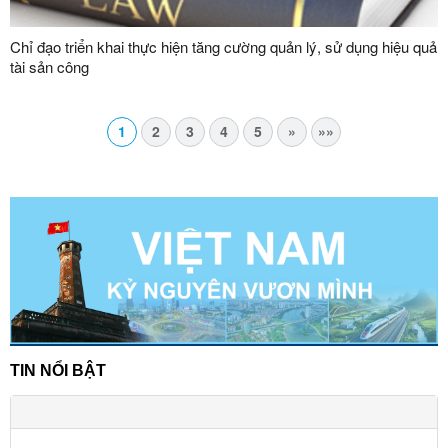
Chỉ đạo triển khai thực hiện tăng cường quản lý, sử dụng hiệu quả
tài sản công
1
2
3
4
5
»
»»
TIN NỔI BẬT