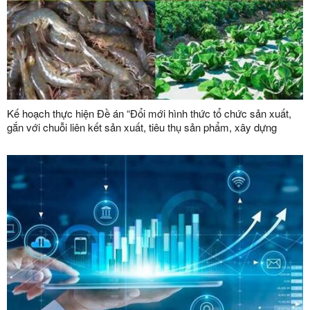
Kế hoạch thực hiện Đề án “Đổi mới hình thức tổ chức sản xuất,
gắn với chuỗi liên kết sản xuất, tiêu thụ sản phẩm, xây dựng
thương hiệu trong lĩnh vực nông lâm nghiệp giai đoạn 2026 -
2030”