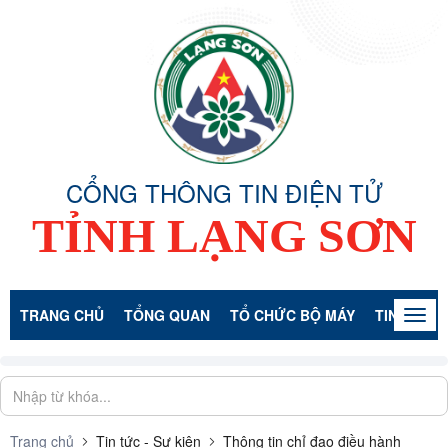
CỔNG THÔNG TIN ĐIỆN TỬ
TỈNH LẠNG SƠN
TRANG CHỦ
TỔNG QUAN
TỔ CHỨC BỘ MÁY
TIN TỨC -
Togg
navig
Trang chủ
Tin tức - Sự kiện
Thông tin chỉ đạo điều hành