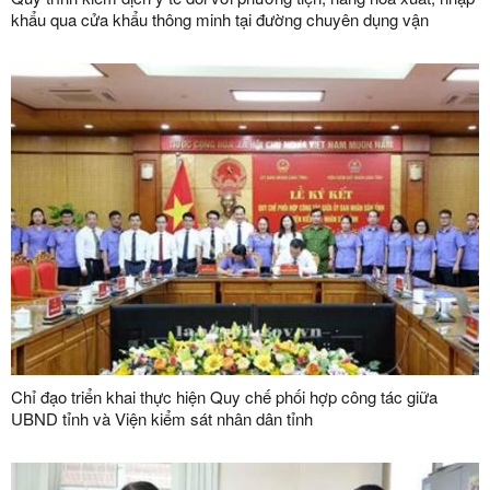
khẩu qua cửa khẩu thông minh tại đường chuyên dụng vận
chuyển hàng hoá khu vực mốc 1119-1120 và đường chuyên
dụng vận chuyển hàng hoá khu vực mốc 1088/2-1089 thuộc cặp
cửa khẩu quốc tế Hữu Nghị (Việt Nam) - Hữu Nghị Quan (Trung
Quốc)
Chỉ đạo triển khai thực hiện Quy chế phối hợp công tác giữa
UBND tỉnh và Viện kiểm sát nhân dân tỉnh