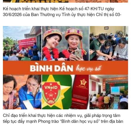
Kế hoạch triển khai thực hiện Kế hoạch số 47-KH/TU ngày
30/6/2026 của Ban Thường vụ Tỉnh ủy thực hiện Chỉ thị số 03-
CT/TW ngày 03/02/2026 của Ban Bí thư về tăng cường sự lãnh
đạo của Đảng đối với công tác quản lý, phát triển vật liệu xây
dựng trong giai đoạn mới
Chỉ đạo triển khai thực hiện các nhiệm vụ, giải pháp trọng tâm
tiếp tục đẩy mạnh Phong trào “Bình dân học vụ số” trên địa bàn
tỉnh