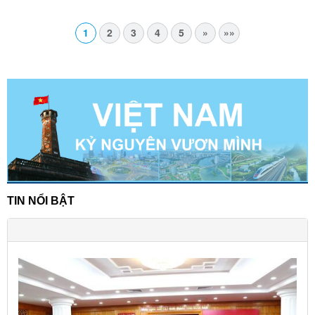
1
2
3
4
5
»
»»
TIN NỔI BẬT