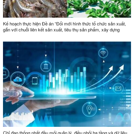
Kế hoạch thực hiện Đề án “Đổi mới hình thức tổ chức sản xuất,
gắn với chuỗi liên kết sản xuất, tiêu thụ sản phẩm, xây dựng
thương hiệu trong lĩnh vực nông lâm nghiệp giai đoạn 2026 -
2030”
Chỉ đạo thống nhất đầu mối quản lý, điều phối hạ tầng và dữ liệu