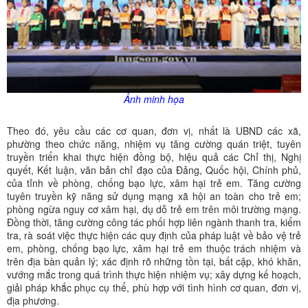
Ảnh minh họa
Theo đó, yêu cầu các cơ quan, đơn vị, nhất là UBND các xã,
phường theo chức năng, nhiệm vụ tăng cường quán triệt, tuyên
truyền triển khai thực hiện đồng bộ, hiệu quả các Chỉ thị, Nghị
quyết, Kết luận, văn bản chỉ đạo của Đảng, Quốc hội, Chính phủ,
của tỉnh về phòng, chống bạo lực, xâm hại trẻ em. Tăng cường
tuyên truyền kỹ năng sử dụng mạng xã hội an toàn cho trẻ em;
phòng ngừa nguy cơ xâm hại, dụ dỗ trẻ em trên môi trường mạng.
Đồng thời, tăng cường công tác phối hợp liên ngành thanh tra, kiểm
tra, rà soát việc thực hiện các quy định của pháp luật về bảo vệ trẻ
em, phòng, chống bạo lực, xâm hại trẻ em thuộc trách nhiệm và
trên địa bàn quản lý; xác định rõ những tồn tại, bất cập, khó khăn,
vướng mắc trong quá trình thực hiện nhiệm vụ; xây dựng kế hoạch,
giải pháp khắc phục cụ thể, phù hợp với tình hình cơ quan, đơn vị,
địa phương.