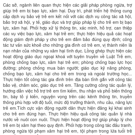
Các sở, ngành liên quan thực hiện các giải pháp phòng ngừa, trợ
giúp trẻ em bị bạo lực, xâm hại. Duy trì, phát triển hệ thống cung
cấp dịch vụ bảo vệ trẻ em kết nối với các dịch vụ công tác xã hội,
bảo trợ xã hội, y tế, giáo dục và trợ giúp pháp lý cho trẻ em bị bạo
lực, xâm hại. Phối hợp xử lý thông tin, xác minh, hỗ trợ, can thiệp
các vụ việc bạo lực, xâm hại trẻ em; thực hiện hiệu quả các hoạt
động giám định pháp y cho trẻ em đảm bảo đúng quy định; công
tác tư vấn sức khoẻ cho những gia đình có trẻ em, vị thành niên là
nạn nhân của những vụ xâm hại tình dục. Lồng ghép thực hiện các
hoạt động giáo dục ngoại khoá với tuyên truyền về Luật Trẻ em,
phòng chống bạo lực, xâm hại trẻ em; phòng chống bạo lực học
đường; phòng chống mua bán người; giáo dục kỹ năng phòng,
chống bạo lực, xâm hại cho trẻ em trong và ngoài trường học...
Thực hiện tốt công tác gia đình trên địa bàn tỉnh gắn với công tác
bảo vệ, chăm sóc, giáo dục trẻ em. Tăng cường công tác quản lý,
hướng dẫn việc hỗ trợ trẻ em tìm kiếm, thu nhận và phổ biến thông
tin, bày tỏ ý kiến, nguyện vọng trên các kênh thông tin, truyền
thông phù hợp với độ tuổi, mức độ trưởng thành, nhu cầu, năng lực
trẻ em.Tích cực vận động người dân thực hiện đăng ký khai sinh
cho trẻ em đúng hạn. Thực hiện hiệu quả công tác quản lý nhà
nước về nuôi con nuôi. Thực hiện hoạt động trợ giúp pháp lý cho
trẻ em bị xâm hại theo quy định. Phối hợp trong công tác đấu tranh,
phòng ngừa tội phạm xâm hại trẻ em, tội phạm trong lứa tuổi trẻ