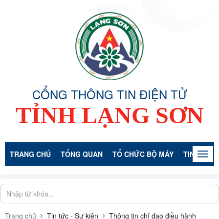
CỔNG THÔNG TIN ĐIỆN TỬ
TỈNH LẠNG SƠN
TRANG CHỦ
TỔNG QUAN
TỔ CHỨC BỘ MÁY
TIN TỨC -
Togg
navig
Trang chủ
Tin tức - Sự kiện
Thông tin chỉ đạo điều hành