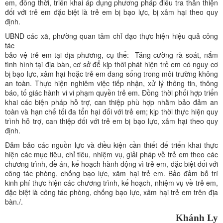
em, đồng thời, triển khai áp dụng phương pháp điều tra thân thiện
đối với trẻ em đặc biệt là trẻ em bị bạo lực, bị xâm hại theo quy
định.
UBND các xã, phường quan tâm chỉ đạo thực hiện hiệu quả công
tác
bảo vệ trẻ em tại địa phương, cụ thể: Tăng cường rà soát, nắm
tình hình tại địa bàn, cơ sở để kịp thời phát hiện trẻ em có nguy cơ
bị bạo lực, xâm hại hoặc trẻ em đang sống trong môi trường không
an toàn. Thực hiện nghiêm việc tiếp nhận, xử lý thông tin, thông
báo, tố giác hành vi vi phạm quyền trẻ em. Đồng thời phối hợp triển
khai các biện pháp hỗ trợ, can thiệp phù hợp nhằm bảo đảm an
toàn và hạn chế tối đa tổn hại đối với trẻ em; kịp thời thực hiện quy
trình hỗ trợ, can thiệp đối với trẻ em bị bạo lực, xâm hại theo quy
định.
Đảm bảo các nguồn lực và điều kiện cần thiết để triển khai thực
hiện các mục tiêu, chỉ tiêu, nhiệm vụ, giải pháp về trẻ em theo các
chương trình, đề án, kế hoạch hành động vì trẻ em, đặc biệt đối với
công tác phòng, chống bạo lực, xâm hại trẻ em. Bảo đảm bố trí
kinh phí thực hiện các chương trình, kế hoạch, nhiệm vụ về trẻ em,
đặc biệt là công tác phòng, chống bạo lực, xâm hại trẻ em trên địa
bàn./.
Khánh Ly