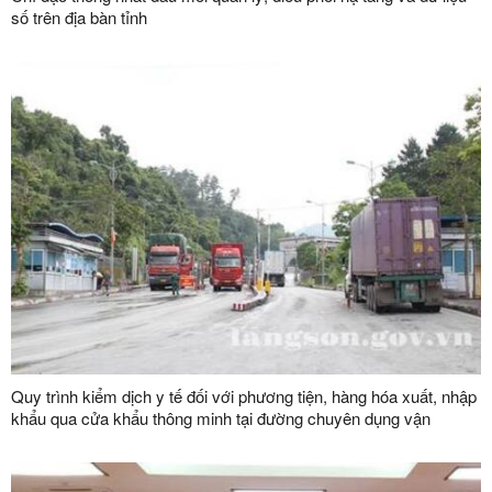
số trên địa bàn tỉnh
Quy trình kiểm dịch y tế đối với phương tiện, hàng hóa xuất, nhập
khẩu qua cửa khẩu thông minh tại đường chuyên dụng vận
chuyển hàng hoá khu vực mốc 1119-1120 và đường chuyên
dụng vận chuyển hàng hoá khu vực mốc 1088/2-1089 thuộc cặp
cửa khẩu quốc tế Hữu Nghị (Việt Nam) - Hữu Nghị Quan (Trung