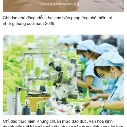
Chỉ đạo chủ động triển khai các biện pháp ứng phó thiên tai
những tháng cuối năm 2026
Chỉ đạo thực hiện Khung chuẩn mực đạo đức, văn hóa kinh
doanh gắn với bản sắc dân tộc và tiếp cận được tinh hoa văn hóa