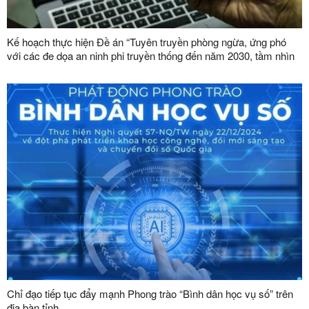
Kế hoạch thực hiện Đề án “Tuyên truyền phòng ngừa, ứng phó
với các đe dọa an ninh phi truyền thống đến năm 2030, tầm nhìn
đến năm 2045”
Chỉ đạo tiếp tục đẩy mạnh Phong trào “Bình dân học vụ số” trên
địa bàn tỉnh