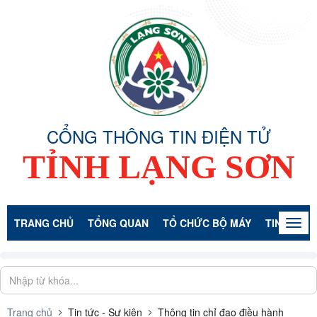
CỔNG THÔNG TIN ĐIỆN TỬ
TỈNH LẠNG SƠN
TRANG CHỦ
TỔNG QUAN
TỔ CHỨC BỘ MÁY
TIN TỨC -
Togg
navig
Trang chủ
Tin tức - Sự kiện
Thông tin chỉ đạo điều hành