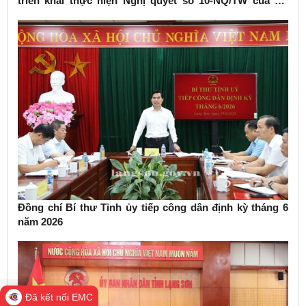
triển khai thực hiện Nghị quyết số 10-NQ/TW của Bộ
Chính trị về phát triển kinh tế có vốn đầu tư nước ngoài
Đồng chí Bí thư Tỉnh ủy tiếp công dân định kỳ tháng 6
năm 2026
Đã kết nối EMC