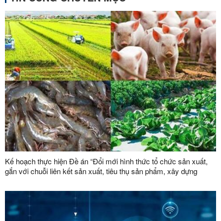
Kế hoạch thực hiện Đề án “Đổi mới hình thức tổ chức sản xuất,
gắn với chuỗi liên kết sản xuất, tiêu thụ sản phẩm, xây dựng
thương hiệu trong lĩnh vực nông lâm nghiệp giai đoạn 2026 -
2030”