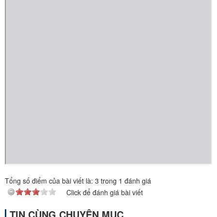
Tổng số điểm của bài viết là:
3
trong
1
đánh giá
Click để đánh giá bài viết
TIN CÙNG CHUYÊN MỤC