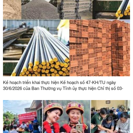
Kế hoạch triển khai thực hiện Kế hoạch số 47-KH/TU ngày
30/6/2026 của Ban Thường vụ Tỉnh ủy thực hiện Chỉ thị số 03-
CT/TW ngày 03/02/2026 của Ban Bí thư về tăng cường sự lãnh
đạo của Đảng đối với công tác quản lý, phát triển vật liệu xây
dựng trong giai đoạn mới