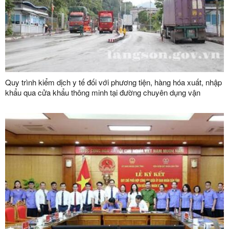
Quy trình kiểm dịch y tế đối với phương tiện, hàng hóa xuất, nhập
khẩu qua cửa khẩu thông minh tại đường chuyên dụng vận
chuyển hàng hoá khu vực mốc 1119-1120 và đường chuyên
dụng vận chuyển hàng hoá khu vực mốc 1088/2-1089 thuộc cặp
cửa khẩu quốc tế Hữu Nghị (Việt Nam) - Hữu Nghị Quan (Trung
Quốc)